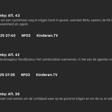
nky: Afl. 43
 om een sprinkhaan weg te krijgen komt in gevaar, wanneer Binky opeens de hik kri
kwaamheid als agent.
025 07:40
NPO3
Kinderen.TV
nky: Afl. 42
rvelvogelus RondDraaius het ruimtestation overnemen, is het aan de agenten o
025 07:35
NPO3
Kinderen.TV
nky: Afl. 39
oet snel werken om de schildpad weer op de grond te krijgen en om de vis te re