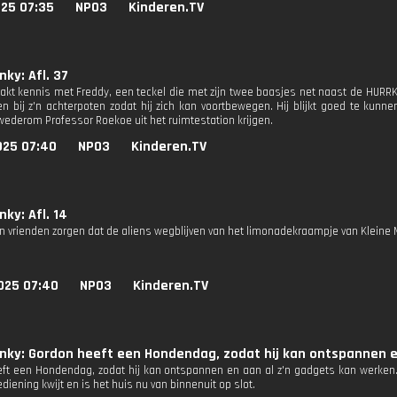
025 07:35
NPO3
Kinderen.TV
nky: Afl. 37
kt kennis met Freddy, een teckel die met zijn twee baasjes net naast de HURR
en bij z'n achterpoten zodat hij zich kan voortbewegen. Hij blijkt goed te kun
 wederom Professor Roekoe uit het ruimtestation krijgen.
025 07:40
NPO3
Kinderen.TV
nky: Afl. 14
ijn vrienden zorgen dat de aliens wegblijven van het limonadekraampje van Kleine
025 07:40
NPO3
Kinderen.TV
nky: Gordon heeft een Hondendag, zodat hij kan ontspannen e
ft een Hondendag, zodat hij kan ontspannen en aan al z'n gadgets kan werken. Ma
iening kwijt en is het huis nu van binnenuit op slot.