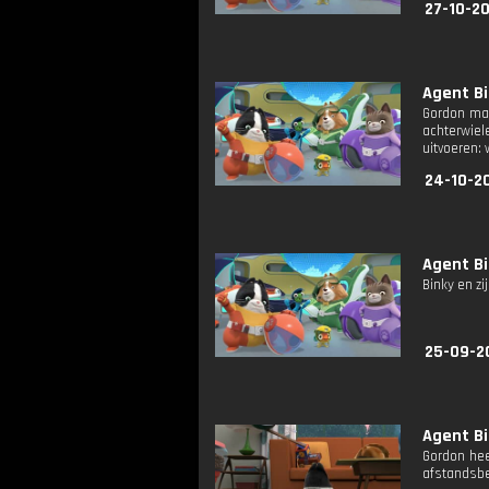
27-10-2
Agent Bi
Gordon maa
achterwiel
uitvoeren:
24-10-2
Agent Bi
Binky en z
25-09-2
Agent Bi
Gordon hee
afstandsbed