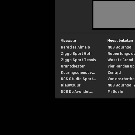
Nieuwste
Meest bekeken
Heracles Almelo
NOS Journaal
Ziggo Sport Golf
Ruben langs de 
Ziggo Sport Tennis
Woeste Grond
Grantchester
Vier Handen Op .
Keuringsdienst v...
Zentijd
NOS Studio Sport...
Van onschatbar
Nieuwsuur
NOS Journaal 2
NOS De Avondet...
Mi Dushi