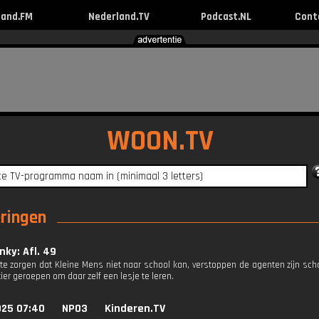
land.FM
Nederland.TV
Podcast.NL
Cont
WOON.TV
eringen
nky: Afl. 49
te zorgen dat Kleine Mens niet naar school kan, verstoppen de agenten zijn sc
er geroepen om daar zelf een lesje te leren.
025 07:40
NPO3
Kinderen.TV