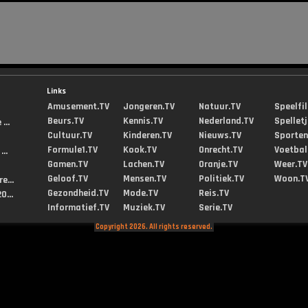
Links
Amusement.TV
Jongeren.TV
Natuur.TV
Speelfi
Beurs.TV
Kennis.TV
Nederland.TV
Spellet
...
Cultuur.TV
Kinderen.TV
Nieuws.TV
Sporten
Formule1.TV
Kook.TV
Onrecht.TV
Voetbal
..
Gamen.TV
Lachen.TV
Oranje.TV
Weer.TV
Geloof.TV
Mensen.TV
Politiek.TV
Woon.T
e...
Gezondheid.TV
Mode.TV
Reis.TV
0...
Informatief.TV
Muziek.TV
Serie.TV
Copyright 2026. All rights reserved.