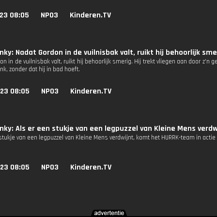
023 08:05
NPO3
Kinderen.TV
nky: Nadat Gordon in de vuilnisbak valt, ruikt hij behoorlijk sme
n in de vuilnisbak valt, ruikt hij behoorlijk smerig. Hij trekt vliegen aan door z'
ank, zonder dat hij in bad hoeft.
023 08:05
NPO3
Kinderen.TV
nky: Als er een stukje van een legpuzzel van Kleine Mens verd
stukje van een legpuzzel van Kleine Mens verdwijnt, komt het HURRK-team in actie 
023 08:05
NPO3
Kinderen.TV