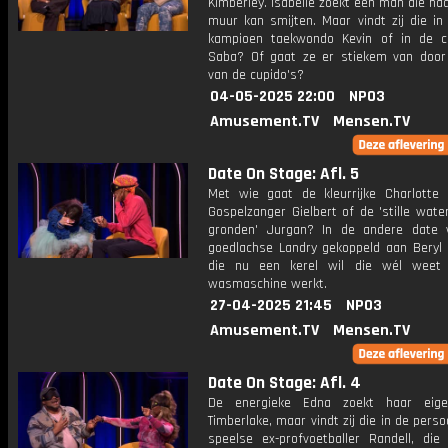
Kimberley. Isabelle zoekt een man die ha
muur kan smijten. Maar vindt zij die in
kampioen taekwondo Kevin of in de 
Saba? Of gaat ze er stiekem van doo
van de cupido's?
04-05-2025 22:00
NPO3
Amusement.TV
Mensen.TV
Date On Stage: Afl. 5
Met wie gaat de kleurrijke Charlotte
Gospelzanger Gielbert of de 'stille wate
gronden' Jurgan? In de andere date
goedlachse Landry gekoppeld aan Beryl e
die nu een kerel wil die wél weet
wasmaschine werkt.
27-04-2025 21:45
NPO3
Amusement.TV
Mensen.TV
Date On Stage: Afl. 4
De energieke Edna zoekt haar eige
Timberlake, maar vindt zij die in de pers
speelse ex-profvoetballer Randell, die