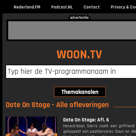
Nederland.FM
Podcast.NL
Contact
Privacy & Co
WOON.TV
Date On Stage - Alle afleveringen
Date On Stage: Afl. 6
Horeca-baas Sierra zoekt een girlfriend
gekoppeld aan paaldanseres Gauri en die