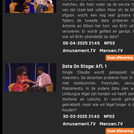
matches, die haar vader op de eerste rij 
van zijn stoel laat vallen. Maar als de b
afgaan, wacht een nog veel grotere on
Tijdens de tweede date proberen ca
Antonio en Giliani het hart van Britt ui
veroveren. Er wordt geflext en gerapt,
wie wil Britt uiteindelijk op date?
06-04-2025 21:45
NPO3
Amusement.TV
Mensen.TV
Date On Stage: Afl. 1
Single Claudia wordt gekoppeld 
meesters. De docenten proberen haar in 
met kookkunsten, freestyles, perc
Papiamento. In de andere date zien 
Limburgse Nigel zijn handen vol heeft a
Stefanie en Lakisha. Er wordt gefr
gekriebeld, maar wie wil Nigel langer in 
houden?
30-03-2025 21:40
NPO3
Amusement.TV
Mensen.TV