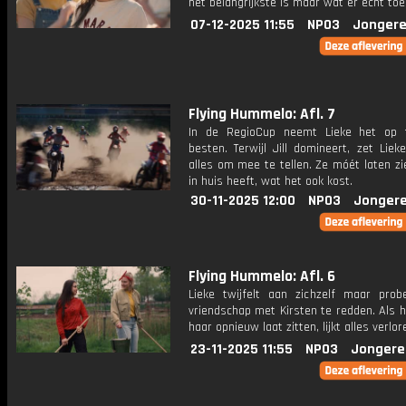
het belangrijkste is maar wat er écht toe
07-12-2025 11:55
NPO3
Jongere
Flying Hummelo: Afl. 7
In de RegioCup neemt Lieke het op 
besten. Terwijl Jill domineert, zet Liek
alles om mee te tellen. Ze móét laten z
in huis heeft, wat het ook kost.
30-11-2025 12:00
NPO3
Jongere
Flying Hummelo: Afl. 6
Lieke twijfelt aan zichzelf maar prob
vriendschap met Kirsten te redden. Als 
haar opnieuw laat zitten, lijkt alles verlor
23-11-2025 11:55
NPO3
Jongere