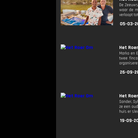
De Zeeuwse
waar de mo
verloopt to
05-03-2
Het Roe
Marko en E
twee finca
organisere
26-09-2
Het Roe
Sander, Sy
ze een oud
huis er sl
19-09-2