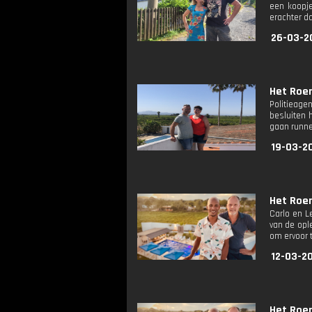
een koopje
erachter d
26-03-2
Het Roe
Politieage
besluiten 
gaan runne
19-03-2
Het Roe
Carlo en L
van de ople
om ervoor 
12-03-2
Het Roe