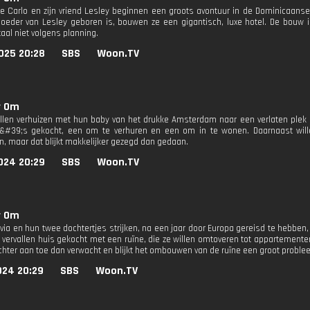
 Carlo en zijn vriend Lesley beginnen een groots avontuur in de Dominicaanse R
eder van Lesley geboren is, bouwen ze een gigantisch, luxe hotel. De bouw 
taal niet volgens planning.
025 20:28
SBS
Woon.TV
r Om
llen verhuizen met hun baby van het drukke Amsterdam naar een verlaten plek 
&#39;s gekocht, een om te verhuren en een om in te wonen. Daarnaast wille
n, maar dat blijkt makkelijker gezegd dan gedaan.
024 20:29
SBS
Woon.TV
r Om
lvia en hun twee dochtertjes strijken, na een jaar door Europa gereisd te hebben
 vervallen huis gekocht met een ruïne, die ze willen omtoveren tot appartementen
echter aan toe dan verwacht en blijkt het ombouwen van de ruïne een groot proble
024 20:29
SBS
Woon.TV