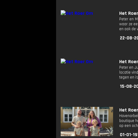
Het Roe
Peter en M
waar ze ee
en ook de 
22-08-2
Het Roe
Peter en J
locatie vi
tegen en i
15-08-2
Het Roe
Havenarbei
boutique ho
op een och
01-01-19