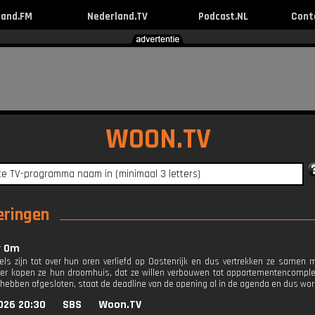
land.FM
Nederland.TV
Podcast.NL
Cont
WOON.TV
eringen
r Om
iels zijn tot over hun oren verliefd op Oostenrijk en dus vertrekken ze samen
ier kopen ze hun droomhuis, dat ze willen verbouwen tot appartementencomple
hebben afgesloten, staat de deadline van de opening al in de agenda en dus wor
026 20:30
SBS
Woon.TV