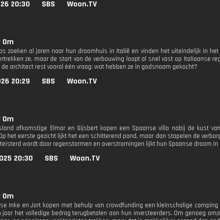
026 20:30
SBS
Woon.TV
r Om
as zoeken al jaren naar hun droomhuis in Italië en vinden het uiteindelijk in he
ertrekken ze, maar de start van de verbouwing loopt al snel vast op Italiaanse r
 de architect rest vooral één vraag: wat hebben ze in godsnaam gekocht?
026 20:29
SBS
Woon.TV
r Om
esland afkomstige Elmar en Gijsbert kopen een Spaanse villa nabij de kust van
Op het eerste gezicht lijkt het een schitterend pand, maar dan stapelen de verbor
teisterd wordt door regenstormen en overstromingen lijkt hun Spaanse droom in d
025 20:30
SBS
Woon.TV
r Om
se Inke en Jort kopen met behulp van crowdfunding een kleinschalige camping 
n jaar het volledige bedrag terugbetalen aan hun investeerders. Om genoeg omze