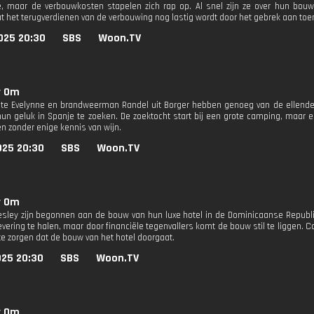
, maar de verbouwkosten stapelen zich rap op. Al snel zijn ze over hun bo
at het terugverdienen van de verbouwing nog lastig wordt door het gebrek aan toer
025 20:30
SBS
Woon.TV
r Om
nte Evelynne en brandweerman Randel uit Borger hebben genoeg van de ellende
hun geluk in Spanje te zoeken. De zoektocht start bij een grote camping, maar 
n zonder enige kennis van wijn.
025 20:30
SBS
Woon.TV
r Om
esley zijn begonnen aan de bouw van hun luxe hotel in de Dominicaanse Republ
vering te halen, maar door financiële tegenvallers komt de bouw stil te liggen. C
te zorgen dat de bouw van het hotel doorgaat.
025 20:30
SBS
Woon.TV
r Om