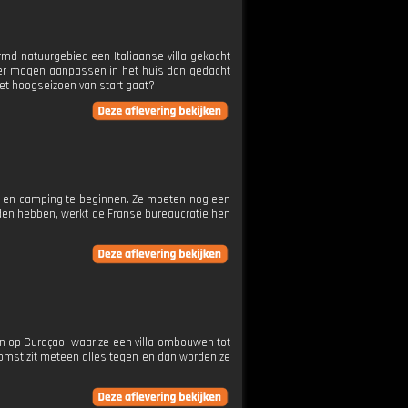
md natuurgebied een Italiaanse villa gekocht
nder mogen aanpassen in het huis dan gedacht
het hoogseizoen van start gaat?
B en camping te beginnen. Ze moeten nog een
nden hebben, werkt de Franse bureaucratie hen
n op Curaçao, waar ze een villa ombouwen tot
nkomst zit meteen alles tegen en dan worden ze