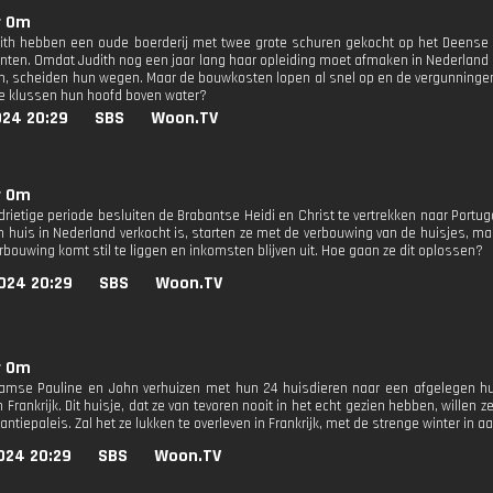
r Om
dith hebben een oude boerderij met twee grote schuren gekocht op het Deense 
ten. Omdat Judith nog een jaar lang haar opleiding moet afmaken in Nederland
n, scheiden hun wegen. Maar de bouwkosten lopen al snel op en de vergunningen
ime klussen hun hoofd boven water?
024 20:29
SBS
Woon.TV
r Om
drietige periode besluiten de Brabantse Heidi en Christ te vertrekken naar Portu
n huis in Nederland verkocht is, starten ze met de verbouwing van de huisjes, m
erbouwing komt stil te liggen en inkomsten blijven uit. Hoe gaan ze dit oplossen?
024 20:29
SBS
Woon.TV
r Om
amse Pauline en John verhuizen met hun 24 huisdieren naar een afgelegen huis
 Frankrijk. Dit huisje, dat ze van tevoren nooit in het echt gezien hebben, wille
kantiepaleis. Zal het ze lukken te overleven in Frankrijk, met de strenge winter in a
024 20:29
SBS
Woon.TV