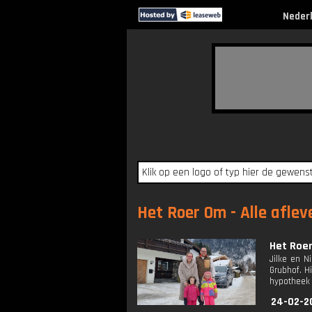
Neder
Het Roer Om - Alle aflev
Het Roe
Jilke en N
Grubhof. H
hypotheek 
24-02-2