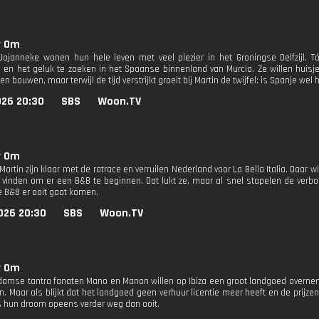
r Om
Jojanneke wonen hun hele leven met veel plezier in het Groningse Delfzijl. T
 en het geluk te zoeken in het Spaanse binnenland van Murcia. Ze willen hui
n bouwen, maar terwijl de tijd verstrijkt groeit bij Martin de twijfel: is Spanje wel
026 20:30
SBS
Woon.TV
r Om
artin zijn klaar met de ratrace en verruilen Nederland voor La Bella Italia. Daar 
vinden om er een B&B te beginnen. Dat lukt ze, maar al snel stapelen de verb
e B&B er ooit gaat komen.
026 20:30
SBS
Woon.TV
r Om
amse tantra fanaten Mano en Manon willen op Ibiza een groot landgoed overnem
n. Maar als blijkt dat het landgoed geen verhuur licentie meer heeft en de prijz
 is hun droom opeens verder weg dan ooit.