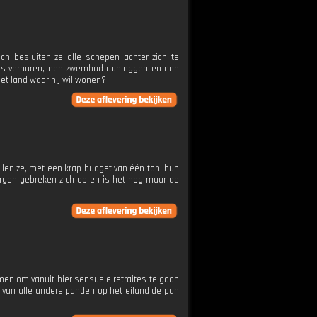
óch besluiten ze alle schepen achter zich te
sjes verhuren, een zwembad aanleggen en een
 het land waar hij wil wonen?
willen ze, met een krap budget van één ton, hun
orgen gebreken zich op en is het nog maar de
en om vanuit hier sensuele retraites te gaan
en van alle andere panden op het eiland de pan