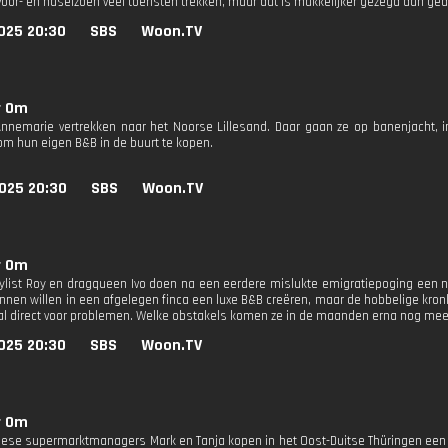
 voor- en naseizoen veel toeristen trekken, maar dat is makkelijker gezegd dan ge
025 20:30
SBS
Woon.TV
r Om
nnemarie vertrekken naar het Noorse Lillesand. Daar gaan ze op banenjacht, in
om hun eigen B&B in de buurt te kopen.
025 20:30
SBS
Woon.TV
r Om
list Roy en dragqueen Ivo doen na een eerdere mislukte emigratiepoging een 
nnen willen in een afgelegen finca een luxe B&B creëren, maar de hobbelige kronk
 al direct voor problemen. Welke obstakels komen ze in de maanden erna nog me
025 20:30
SBS
Woon.TV
r Om
iese supermarktmanagers Mark en Tanja kopen in het Oost-Duitse Thüringen een b