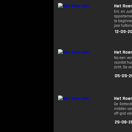
Het Roe
Eric en Ju
appartemen
te beginne
jaar fullt
12-09-2
Het Roe
Na een ver
voordat hu
zicht. De v
05-09-2
Het Roe
De Rotterd
midden van
off-grid va
29-08-2