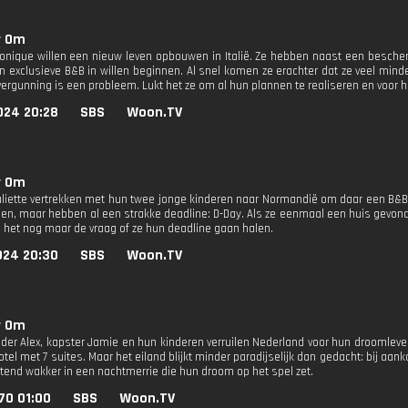
r Om
onique willen een nieuw leven opbouwen in Italië. Ze hebben naast een bescher
n exclusieve B&B in willen beginnen. Al snel komen ze erachter dat ze veel mi
vergunning is een probleem. Lukt het ze om al hun plannen te realiseren en voor 
024 20:28
SBS
Woon.TV
r Om
uliette vertrekken met hun twee jonge kinderen naar Normandië om daar een B&
nden, maar hebben al een strakke deadline: D-Day. Als ze eenmaal een huis gevo
s het nog maar de vraag of ze hun deadline gaan halen.
024 20:30
SBS
Woon.TV
r Om
der Alex, kapster Jamie en hun kinderen verruilen Nederland voor hun droomleve
tel met 7 suites. Maar het eiland blijkt minder paradijselijk dan gedacht: bij aa
tend wakker in een nachtmerrie die hun droom op het spel zet.
70 01:00
SBS
Woon.TV