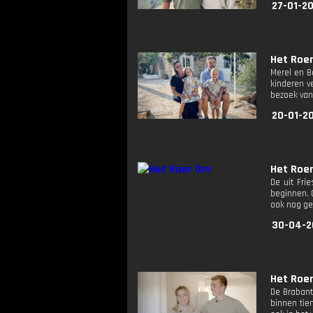
27-01-2
Het Roe
Merel en B
kinderen v
bezoek van
20-01-2
Het Roe
De uit Fri
beginnen. 
ook nog ge
30-04-2
Het Roe
De Brabant
binnen tie