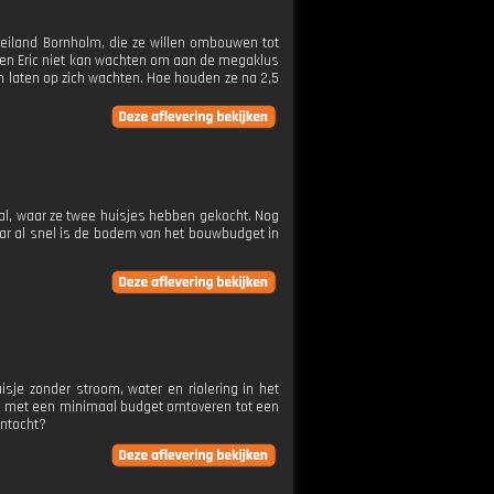
eiland Bornholm, die ze willen ombouwen tot
 en Eric niet kan wachten om aan de megaklus
 laten op zich wachten. Hoe houden ze na 2,5
gal, waar ze twee huisjes hebben gekocht. Nog
aar al snel is de bodem van het bouwbudget in
je zonder stroom, water en riolering in het
n ze met een minimaal budget omtoveren tot een
antocht?