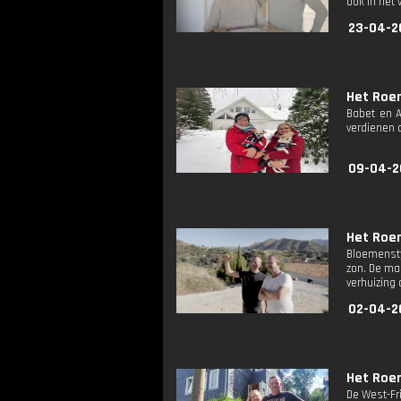
ook in het
23-04-2
Het Roe
Babet en A
verdienen 
09-04-2
Het Roe
Bloemensty
zon. De ma
verhuizing
02-04-2
Het Roe
De West-Fr