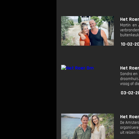
Het Roe
Martin en 
verbranden
buitenkeuke
10-02-2
Het Roe
Sandra en M
droomhuis 
vraag of di
03-02-2
Het Roe
De Amsterd
organisere
uit reizen