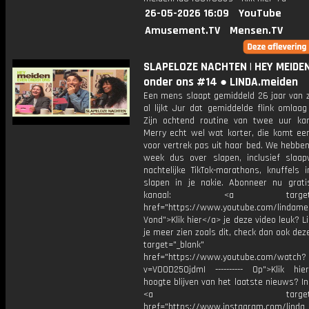
26-05-2026 16:09
YouTube
Amusement.TV
Mensen.TV
SLAPELOZE NACHTEN | HEY MEIDEN
onder ons #14 ● LINDA.meiden
Een mens slaapt gemiddeld 26 jaar van z
al lijkt Jur dat gemiddelde flink omlaag
Zijn ochtend routine van twee uur ka
Merry echt wel wat korter, die komt een
voor vertrek pas uit haar bed. We hebbe
week dus over slapen, inclusief slaap
nachtelijke TikTok-marathons, knuffels 
slapen in je nakie. Abonneer nu grat
kanaal: <a target="_b
href="https://www.youtube.com/lindame
Vond">Klik hier</a> je deze video leuk? Li
je meer zien zoals dit, check dan ook dez
target="_blank"
href="https://www.youtube.com/watch?
v=VOOD250jdmI ---------- Op">Klik hi
hoogte blijven van het laatste nieuws? I
<a target="_bl
href="https://www.instagram.com/linda