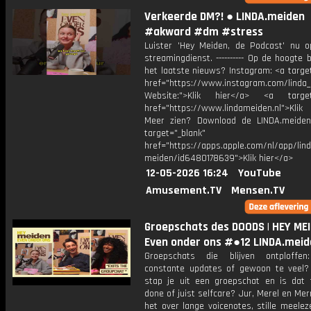
Verkeerde DM?! ● LINDA.meiden
#akward #dm #stress
Luister 'Hey Meiden, de Podcast' nu o
streamingdienst. ---------- Op de hoogte b
het laatste nieuws? Instagram: <a targe
href="https://www.instagram.com/linda
Website:">Klik hier</a> <a target=
href="https://www.lindameiden.nl">Klik
Meer zien? Download de LINDA.meide
target="_blank"
href="https://apps.apple.com/nl/app/lind
meiden/id6480178639">Klik hier</a>
12-05-2026 16:24
YouTube
Amusement.TV
Mensen.TV
Groepschats des DOODS | HEY MEI
Even onder ons #●12 LINDA.meid
Groepschats die blijven ontploffen
constante updates of gewoon te veel
stap je uit een groepschat en is dat t
done of juist selfcare? Jur, Merel en Me
het over lange voicenotes, stille meele