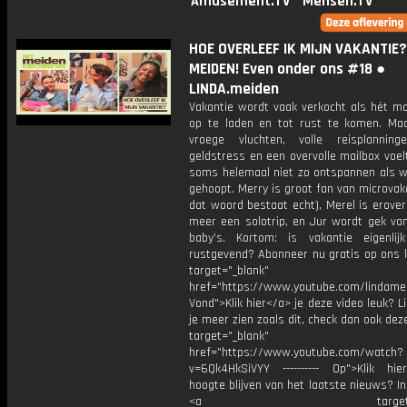
Amusement.TV
Mensen.TV
HOE OVERLEEF IK MIJN VAKANTIE? 
MEIDEN! Even onder ons #18 ●
LINDA.meiden
Vakantie wordt vaak verkocht als hét 
op te laden en tot rust te komen. Ma
vroege vluchten, volle reisplanninge
geldstress en een overvolle mailbox voel
soms helemaal niet zo ontspannen als 
gehoopt. Merry is groot fan van microvaka
dat woord bestaat echt), Merel is erover 
meer een solotrip, en Jur wordt gek van
baby’s. Kortom: is vakantie eigenli
rustgevend? Abonneer nu gratis op ons k
target="_blank"
href="https://www.youtube.com/lindame
Vond">Klik hier</a> je deze video leuk? Li
je meer zien zoals dit, check dan ook dez
target="_blank"
href="https://www.youtube.com/watch?
v=6Qk4HkSiVYY ---------- Op">Klik hi
hoogte blijven van het laatste nieuws? I
<a target="_bl