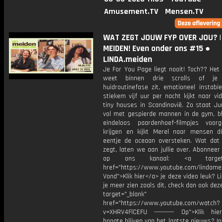
Amusement.TV
Mensen.TV
WAT ZEGT JOUW FYP OVER JOU? |
MEIDEN! Even onder ons #15 ●
LINDA.meiden
Je For You Page liegt nooit! Toch?? Het
weet binnen drie scrolls of je
huidroutinefase zit, emotioneel instabi
stiekem vijf uur per nacht kijkt naar vi
tiny houses in Scandinavië. Zo staat Ju
vol met gespierde mannen in de gym, bli
eindeloos paardenhoef-filmpjes voorg
krijgen en kijkt Merel naar mensen d
eentje de oceaan oversteken. Wat dat
zegt, laten we aan jullie over. Abonneer
op ons kanaal: <a target="
href="https://www.youtube.com/lindame
Vond">Klik hier</a> je deze video leuk? Li
je meer zien zoals dit, check dan ook dez
target="_blank"
href="https://www.youtube.com/watch?
v=XHRV4FlCEFU ---------- Op">Klik hi
hoogte blijven van het laatste nieuws? I