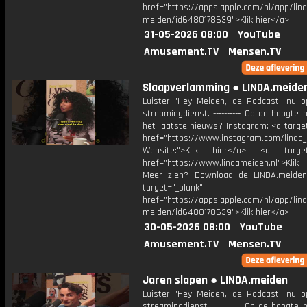
href="https://apps.apple.com/nl/app/lind
meiden/id6480178639">Klik hier</a>
31-05-2026 08:00
YouTube
Amusement.TV
Mensen.TV
Slaapverlamming ● LINDA.meide
Luister 'Hey Meiden, de Podcast' nu o
streamingdienst. ---------- Op de hoogte b
het laatste nieuws? Instagram: <a targe
href="https://www.instagram.com/linda
Website:">Klik hier</a> <a target=
href="https://www.lindameiden.nl">Klik
Meer zien? Download de LINDA.meide
target="_blank"
href="https://apps.apple.com/nl/app/lind
meiden/id6480178639">Klik hier</a>
30-05-2026 08:00
YouTube
Amusement.TV
Mensen.TV
Jaren slapen ● LINDA.meiden
Luister 'Hey Meiden, de Podcast' nu o
streamingdienst. ---------- Op de hoogte b