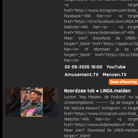
<a target="_bl
href="https://www.instagram.com/linda
Facebook:">Klik hier</a> <a target
href="https://nl-nl.facebook.com/LINDA.
Website">Klik hier</a> : <a target
href="https://www.lindameiden.nl">Klik
Meer zien? Download de LINDA.-
target="_blank" href="https://apple.co/2Ij
hier</a> of abonneer je op LI
target="_blank" href="https://bit.ly/1Sb
hier</a>
02-06-2026 16:00
YouTube
Amusement.TV
Mensen.TV
Noordzee tok ● LINDA.meiden
Luister 'Hey Meiden, de Podcast' nu o
streamingdienst. ---------- Op de hoogte b
het laatste nieuws? Instagram: <a targe
href="https://www.instagram.com/linda
Website:">Klik hier</a> <a target=
href="https://www.lindameiden.nl">Klik
Meer zien? Download de LINDA.meide
target="_blank"