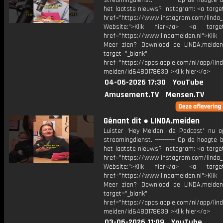
streamingdienst. ---------- Op de hoogte b
het laatste nieuws? Instagram: <a targe
href="https://www.instagram.com/linda
Website:">Klik hier</a> <a target=
href="https://www.lindameiden.nl">Klik
Meer zien? Download de LINDA.meide
target="_blank"
href="https://apps.apple.com/nl/app/lind
meiden/id6480178639">Klik hier</a>
04-06-2026 17:30
YouTube
Amusement.TV
Mensen.TV
Gênant dit ● LINDA.meiden
Luister 'Hey Meiden, de Podcast' nu o
streamingdienst. ---------- Op de hoogte b
het laatste nieuws? Instagram: <a targe
href="https://www.instagram.com/linda
Website:">Klik hier</a> <a target=
href="https://www.lindameiden.nl">Klik
Meer zien? Download de LINDA.meide
target="_blank"
href="https://apps.apple.com/nl/app/lind
meiden/id6480178639">Klik hier</a>
03-06-2026 11:09
YouTube