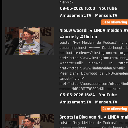
hier</a>
09-06-2026 16:00
YouTube
Amusement.TV
Mensen.TV
Nieuw woord!! ● LINDA.meiden #
#anxiety #flirten
Luister 'Hey Meiden, de Podcast' nu o
streamingdienst. ---------- Op de hoogte b
het laatste nieuws? Instagram: <a targe
href="https://www.instagram.com/linda
Website:">Klik hier</a> <a target=
href="https://www.lindameiden.nl">Klik
Meer zien? Download de LINDA.meide
target="_blank"
href="https://apps.apple.com/nl/app/lind
meiden/id6480178639">Klik hier</a>
06-06-2026 16:24
YouTube
Amusement.TV
Mensen.TV
Grootste Diva van NL ● LINDA.me
Luister 'Hey Meiden, de Podcast' nu o