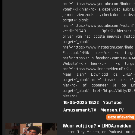
href="https://www.youtube.com/lindame
Vond">Klik hier</a> je deze video leuk? Li
je meer zien zoals dit, check dan ook dez
target="_blank"
href="https://www.youtube.com/watch?
v=crikcRilG40 ---------- Op">Klik hier</a>
blijven van het laatste nieuws? Insta
target="_blank"
href="https://www.instagram.com/linda
Facebook:">Klik hier</a> <a target
href="https://nl-nl.facebook.com/LINDA.
Website">Klik hier</a> : <a target
href="https://www.lindameiden.nl">Klik
Meer zien? Download de LINDA.-
target="_blank" href="https://apple.co/2Ij
hier</a> of abonneer je op LI
target="_blank" href="https://bit.ly/1Sb
hier</a>
16-06-2026 18:22
YouTube
Amusement.TV
Mensen.TV
Waar val jij op? ● LINDA.meiden
Luister 'Hey Meiden, de Podcast' nu o