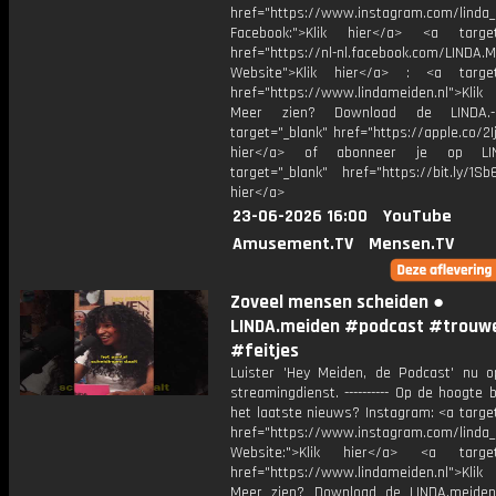
href="https://www.instagram.com/linda
Facebook:">Klik hier</a> <a target
href="https://nl-nl.facebook.com/LINDA.
Website">Klik hier</a> : <a target
href="https://www.lindameiden.nl">Klik
Meer zien? Download de LINDA.-
target="_blank" href="https://apple.co/2Ij
hier</a> of abonneer je op LI
target="_blank" href="https://bit.ly/1Sb
hier</a>
23-06-2026 16:00
YouTube
Amusement.TV
Mensen.TV
Zoveel mensen scheiden ●
LINDA.meiden #podcast #trouw
#feitjes
Luister 'Hey Meiden, de Podcast' nu o
streamingdienst. ---------- Op de hoogte b
het laatste nieuws? Instagram: <a targe
href="https://www.instagram.com/linda
Website:">Klik hier</a> <a target=
href="https://www.lindameiden.nl">Klik
Meer zien? Download de LINDA.meide