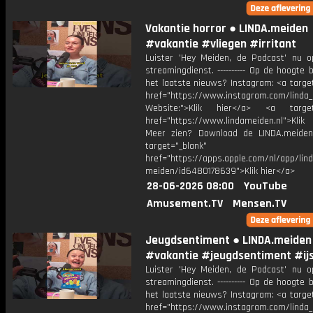
Vakantie horror ● LINDA.meiden
#vakantie #vliegen #irritant
Luister 'Hey Meiden, de Podcast' nu o
streamingdienst. ---------- Op de hoogte b
het laatste nieuws? Instagram: <a targe
href="https://www.instagram.com/linda
Website:">Klik hier</a> <a target=
href="https://www.lindameiden.nl">Klik
Meer zien? Download de LINDA.meide
target="_blank"
href="https://apps.apple.com/nl/app/lind
meiden/id6480178639">Klik hier</a>
28-06-2026 08:00
YouTube
Amusement.TV
Mensen.TV
Jeugdsentiment ● LINDA.meiden
#vakantie #jeugdsentiment #ijs
Luister 'Hey Meiden, de Podcast' nu o
streamingdienst. ---------- Op de hoogte b
het laatste nieuws? Instagram: <a targe
href="https://www.instagram.com/linda