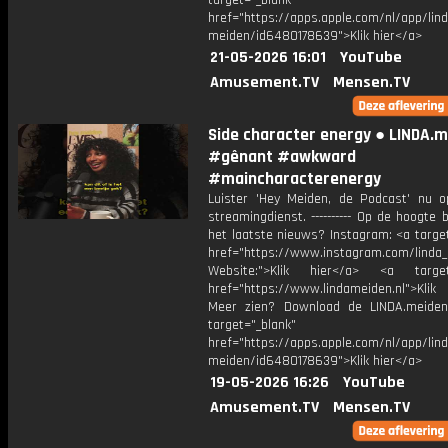
target="_blank"
href="https://apps.apple.com/nl/app/lind
meiden/id6480178639">Klik hier</a>
21-05-2026 16:01
YouTube
Amusement.TV
Mensen.TV
Side character energy ● LINDA.
#gênant #awkward
#maincharacterenergy
Luister 'Hey Meiden, de Podcast' nu o
streamingdienst. ---------- Op de hoogte b
het laatste nieuws? Instagram: <a targe
href="https://www.instagram.com/linda
Website:">Klik hier</a> <a target=
href="https://www.lindameiden.nl">Klik
Meer zien? Download de LINDA.meide
target="_blank"
href="https://apps.apple.com/nl/app/lind
meiden/id6480178639">Klik hier</a>
19-05-2026 16:26
YouTube
Amusement.TV
Mensen.TV