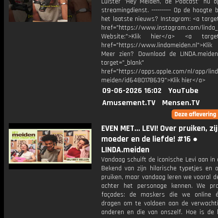
Luister 'Hey Meiden, de Podcast' nu o
streamingdienst. ---------- Op de hoogte b
het laatste nieuws? Instagram: <a targe
href="https://www.instagram.com/linda
Website:">Klik hier</a> <a target=
href="https://www.lindameiden.nl">Klik
Meer zien? Download de LINDA.meide
target="_blank"
href="https://apps.apple.com/nl/app/lind
meiden/id6480178639">Klik hier</a>
09-06-2026 16:02
YouTube
Amusement.TV
Mensen.TV
EVEN MET... LEVI! Over pruiken, zi
moeder en de liefde! #16 ●
LINDA.meiden
Vandaag schuift de iconische Levi aan in 
Bekend van zijn hilarische typetjes en 
pruiken, maar vandaag leren we vooral d
achter het personage kennen. We pr
façades: de maskers die we online é
dragen om te voldoen aan de verwacht
anderen en die van onszelf. Hoe is de