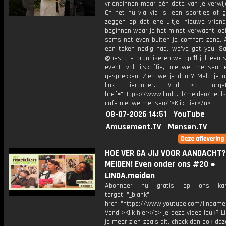
vriendinnen maar één date van je verwij
Of het nu via via is, een sportles of 
zeggen op dat ene uitje, nieuwe vrien
beginnen waar je het minst verwacht, ook
soms net even buiten je comfort zone. A
een teken nodig had, we've got you. 
@nescafe organiseren we op 11 juli een 
event vol ijskoffie, nieuwe mensen
gesprekken. Zien we je daar? Meld je a
link hieronder. #ad <a target=
href="https://www.linda.nl/meiden/deals
cafe-nieuwe-mensen/">Klik hier</a>
08-07-2026 14:51
YouTube
Amusement.TV
Mensen.TV
HOE VER GA JIJ VOOR AANDACHT? 
MEIDEN! Even onder ons #20 ●
LINDA.meiden
Abonneer nu gratis op ons kan
target="_blank"
href="https://www.youtube.com/lindame
Vond">Klik hier</a> je deze video leuk? Li
je meer zien zoals dit, check dan ook deze