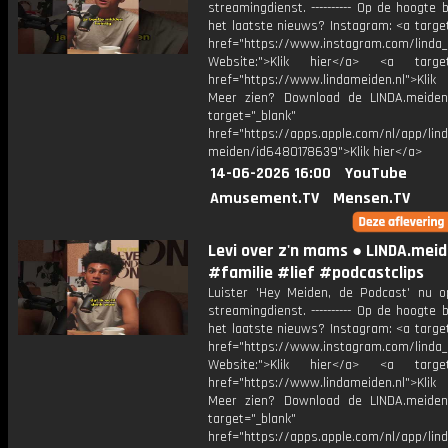
streamingdienst. ---------- Op de hoogte b
het laatste nieuws? Instagram: <a targe
href="https://www.instagram.com/linda
Website:">Klik hier</a> <a target=
href="https://www.lindameiden.nl">Klik
Meer zien? Download de LINDA.meide
target="_blank"
href="https://apps.apple.com/nl/app/lind
meiden/id6480178639">Klik hier</a>
14-06-2026 16:00
YouTube
Amusement.TV
Mensen.TV
Levi over z'n mams ● LINDA.mei
#familie #lief #podcastclips
Luister 'Hey Meiden, de Podcast' nu o
streamingdienst. ---------- Op de hoogte b
het laatste nieuws? Instagram: <a targe
href="https://www.instagram.com/linda
Website:">Klik hier</a> <a target=
href="https://www.lindameiden.nl">Klik
Meer zien? Download de LINDA.meide
target="_blank"
href="https://apps.apple.com/nl/app/lind