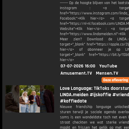
------- Op de hoogte blijven van het laats
Instagram : <a target="_
href="https://www.instagram.com/linda
Facebook:">Klik hier</a> <a target
href="https://nl-nl.facebook.com/LINDA.
Website">Klik hier</a> : <a target
href="https://www.lindameiden.nl">Klik
Meer zien? Download de LINDA.-
target="_blank" href="https://apple.co/2Ij
hier</a> of abonneer je op LI
target="_blank" href="https://bit.ly/1Sb
hier</a>
07-07-2026 16:00
YouTube
Amusement.TV
Mensen.TV
Love Language: TikToks doorstu
LINDA.meiden #ijskoffie #vrien
#koffiedate
Nieuwe friendship language unlocked
sturen terwijl je sociale agenda overlo
soms is een wandeldate toch net even l
straat checkten we wat sterke vrien
maakt en frissen het gelijk op met een 