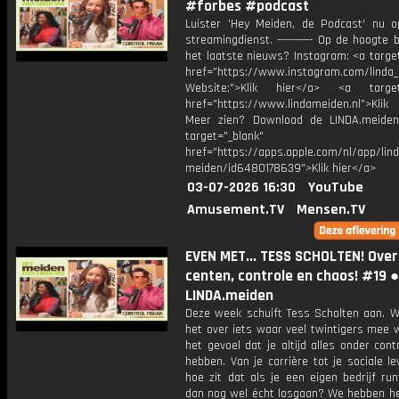
#forbes #podcast
Luister 'Hey Meiden, de Podcast' nu o
streamingdienst. ---------- Op de hoogte b
het laatste nieuws? Instagram: <a targe
href="https://www.instagram.com/linda
Website:">Klik hier</a> <a target=
href="https://www.lindameiden.nl">Klik
Meer zien? Download de LINDA.meide
target="_blank"
href="https://apps.apple.com/nl/app/lind
meiden/id6480178639">Klik hier</a>
03-07-2026 16:30
YouTube
Amusement.TV
Mensen.TV
EVEN MET... TESS SCHOLTEN! Over
centen, controle en chaos! #19 ●
LINDA.meiden
Deze week schuift Tess Scholten aan. 
het over iets waar veel twintigers mee 
het gevoel dat je altijd alles onder con
hebben. Van je carrière tot je sociale l
hoe zit dat als je een eigen bedrijf ru
dan nog wel écht losgaan? We hebben he