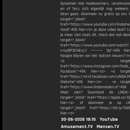
dynamiek met medewerkers, verantwoord
en of Tess zich eigenlijk nog weleens
laten gaan. Abonneer nu gratis op ons k
target="_blank"
href="https://www.youtube.com/lindame
Vond">Klik hier</a> je deze video leuk? Li
je meer zien zoals dit, check dan ook dez
target="_blank"
href="https://www.youtube.com/watch?
v=xyRP3CHEsLY ---------- Op">Klik hi
hoogte blijven van het laatste nieuws? I
<a target="_bl
href="https://www.instagram.com/linda
Facebook:">Klik hier</a> <a target
href="https://nl-nl.facebook.com/LINDA.
Website">Klik hier</a> : <a target
href="https://www.lindameiden.nl">Klik
Meer zien? Download de LINDA.-
target="_blank" href="https://apple.co/2Ij
hier</a> of abonneer je op LI
target="_blank" href="https://bit.ly/1Sb
hier</a>
30-06-2026 19:15
YouTube
Amusement.TV
Mensen.TV