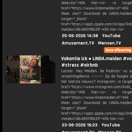
Website:">Klik hier</a> <a target=
href="https://www.lindameiden.nl">Klik
Meer zien? Download de LINDA.meide
target="_blank"
href="https://apps.apple.com/nl/app/lind
meiden/id6480178639">Klik hier</a>
25-06-2026 14:38
YouTube
Amusement.TV
Mensen.TV
Vakantie ick ● LINDA.meiden #va
#stress #airbnb
Luister 'Hey Meiden, de Podcast' nu o
streamingdienst. ---------- Op de hoogte b
het laatste nieuws? Instagram: <a targe
href="https://www.instagram.com/linda
Website:">Klik hier</a> <a target=
href="https://www.lindameiden.nl">Klik
Meer zien? Download de LINDA.meide
target="_blank"
href="https://apps.apple.com/nl/app/lind
meiden/id6480178639">Klik hier</a>
23-06-2026 16:23
YouTube