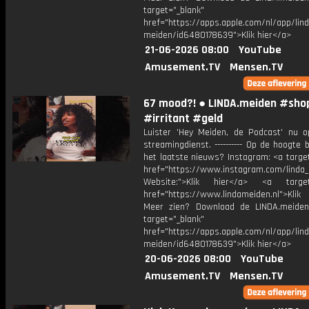
target="_blank"
href="https://apps.apple.com/nl/app/lind
meiden/id6480178639">Klik hier</a>
21-06-2026 08:00
YouTube
Amusement.TV
Mensen.TV
67 mood?! ● LINDA.meiden #sho
#irritant #geld
Luister 'Hey Meiden, de Podcast' nu o
streamingdienst. ---------- Op de hoogte b
het laatste nieuws? Instagram: <a targe
href="https://www.instagram.com/linda
Website:">Klik hier</a> <a target=
href="https://www.lindameiden.nl">Klik
Meer zien? Download de LINDA.meide
target="_blank"
href="https://apps.apple.com/nl/app/lind
meiden/id6480178639">Klik hier</a>
20-06-2026 08:00
YouTube
Amusement.TV
Mensen.TV