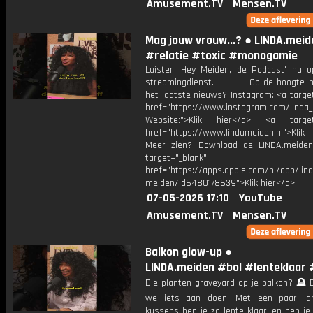
Amusement.TV
Mensen.TV
Mag jouw vrouw...? ● LINDA.meid
#relatie #toxic #monogamie
Luister 'Hey Meiden, de Podcast' nu o
streamingdienst. ---------- Op de hoogte b
het laatste nieuws? Instagram: <a targe
href="https://www.instagram.com/linda
Website:">Klik hier</a> <a target=
href="https://www.lindameiden.nl">Klik
Meer zien? Download de LINDA.meide
target="_blank"
href="https://apps.apple.com/nl/app/lind
meiden/id6480178639">Klik hier</a>
07-05-2026 17:10
YouTube
Amusement.TV
Mensen.TV
Balkon glow-up ●
LINDA.meiden #bol #lenteklaar 
Die planten graveyard op je balkon? 🪦 
we iets aan doen. Met een paar la
kussens ben je zo lente klaar, en heb je