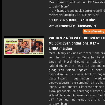
Meer zien? Download de LINDA.meide
target="_blank"
href="https://apps.apple.com/nl/app/lind
meiden/id6480178639">Klik hier</a>
18-06-2026 16:00
YouTube
Amusement.TV
Mensen.TV
WIL GEN Z NOG WEL TROUWEN? | 
MEIDEN! Even onder ons #17 ●
LINDA.meiden
Merel, Merry en Jur zien zichzelf alle dri
voor het altaar staan. Merry het liefst
week al, Merel droomt er stiekem
(vriendlief, lees je mee?) en Jur zou t
graag een vriend regelen. In deze a
bespreken ze de ideale bruiloft, ongem
gastenlijsten, destination wed
trouwbudgetten die compleet uit de ha
lopen. Want tussen Pinterest-perfecte 
TikTok-proposals en torenhoge kosten 
zich af: hoe ziet trouwen er voor Gen Z
uit? Abonneer nu gratis op ons ka
target="_blank"