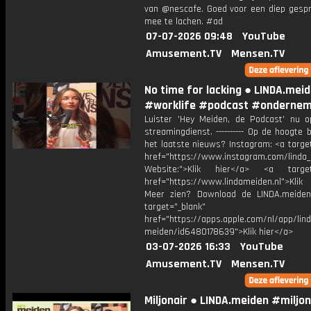
van @nescafe. Goed voor een diep gesp
mee te lachen. #ad
07-07-2026 09:48
YouTube
Amusement.TV
Mensen.TV
No time for lacking ● LINDA.mei
#worklife #podcast #onderne
Luister 'Hey Meiden, de Podcast' nu o
streamingdienst. ---------- Op de hoogte b
het laatste nieuws? Instagram: <a targe
href="https://www.instagram.com/linda
Website:">Klik hier</a> <a target=
href="https://www.lindameiden.nl">Klik
Meer zien? Download de LINDA.meide
target="_blank"
href="https://apps.apple.com/nl/app/lind
meiden/id6480178639">Klik hier</a>
03-07-2026 16:33
YouTube
Amusement.TV
Mensen.TV
Miljonair ● LINDA.meiden #miljon