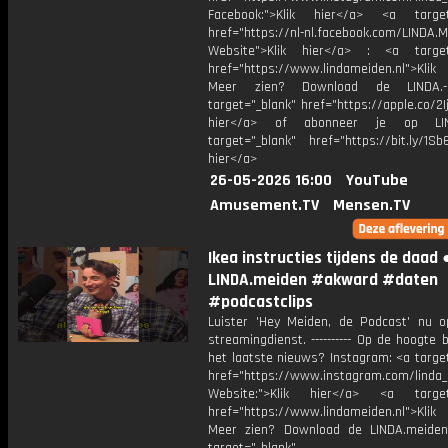
Facebook:">Klik hier</a> <a target
href="https://nl-nl.facebook.com/LINDA.
Website">Klik hier</a> : <a target
href="https://www.lindameiden.nl">Klik
Meer zien? Download de LINDA.-
target="_blank" href="https://apple.co/2Ij
hier</a> of abonneer je op LI
target="_blank" href="https://bit.ly/1Sb
hier</a>
26-05-2026 16:00
YouTube
Amusement.TV
Mensen.TV
Ikea instructies tijdens de daad 
LINDA.meiden #akward #daten
#podcastclips
Luister 'Hey Meiden, de Podcast' nu o
streamingdienst. ---------- Op de hoogte b
het laatste nieuws? Instagram: <a targe
href="https://www.instagram.com/linda
Website:">Klik hier</a> <a target=
href="https://www.lindameiden.nl">Klik
Meer zien? Download de LINDA.meide