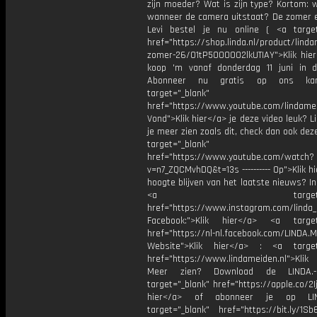
zijn moeder? Wat is zijn type? Kortom: w
wanneer de camera uitstaat? De zomer e
Levi bestel je nu online ( <a target
href="https://shop.linda.nl/product/lind
zomer-26/01tP5000002lkUTIAY">Klik hier
koop 'm vanaf donderdag 11 juni in d
Abonneer nu gratis op ons kan
target="_blank"
href="https://www.youtube.com/lindame
Vond">Klik hier</a> je deze video leuk? Li
je meer zien zoals dit, check dan ook dez
target="_blank"
href="https://www.youtube.com/watch?
v=n7_ZQCMvhDQ&t=13s ---------- Op">Klik h
hoogte blijven van het laatste nieuws? I
<a target="_bl
href="https://www.instagram.com/linda
Facebook:">Klik hier</a> <a target
href="https://nl-nl.facebook.com/LINDA.
Website">Klik hier</a> : <a target
href="https://www.lindameiden.nl">Klik
Meer zien? Download de LINDA.-
target="_blank" href="https://apple.co/2Ij
hier</a> of abonneer je op LI
target="_blank" href="https://bit.ly/1Sb