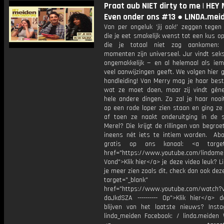
Praat aub NIET dirty to me | HEY 
Even onder ons #13 ● LINDA.mei
Van per ongeluk ‘jij ook!’ zeggen tegen
die je eet smakelijk wenst tot een kus 
die je totaal niet zag aankomen:
momenten zijn universeel. Jur vindt sek
ongemakkelijk — en al helemaal als iem
veel aanwijzingen geeft. We volgen hier 
handleiding! Van Merry mag je haar best
wat ze moet doen, maar zij vindt gên
hele andere dingen. Zo zal je haar nooit 
op een rode loper zien staan en ging ze
af toen ze naakt onderuitging in de 
Merel? Die krijgt de rillingen van begroe
ineens nét iets te intiem worden. Ab
gratis op ons kanaal: <a target=
href="https://www.youtube.com/lindame
Vond">Klik hier</a> je deze video leuk? Li
je meer zien zoals dit, check dan ook dez
target="_blank"
href="https://www.youtube.com/watch?
daJkdSZA ---------- Op">Klik hier</a> 
blijven van het laatste nieuws? Inst
linda_meiden Facebook: / linda.meiden 