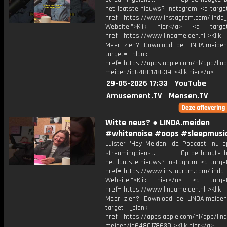
het laatste nieuws? Instagram: <a targe
href="https://www.instagram.com/linda
Website:">Klik hier</a> <a target=
href="https://www.lindameiden.nl">Klik
Meer zien? Download de LINDA.meide
target="_blank"
href="https://apps.apple.com/nl/app/lind
meiden/id6480178639">Klik hier</a>
29-05-2026 17:33
YouTube
Amusement.TV
Mensen.TV
Witte neus? ● LINDA.meiden
#whitenoise #oops #sleepmusi
Luister 'Hey Meiden, de Podcast' nu o
streamingdienst. ---------- Op de hoogte b
het laatste nieuws? Instagram: <a targe
href="https://www.instagram.com/linda
Website:">Klik hier</a> <a target=
href="https://www.lindameiden.nl">Klik
Meer zien? Download de LINDA.meide
target="_blank"
href="https://apps.apple.com/nl/app/lind
meiden/id6480178639">Klik hier</a>