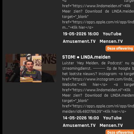
<a target="_bl
href="https://www.lindameiden.nl">Klik
Meer zien? Download de LINDA.meide
target="_blank"
href="https://apps.apple.com/nl/app/lind
m...">Klik hier</a>
19-05-2026 16:00
YouTube
Amusement.TV
Mensen.TV
STOM! ● LINDA.meiden
Luister 'Hey Meiden, de Podcast' nu o
streamingdienst. ---------- Op de hoogte b
het laatste nieuws? Instagram: <a targe
href="https://www.instagram.com/linda
Website:">Klik hier</a> <a target=
href="https://www.lindameiden.nl">Klik
Meer zien? Download de LINDA.meide
target="_blank"
href="https://apps.apple.com/nl/app/lind
meiden/id6480178639">Klik hier</a>
14-05-2026 16:00
YouTube
Amusement.TV
Mensen.TV