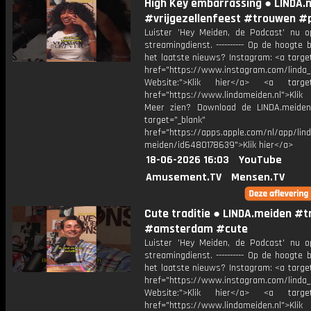
High Key embarrassing ● LINDA.
#vrijgezellenfeest #trouwen #
Luister 'Hey Meiden, de Podcast' nu o
streamingdienst. ---------- Op de hoogte b
het laatste nieuws? Instagram: <a targe
href="https://www.instagram.com/linda
Website:">Klik hier</a> <a target=
href="https://www.lindameiden.nl">Klik
Meer zien? Download de LINDA.meide
target="_blank"
href="https://apps.apple.com/nl/app/lind
meiden/id6480178639">Klik hier</a>
18-06-2026 16:03
YouTube
Amusement.TV
Mensen.TV
Cute traditie ● LINDA.meiden #
#amsterdam #cute
Luister 'Hey Meiden, de Podcast' nu o
streamingdienst. ---------- Op de hoogte b
het laatste nieuws? Instagram: <a targe
href="https://www.instagram.com/linda
Website:">Klik hier</a> <a target=
href="https://www.lindameiden.nl">Klik