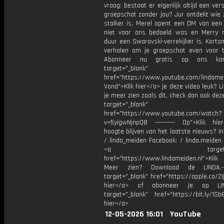
vraag: bestaat er eigenlijk altijd een ver
groepschat zonder jou? Jur ontdekt wie z
stalker is, Merel opent een DM van een 
niet voor ons bedoeld was en Merry 
duur een Swarovski-verrekijker is. Kort
verhalen om je groepschat even voor 
Abonneer nu gratis op ons kan
target="_blank"
href="https://www.youtube.com/lindame
Vond">Klik hier</a> je deze video leuk? Li
je meer zien zoals dit, check dan ook dez
target="_blank"
href="https://www.youtube.com/watch?
v=5yigwNjnpQ8 ---------- Op">Klik hi
hoogte blijven van het laatste nieuws? I
/ linda_meiden Facebook: / linda.meiden
<a target="_bl
href="https://www.lindameiden.nl">Klik
Meer zien? Download de LINDA.-
target="_blank" href="https://apple.co/2Ij
hier</a> of abonneer je op LI
target="_blank" href="https://bit.ly/1Sb
hier</a>
12-05-2026 16:01
YouTube