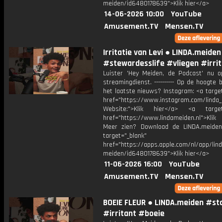
meiden/id6480178639">Klik hier</a>
14-06-2026 10:00
YouTube
Amusement.TV
Mensen.TV
Irritatie van Levi ● LINDA.meiden
#stewardesslife #vliegen #irri
Luister 'Hey Meiden, de Podcast' nu o
streamingdienst. ---------- Op de hoogte b
het laatste nieuws? Instagram: <a targe
href="https://www.instagram.com/linda
Website:">Klik hier</a> <a target=
href="https://www.lindameiden.nl">Klik
Meer zien? Download de LINDA.meide
target="_blank"
href="https://apps.apple.com/nl/app/lind
meiden/id6480178639">Klik hier</a>
11-06-2026 16:00
YouTube
Amusement.TV
Mensen.TV
BOEIE FLEUR ● LINDA.meiden #s
#irritant #boeie