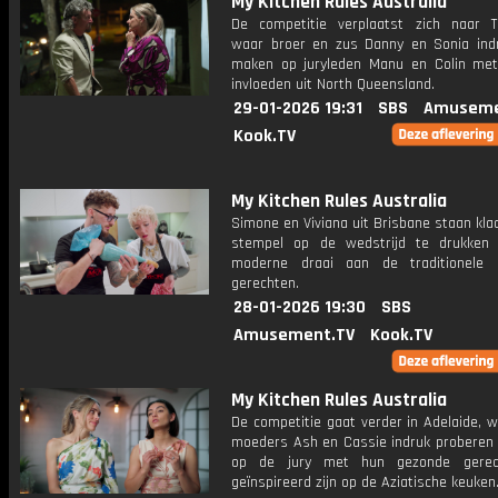
My Kitchen Rules Australia
De competitie verplaatst zich naar To
waar broer en zus Danny en Sonia indr
maken op juryleden Manu en Colin met 
invloeden uit North Queensland.
29-01-2026 19:31
SBS
Amuseme
Kook.TV
My Kitchen Rules Australia
Simone en Viviana uit Brisbane staan kl
stempel op de wedstrijd te drukken
moderne draai aan de traditionele I
gerechten.
28-01-2026 19:30
SBS
Amusement.TV
Kook.TV
My Kitchen Rules Australia
De competitie gaat verder in Adelaide, 
moeders Ash en Cassie indruk proberen
op de jury met hun gezonde gerec
geïnspireerd zijn op de Aziatische keuken