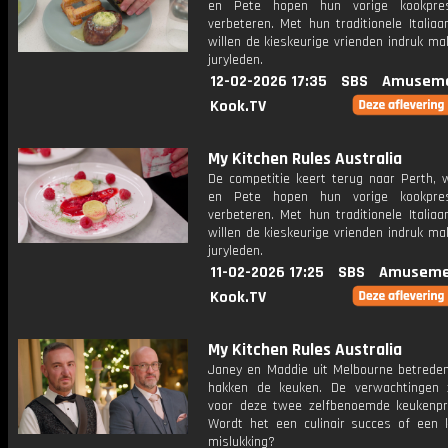
en Pete hopen hun vorige kookpres
verbeteren. Met hun traditionele Italia
willen de kieskeurige vrienden indruk m
juryleden.
12-02-2026 17:35
SBS
Amuseme
Kook.TV
My Kitchen Rules Australia
De competitie keert terug naar Perth, 
en Pete hopen hun vorige kookpres
verbeteren. Met hun traditionele Italia
willen de kieskeurige vrienden indruk m
juryleden.
11-02-2026 17:25
SBS
Amuseme
Kook.TV
My Kitchen Rules Australia
Janey en Maddie uit Melbourne betrede
hakken de keuken. De verwachtingen 
voor deze twee zelfbenoemde keukenpr
Wordt het een culinair succes of een ko
mislukking?