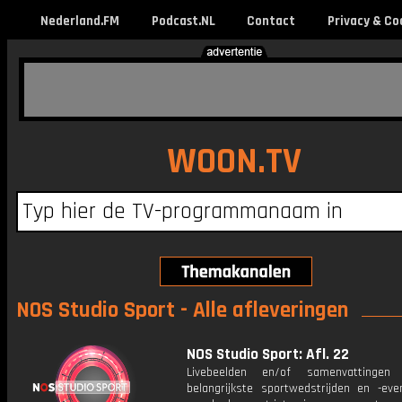
Nederland.FM
Podcast.NL
Contact
Privacy & Co
WOON.TV
NOS Studio Sport - Alle afleveringen
NOS Studio Sport: Afl. 22
Livebeelden en/of samenvattinge
belangrijkste sportwedstrijden en -ev