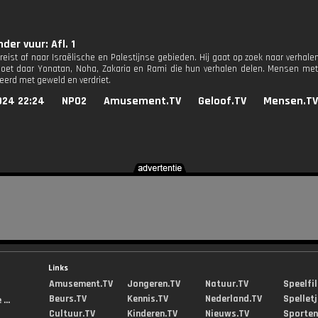
der vuur: Afl. 1
reist af naar Israëlische en Palestijnse gebieden. Hij gaat op zoek naar verhalen
oet daar Yonatan, Noha, Zakaria en Rami die hun verhalen delen. Mensen met
eerd met geweld en verdriet.
024 22:24
NPO2
Amusement.TV
Geloof.TV
Mensen.TV
Links
Amusement.TV
Jongeren.TV
Natuur.TV
Speelfi
Beurs.TV
Kennis.TV
Nederland.TV
Spellet
...
Cultuur.TV
Kinderen.TV
Nieuws.TV
Sporten