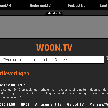
land.FM
Nederland.TV
Podcast.NL
Cont
WOON.TV
afleveringen
der vuur: Afl. 1
reist naar Syrië, op zoek naar verhalen van hoop en verbinding te midden van de v
edige burgeroorlog waait er plotseling een wind van verandering. Maar wat bete
ernieuwde land?
025 21:50
NPO2
Amusement.TV
Geloof.TV
Mensen.TV