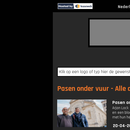
Neder
Pasen onder vuur - Alle 
Pasen on
Arjan Lock 
en een blo
met hun h
20-04-2