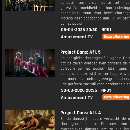
dansstijl commercial dance tot het
getest. Vermoeidheid zet hun onderlinge
onder druk, maar daar heeft choreogra
Moreno geen boodschap aan. Hij wil perf
op het podium.
06-04-2026 20:30
NPO1
Amusement.TV
Project Dans: Afl. 5
De energieke choreograaf Euvgenia Para
dat de zeven overgebleven dansers de 
ballroom op het podium laten zien. 
dansers is deze stijl echter hogere wis
dan moeten ze ook nog een groepsdans 
- de perfecte cocktail voor onzekerheid e
30-03-2026 20:35
NPO1
Amusement.TV
Project Dans: Afl. 4
Bij de dansstijl modern verwacht de p
choreograaf Isabelle Beernaert van
overgebleven dansers dat ze hun ha