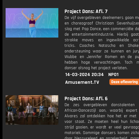
Project Dans: Afl. 7
De vijf overgebleven deelnemers gaan m
en choreograaf Christiaan Sevenhuijs
slag met Pop Dance, een commerciële dan
de entertainmentindustrie. Hierbij ga
strakke moves en ingewikkelde acro
tricks. Coaches Natascha en Shake
ondersteuning waar ze kunnen en jur
Wubbe en Jennifer Romen en de publ
hebben hoge verwachtingen. Toch 
danser alsnog het project verlaten.
14-03-2024 20:34
NPO1
Amusement.TV
Project Dans: Afl. 6
De zes overgebleven danstalenten 
African-Dancestijl aan, waarbij expert
Alvares zal ontdekken hoe het er met h
voor staat. Ze moeten heel hun lich
strijd gooien, er wordt er veel gevraag
motoriek. Sommige dansers komen zichz
door blessureleed en onzekerheid, maa