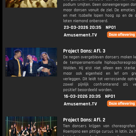
podium smijten. Geen aaneengeregen da
maar dansen vanuit de ziel. De emoties 
en met Isabelle lopen hoog op en de 
laten niemand onberoerd.
23-03-2026 20:35
NPO1
Amusement.TV
Project Dans: Afl. 3
De negen overgebleven dansers maken k
de temperamentvolle hiphopchoreograa
Walden. Hij eist niet alleen een sterke
maar ook eigenheid en lef om gr
verleggen. Dit leidt tot verrassende optr
zowel pijnlijk confronterend als v
positief beoordeeld worden.
16-03-2026 20:35
NPO1
Amusement.TV
Project Dans: Afl. 2
Tien dansers krijgen van choreografe
Roemjana een pittige cursus in latin. Ze