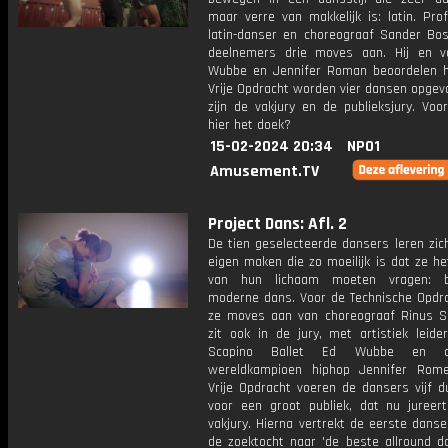
maar verre van makkelijk is: latin. Pro
latin-danser en choreograaf Sander Bos
deelnemers drie moves aan. Hij en v
Wubbe en Jennifer Roman beoordelen h
Vrije Opdracht worden vier dansen opgev
zijn de vakjury en de publieksjury. Voo
hier het doek?
15-02-2024 20:34
NPO1
Amusement.TV
Project Dans: Afl. 2
De tien geselecteerde dansers leren zich
eigen maken die zo moeilijk is dat ze he
van hun lichaam moeten vragen: b
moderne dans. Voor de Technische Opdra
ze moves aan van choreograaf Rinus Sp
zit ook in de jury, met artistiek leide
Scapino Ballet Ed Wubbe en dri
wereldkampioen hiphop Jennifer Rom
Vrije Opdracht voeren de dansers vijf d
voor een groot publiek, dat nu jureer
vakjury. Hierna vertrekt de eerste dans
de zoektocht naar 'de beste allround d