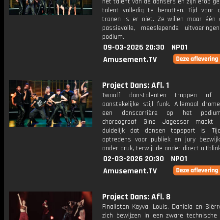
het talent van de dansers en zijn erop g
talent volledig te benutten. Tijd voor 
tranen is er niet. Ze willen maar één d
passievolle, meeslepende uitvoering
podium.
09-03-2026 20:30
NPO1
Amusement.TV
Project Dans: Afl. 1
Twaalf danstalenten trappen af
aanstekelijke stijl funk. Allemaal drom
een danscarrière op het podiu
choreograaf Gino Jagessar maakt v
duidelijk dat dansen topsport is. Ti
optredens voor publiek en jury bezwij
onder druk, terwijl de ander direct uitblink
02-03-2026 20:30
NPO1
Amusement.TV
Project Dans: Afl. 8
Finalisten Kayva, Louis, Daniela en Sië
zich bewijzen in een zware technische 