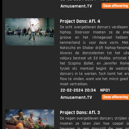
Amusement.TV
Project Dans: Afl. 4
De acht overgebleven dansers verdiepen 
hiphop. Daarvoor moeten ze de ener
groove en het ritmegevoel hebbe
kenmerkend is voor deze vorm. Met
Natascha en Shaker drijft hiphop-fenom
Alvares de danstalenten tot het uit
vakjury bestaat uit Ed Wubbe, artistiek 
het Scapino Ballet, en Jennifer Rom
fysiek als mentaal begint de wedstr
dansers in te werken. Toch komt het er
flow te vinden, want wie het minst goed
moet vertrekken.
22-02-2024 20:34
NPO1
Amusement.TV
Project Dans: Afl. 3
De negen overgebleven dansers strijden 
moeten ze laten zien hoe soepel z
bewegen in een dansstijl die zeer aan