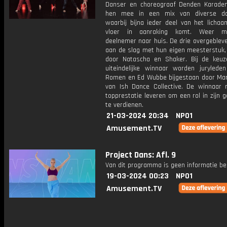
Danser en choreograaf Denden Karade
hen mee in een mix van diverse dan
waarbij bijna ieder deel van het licha
vloer in aanraking komt. Weer 
deelnemer naar huis. De drie overgeblev
aan de slag met hun eigen meesterstuk,
door Natascha en Shaker. Bij de keu
uiteindelijke winnaar worden juryleden
Romen en Ed Wubbe bijgestaan door Mar
van Ish Dance Collective. De winnaar
topprestatie leveren om een rol in zijn 
te verdienen.
21-03-2024 20:34
NPO1
Amusement.TV
Project Dans: Afl. 9
Van dit programma is geen informatie be
19-03-2024 00:23
NPO1
Amusement.TV