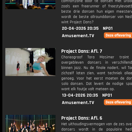
comfortzone door te dansen met urba
zoals een freerunner of freestylevoetb
beste drie dansen hun eigen meester
wordt de beste allrounddanser van Ned
wint Project Dans?
20-04-2026 20:35
NPO1
Amusement.TV
Project Dans: Afl. 7
Choreograaf Tara Masimer traint
overgebleven dansers in verschillend
binnen jazz. Nu de finale nadert, wil T
zichzelf laten zien, want techniek alle
genoeg. Voor het eerst moeten de da
solo dansen. Dat levert de nodige spa
want elk foutje valt meteen op.
13-04-2026 20:35
NPO1
Amusement.TV
Project Dans: Afl. 6
Het uithoudingsvermogen van de zes ove
dansers wordt in de populaire hed