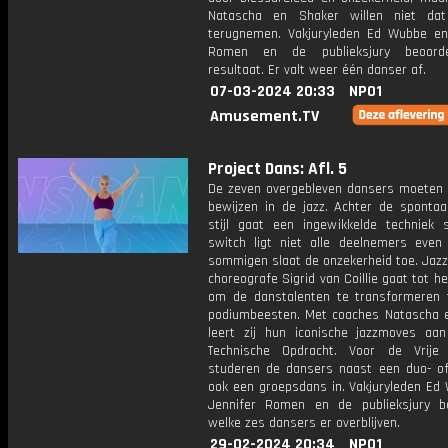
Natascha en Shaker willen niet da
terugnemen. Vakjuryleden Ed Wubbe en
Romen en de publieksjury beoord
resultaat. Er valt weer één danser af.
07-03-2024 20:33
NPO1
Amusement.TV
Project Dans: Afl. 5
De zeven overgebleven dansers moeten 
bewijzen in de jazz. Achter de sponta
stijl gaat een ingewikkelde techniek s
switch ligt niet alle deelnemers even 
sommigen slaat de onzekerheid toe. Jazz
choreografe Sigrid van Coillie gaat tot he
om de danstalenten te transformeren 
podiumbeesten. Met coaches Natascha 
leert zij hun iconische jazzmoves aa
Technische Opdracht. Voor de Vrije
studeren de dansers naast een duo- of
ook een groepsdans in. Vakjuryleden Ed
Jennifer Romen en de publieksjury b
welke zes dansers er overblijven.
29-02-2024 20:34
NPO1