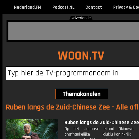
Nederland.FM
Podcast.NL
Contact
Privacy & Co
WOON.TV
Ruben langs de Zuid-Chinese Zee - Alle af
Ruben langs de Zuid-Chinese Zee:
Op het Japanse eiland Okinawa, 
onafhankelijke Riukiu-koninkrijk