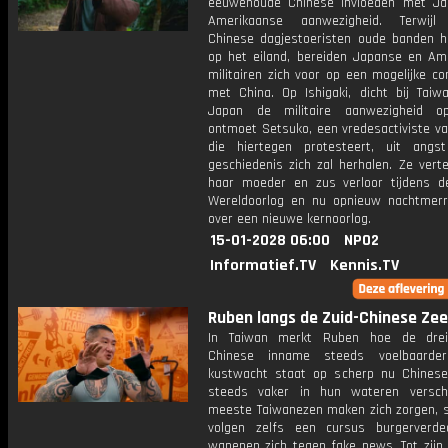
eeuwenoude Chinese invloeden met J
Amerikaanse aanwezigheid. Terwijl 
Chinese dagjestoeristen oude banden h
op het eiland, bereiden Japanse en Am
militairen zich voor op een mogelijke co
met China. Op Ishigaki, dicht bij Taiw
Japan de militaire aanwezigheid o
ontmoet Setsuko, een vredesactiviste va
die hiertegen protesteert, uit ang
geschiedenis zich zal herhalen. Ze vert
haar moeder en zus verloor tijdens 
Wereldoorlog en nu opnieuw nachtmerr
over een nieuwe kernoorlog.
15-01-2028 06:00
NPO2
Informatief.TV
Kennis.TV
Ruben langs de Zuid-Chinese Zee:
In Taiwan merkt Ruben hoe de drei
Chinese inname steeds voelbaarde
kustwacht staat op scherp nu Chines
steeds vaker in hun wateren versch
meeste Taiwanezen maken zich zorgen,
volgen zelfs een cursus burgerverde
wapenen zich tegen fake news. Tot zijn 