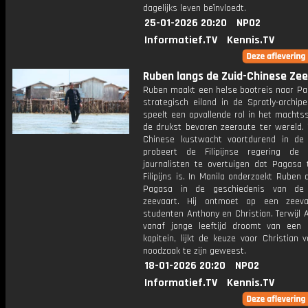
dagelijks leven beïnvloedt.
25-01-2026 20:20
NPO2
Informatief.TV
Kennis.TV
Ruben langs de Zuid-Chinese Zee:
Ruben maakt een helse bootreis naar Pa
strategisch eiland in de Spratly-archip
speelt een opvallende rol in het machts
de drukst bevaren zeeroute ter wereld. 
Chinese kustwacht voortdurend in de 
probeert de Filipijnse regering de
journalisten te overtuigen dat Pagasa 
Filipijns is. In Manila onderzoekt Ruben 
Pagasa in de geschiedenis van de F
zeevaart. Hij ontmoet op een zeeva
studenten Anthony en Christian. Terwijl 
vanaf jonge leeftijd droomt van een 
kapitein, lijkt de keuze voor Christian 
noodzaak te zijn geweest.
18-01-2026 20:20
NPO2
Informatief.TV
Kennis.TV