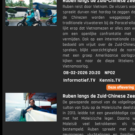
Ruben langs de Zuid-Chinese Zee:
Ruben reist door Vietnam. De vissers wa
spreekt durven niet hardop te zeggen da
de Chinezen worden weggejaagd 
traditionele viswateren bij de Paracel-eil
lijkt erop dat Vietnamezen er alles aan w
om een openlijke confrontatie met 
vermijden. Ook op een internationale co
bedoeld om vrijuit over de Zuid-Chine
spreken, blijkt voorzichtigheid de no
met een groep Amerikaanse oorlogsv
kijken we naar de diepe litteken
Vietnamoorlog.
08-02-2026 20:20
NPO2
Informatief.TV
Kennis.TV
Ruben langs de Zuid-Chinese Zee:
De gewapende aanval van de volgeling
sultan van Sulu op de Maleisische deels
in 2013, leidde tot een gewelddadige co
met het Maleisische leger. Daarna 
Maleisië veel betrokkenen als ter
bestempeld. Ruben spreekt met dad
gevangenen, vluchtelingen en familie