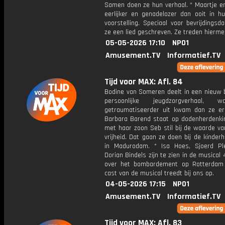
Samen doen ze hun verhaal. * Maartje en
eerlijker en genadelozer dan ooit in h
voorstelling. Speciaal voor bevrijdings
ze een lied geschreven. Ze treden hierme
05-05-2026 17:10
NPO1
Amusement.TV
Informatief.TV
Tijd voor MAX: Afl. 84
Bodine van Someren deelt in een nieuw 
persoonlijke jeugdzorgverhaal,
getraumatiseerder uit kwam dan ze eri
Barbara Barend staat op dodenherdenk
met haar zoon Seb stil bij de waarde va
vrijheid. Dat gaan ze doen bij de kinder
in Madurodam. * Isa Hoes, Sjoerd Ple
Dorian Bindels zijn te zien in de musical 
over het bombardement op Rotterdam
cast van de musical treedt bij ons op.
04-05-2026 17:15
NPO1
Amusement.TV
Informatief.TV
Tijd voor MAX: Afl. 83