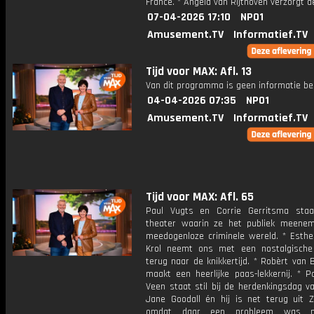
France. * Angela van Rijthoven verzorgt d
07-04-2026 17:10
NPO1
Amusement.TV
Informatief.TV
Tijd voor MAX: Afl. 13
Van dit programma is geen informatie be
04-04-2026 07:35
NPO1
Amusement.TV
Informatief.TV
Tijd voor MAX: Afl. 65
Paul Vugts en Corrie Gerritsma sta
theater waarin ze het publiek meene
meedogenloze criminele wereld. * Esthe
Krol neemt ons met een nostalgische
terug naar de knikkertijd. * Robèrt van
maakt een heerlijke paas-lekkernij. * P
Veen staat stil bij de herdenkingsdag v
Jane Goodall én hij is net terug uit Zu
omdat daar een probleem was m