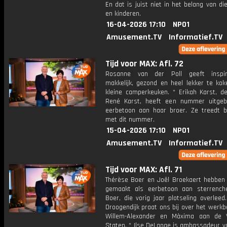
En dat is juist niet in het belang van d
en kinderen.
16-04-2026 17:10
NPO1
Amusement.TV
Informatief.TV
Tijd voor MAX: Afl. 72
Rosanne van der Poll geeft inspi
makkelijk, gezond en heel lekker te kok
kleine camperkeuken. * Erikah Karst, d
René Karst, heeft een nummer uitgeb
eerbetoon aan haar broer. Ze treedt b
met dit nummer.
15-04-2026 17:10
NPO1
Amusement.TV
Informatief.TV
Tijd voor MAX: Afl. 71
Thérèse Boer en Joël Broekaert hebben
gemaakt als eerbetoon aan sterrench
Boer, die vorig jaar plotseling overleed
Droogendijk praat ons bij over het werk
Willem-Alexander en Màxima aan de 
Staten. * Ilse DeLange is ambassadeur v