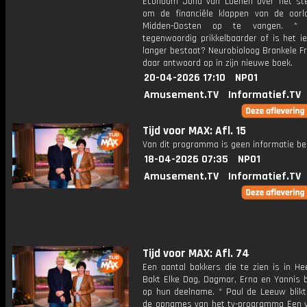
Econoom Jona van Loenen over het st
om de financiële klappen van de oorl
Midden-Oosten op te vangen. * 
tegenwoordig prikkelbaarder of is het i
langer bestaat? Neurobioloog Brankele F
daar antwoord op in zijn nieuwe boek.
20-04-2026 17:10
NPO1
Amusement.TV
Informatief.TV
Tijd voor MAX: Afl. 15
Van dit programma is geen informatie be
18-04-2026 07:35
NPO1
Amusement.TV
Informatief.TV
Tijd voor MAX: Afl. 74
Een aantal bakkers die te zien is in He
Bakt Elke Dag, Dagmar, Erna en Yannis b
op hun deelname. * Paul de Leeuw blikt
de opnames van het tv-programma Een ve