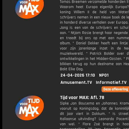
Tomas Breemen verzamelde honderden lif
Waarom heet Europa eigenlijk Europ
koning Willem II de held van Water
schrijvers nemen in een nieuw boek de l
in honderd diverse verhalen over Europa
Jong is een van de schrijvers en schuif
aan. * Ntjam Rosie brengt haar negende 
en treedt bij ons op met een numme
album. * Daniel Dekker heeft een lintje
voor zijn jarenlange inzet in de Ne
muziekwereld. * Patrick Bolder over d
ontwikkelingen in het Midden-Oosten. * P
blikken terug op hun deelname aan Hee
Bakt Elke Dag.
24-04-2026 17:10
NPO1
Amusement.TV
Informatief.TV
Tijd voor MAX: Afl. 78
Sipke Jan Bousema en Johannes Krame
vooruit op Koningsdag, dat de koninklij
dit jaar viert in Dokkum. * Is stree
Italiaanse uitvinding? Leonardo Pacent
van wel. * Flore Zoé brengt in haa