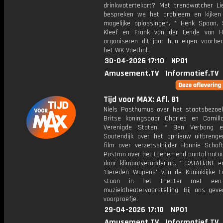
drinkwatertekort? Met trendwatcher L
bespreken we het probleem en kijke
mogelijke oplossingen. * Henk Spaan,
Kleef en Frank van der Lende van H
organiseren dit jaar hun eigen voorber
het WK Voetbal.
30-04-2026 17:10
NPO1
Amusement.TV
Informatief.TV
Tijd voor MAX: Afl. 81
Niels Posthumus over het staatsbezoe
Britse koningspaar Charles en Camil
Verenigde Staten. * Ben Verbong 
Soutendijk over het opnieuw uitbreng
film over verzetsstrijder Hannie Schaft
Postma over het toenemend aantal natu
door klimaatverandering. * CATALIJNE e
'Bereden Wapens' van de Koninklijke 
staan in het theater met een
muziektheatervoorstelling. Bij ons gev
voorproefje.
29-04-2026 17:10
NPO1
Amusement.TV
Informatief.TV