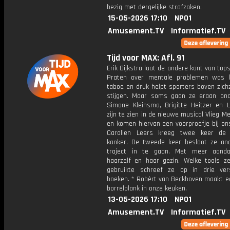
bezig met dergelijke strafzaken.
15-05-2026 17:10
NPO1
Amusement.TV
Informatief.TV
Tijd voor MAX: Afl. 91
Erik Dijkstra laat de andere kant van tops
Praten over mentale problemen was l
taboe en druk helpt sporters boven zichz
stijgen. Maar soms gaan ze eraan ond
Simone Kleinsma, Brigitte Heitzer en L
zijn te zien in de nieuwe musical Vlieg 
en komen hiervan een voorproefje bij on
Carolien Leers kreeg twee keer de 
kanker. De tweede keer besloot ze an
traject in te gaan. Met meer aanda
haarzelf en haar gezin. Welke tools ze
gebruikte schreef ze op in drie vers
boeken. * Robèrt van Beckhoven maakt e
borrelplank in onze keuken.
13-05-2026 17:10
NPO1
Amusement.TV
Informatief.TV