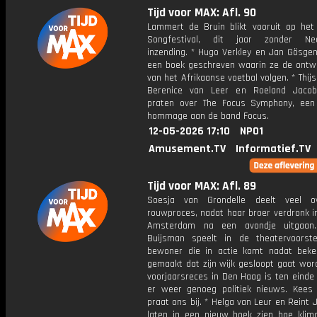
Tijd voor MAX: Afl. 90
Lammert de Bruin blikt vooruit op het 
Songfestival, dit jaar zonder Ned
inzending. * Hugo Verkley en Jan Gösge
een boek geschreven waarin ze de ontwi
van het Afrikaanse voetbal volgen. * Thijs
Berenice van Leer en Roeland Jaco
praten over The Focus Symphony, een
hommage aan de band Focus.
12-05-2026 17:10
NPO1
Amusement.TV
Informatief.TV
Tijd voor MAX: Afl. 89
Soesja van Grondelle deelt veel o
rouwproces, nadat haar broer verdronk in
Amsterdam na een avondje uitgaan
Buijsman speelt in de theatervoorste
bewoner die in actie komt nadat bek
gemaakt dat zijn wijk gesloopt gaat wor
voorjaarsreces in Den Haag is ten einde
er weer genoeg politiek nieuws. Kee
praat ons bij. * Helga van Leur en Reint
laten in een nieuw boek zien hoe klim