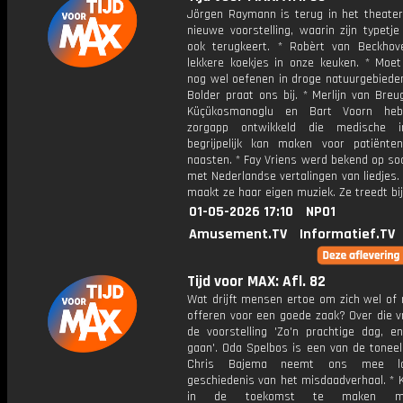
Jörgen Raymann is terug in het theate
nieuwe voorstelling, waarin zijn typetj
ook terugkeert. * Robèrt van Beckho
lekkere koekjes in onze keuken. * Moet
nog wel oefenen in droge natuurgebieden
Bolder praat ons bij. * Merlijn van Breug
Küçükosmanoglu en Bart Voorn he
zorgapp ontwikkeld die medische in
begrijpelijk kan maken voor patiënt
naasten. * Fay Vriens werd bekend op so
met Nederlandse vertalingen van liedjes.
maakt ze haar eigen muziek. Ze treedt bij
01-05-2026 17:10
NPO1
Amusement.TV
Informatief.TV
Tijd voor MAX: Afl. 82
Wat drijft mensen ertoe om zich wel of 
offeren voor een goede zaak? Over die v
de voorstelling 'Zo'n prachtige dag, e
gaan'. Oda Spelbos is een van de toneel
Chris Bajema neemt ons mee l
geschiedenis van het misdaadverhaal. * 
in de toekomst te maken m