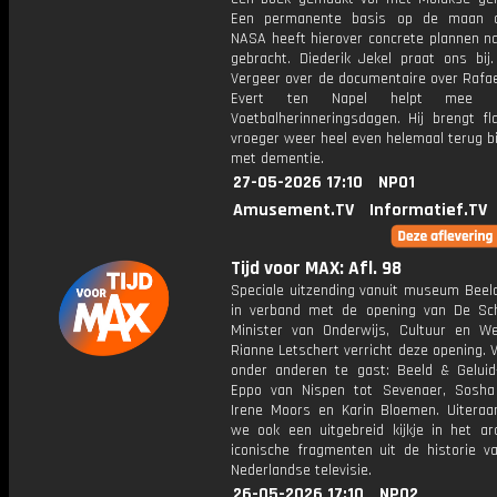
Een permanente basis op de maan o
NASA heeft hierover concrete plannen na
gebracht. Diederik Jekel praat ons bij.
Vergeer over de documentaire over Rafae
Evert ten Napel helpt mee 
Voetbalherinneringsdagen. Hij brengt fl
vroeger weer heel even helemaal terug b
met dementie.
27-05-2026 17:10
NPO1
Amusement.TV
Informatief.TV
Tijd voor MAX: Afl. 98
Speciale uitzending vanuit museum Beeld
in verband met de opening van De Sc
Minister van Onderwijs, Cultuur en W
Rianne Letschert verricht deze opening. V
onder anderen te gast: Beeld & Geluid-
Eppo van Nispen tot Sevenaer, Sosha
Irene Moors en Karin Bloemen. Uitera
we ook een uitgebreid kijkje in het ar
iconische fragmenten uit de historie va
Nederlandse televisie.
26-05-2026 17:10
NPO2