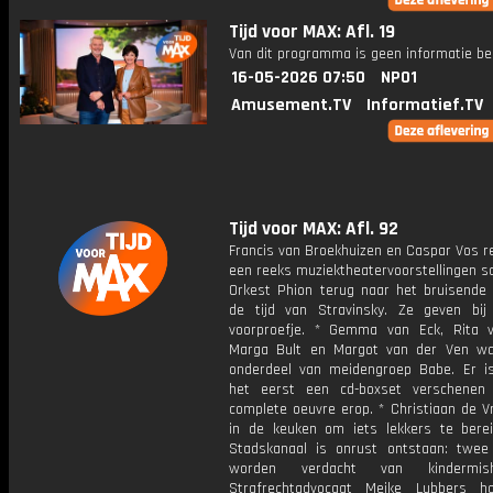
Tijd voor MAX: Afl. 19
Van dit programma is geen informatie be
16-05-2026 07:50
NPO1
Amusement.TV
Informatief.TV
Tijd voor MAX: Afl. 92
Francis van Broekhuizen en Caspar Vos r
een reeks muziektheatervoorstellingen 
Orkest Phion terug naar het bruisende P
de tijd van Stravinsky. Ze geven bi
voorproefje. * Gemma van Eck, Rita 
Marga Bult en Margot van der Ven wa
onderdeel van meidengroep Babe. Er i
het eerst een cd-boxset verschenen
complete oeuvre erop. * Christiaan de V
in de keuken om iets lekkers te berei
Stadskanaal is onrust ontstaan: twe
worden verdacht van kindermisha
Strafrechtadvocaat Meike Lubbers h