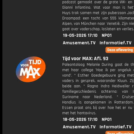
podcast gemaakt over de grote WK- en 
Gianni Infantino. Wat voor man is he
Huys trok samen met zijn puberzoon Jack
Droompad: een tocht van 555 kilomete
Alpen, van München naar Venetië. Zijn n
gaat over vaderschap, loslaten en verlies
19-05-2026 17:10
NPO1
Amusement.TV
Informatief.TV
Tijd voor MAX: Afl. 93
Paleontoloog Melanie During gaat de th
met haar college 'Hoe ik per ongeluk 
vond'. * Esther Goedegebuure ging me
vaders in gesprek, waaronder Kluun. Zij
beide aan. * Ragna Indra Heidweiler r
familiegeschiedenis achterna: van 
Suriname naar Nederland. * Cruise
Hondius is aangekomen in Rotterdam
Essen praat ons bij over hoe het er nu 
met het hantavirus.
18-05-2026 17:10
NPO1
Amusement.TV
Informatief.TV