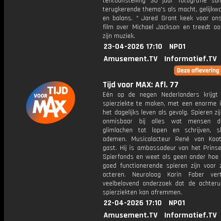
tentoonstelling 30 jaar fotografie s
terugkerende thema's als macht, gelijkw
en balans. * Jared Grant keek voor on
film over Michael Jackson en treedt o
zijn muziek.
23-04-2026 17:10
NPO1
Amusement.TV
Informatief.TV
Tijd voor MAX: Afl. 77
Eén op de negen Nederlanders krijg
spierziekte te maken, met een enorme 
het dagelijks leven als gevolg. Spieren z
onmisbaar bij alles wat mensen d
glimlachen tot lopen en schrijven, s
ademen. Musicalacteur René van Koo
gast. Hij is ambassadeur van het Prinse
Spierfonds en weet als geen ander hoe b
goed functionerende spieren zijn voor 
acteren. Neuroloog Karin Faber ver
veelbelovend onderzoek dat de achterui
spierziekten kan afremmen.
22-04-2026 17:10
NPO1
Amusement.TV
Informatief.TV