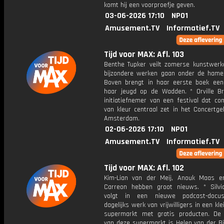
komt hij een voorproefje geven.
03-06-2026 17:10
NPO1
Amusement.TV
Informatief.TV
Tijd voor MAX: Afl. 103
Benthe Tupker veilt zomerse kunstwerk
bijzondere werken gaan onder de hame
Boven brengt in haar eerste boek ee
haar jeugd op de Wadden. * Orville Br
initiatiefnemer van een festival dat co
van kleur centraal zet in het Concertg
Amsterdam.
02-06-2026 17:10
NPO1
Amusement.TV
Informatief.TV
Tijd voor MAX: Afl. 102
Kim-Lian van der Meij, Anouk Maas e
Carreon hebben groot nieuws. * Silv
volgt in een nieuwe podcast-docu
dagelijks werk van vrijwilligers in een kle
supermarkt met gratis producten. De 
van deze supermarkt is Helen van der Bi