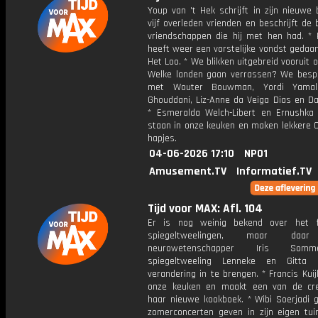
Youp van 't Hek schrijft in zijn nieuwe
vijf overleden vrienden en beschrijft de 
vriendschappen die hij met hen had. *
heeft weer een vorstelijke vondst gedaan
Het Loo. * We blikken uitgebreid vooruit 
Welke landen gaan verrassen? We besp
met Wouter Bouwman, Yordi Yamali
Ghouddani, Liz-Anne da Veiga Dias en Da
* Esmeralda Welch-Libert en Ernushka
staan in onze keuken en maken lekkere 
hapjes.
04-06-2026 17:10
NPO1
Amusement.TV
Informatief.TV
Tijd voor MAX: Afl. 104
Er is nog weinig bekend over het 
spiegeltweelingen, maar daa
neurowetenschapper Iris So
spiegeltweeling Lenneke en Gitta 
verandering in te brengen. * Francis Kuij
onze keuken en maakt een van de cre
haar nieuwe kookboek. * Wibi Soerjadi 
zomerconcerten geven in zijn eigen tuin