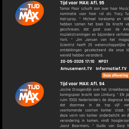
Tijd voor MAX: Afl. 95
Tamar Floor schuift aan over haar Music
nominatie voor haar rol als Tracy Tu
Hairspray. * Michael Varekamp en Wi
hebben samen het boek De Kracht va
geschreven, dat gaat over de Ame
muziekstromingen en bijzondere verhale
York. * Jim Jansen van het maga
Scientist heeft 25 wetenschappelijke 
ontdekkingen geselecteerd die onze k
wereld hebben veranderd.
20-05-2026 17:10
NPO1
Amusement.TV
Informatief.TV
Tijd voor MAX: Afl. 94
Josine Droogendijk over het streekbezoe
koningspaar bracht aan Limburg. * Elk ja
ruim 7000 Nederlanders de diagnose bla
dat daarmee in de top vijf va
voorkomende soorten kanker staat. To
deze vorm van kanker onderbelicht en 
verandering in komen, vindt hoogleraar
Joost Boormans. * Guido van Gorp h