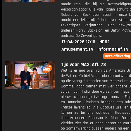
mooie reis, die hij als overweldigen
Reisorganisator Gijs van Hagen schuift 
Robèrt van Beckhoven staat in onze 
maakt een lekkernij. * Het leven stopt 
zeventigste verjaardag. Dat bewijz
anderen Harry Sacksioni en Jetty Mathu
podcast De Zeventigers.
17-04-2026 17:10
NPO2
Amusement.TV
Informatief.TV
Tijd voor MAX: Afl. 73
Wat is er nog over van de American D
de Wit en Michiel Vos proberen antwoord
op die vraag. * Leontien van Moorsel en
Bommel gaan samen met vier andere B
zuiden van India doorkruisen per fiets
nieuw avontuurlijk tv-programma. * Fili
en Janneke Elisabeth brengen een od
Franse levenslied. Als Jacques Brel en 
komen ze bij ons optreden. Regisse
theaterconcert Chanson is Marc Forno.
Vledder ziet dat er door instanties wor
op samenwerking tussen ouders na een s