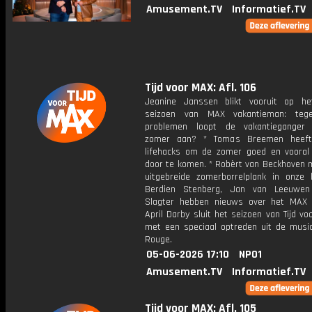
Amusement.TV
Informatief.TV
Tijd voor MAX: Afl. 106
Jeanine Janssen blikt vooruit op h
seizoen van MAX vakantieman: teg
problemen loopt de vakantieganger
zomer aan? * Tomas Breemen heeft
lifehacks om de zomer goed en vooral 
door te komen. * Robèrt van Beckhoven 
uitgebreide zomerborrelplank in onze 
Berdien Stenberg, Jan van Leeuwe
Slagter hebben nieuws over het MAX 
April Darby sluit het seizoen van Tijd v
met een speciaal optreden uit de music
Rouge.
05-06-2026 17:10
NPO1
Amusement.TV
Informatief.TV
Tijd voor MAX: Afl. 105