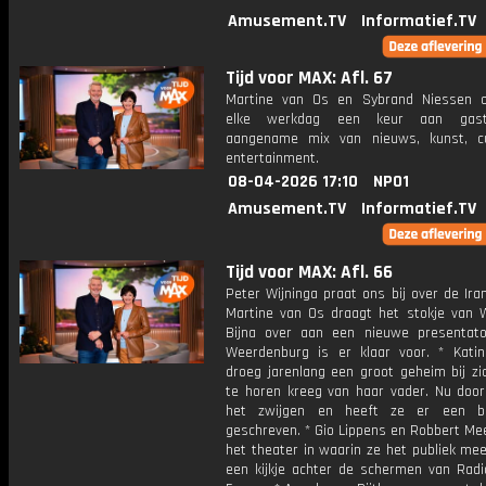
Amusement.TV
Informatief.TV
Tijd voor MAX: Afl. 67
Martine van Os en Sybrand Niessen 
elke werkdag een keur aan gast
aangename mix van nieuws, kunst, c
entertainment.
08-04-2026 17:10
NPO1
Amusement.TV
Informatief.TV
Tijd voor MAX: Afl. 66
Peter Wijninga praat ons bij over de Iran
Martine van Os draagt het stokje van W
Bijna over aan een nieuwe presentator
Weerdenburg is er klaar voor. * Kati
droeg jarenlang een groot geheim bij zi
te horen kreeg van haar vader. Nu door
het zwijgen en heeft ze er een b
geschreven. * Gio Lippens en Robbert Me
het theater in waarin ze het publiek me
een kijkje achter de schermen van Radi