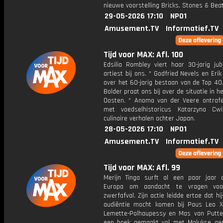
nieuwe voorstelling Bricks, Stones & Beat
29-05-2026 17:10
NPO1
Amusement.TV
Informatief.TV
Tijd voor MAX: Afl. 100
Edsilia Rombley viert haar 30-jarig jub
artiest bij ons. * Godfried Nevels en Eri
over het 60-jarig bestaan van de Top 40.
Bolder praat ons bij over de situatie in h
Oosten. * Anoma van der Veere ontraf
met voedselhistoricus Katarzyna Cw
culinaire verhalen achter Japan.
28-05-2026 17:10
NPO1
Amusement.TV
Informatief.TV
Tijd voor MAX: Afl. 99
Merijn Tinga surft al een paar jaar 
Europa om aandacht te vragen voor
zwerfafval. Zijn actie leidde ertoe dat hij
audiëntie mocht komen bij Paus Leo XI
Lemette-Polhaupessy en Mas van Putt
een boek gemaakt vol met Molukse ger