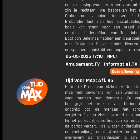
een cruiseship wanneer er een virus uit
zijn je rechten? We bespreken het
Ombudsman Jeanine Janssen. * H
Brabander laat zien hoe biscuitbesl
basis kan staan voor een breed s
creaties. * Jean-Marc van Tol, Joh
Bastiaan Geleijnse hebben een kleurboe
met Fokke en Sukke, omdat kleuren 
ontspannen is juist dit een populaire tren
06-05-2026 17:10
NPO1
Amusement.TV
Informatief.TV
Tijd voor MAX: Afl. 85
Henriëtte Brons van Alzheimer Nederla
mee met bewoners van een woonzor
voor mensen met dementie. Ze ver
belangrijk het maken van herinneri
ondanks dat de mensen het (grot
vergeten. * Jaap Visser schreef een bo
hij het persoonlijke verhaal van zijn oude
de oorlog vertelt. Hoe wisten onderduik
en voetbaljongens uit Amsterdam de 
overleven? Ger Groenhuijzen is een