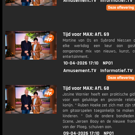
Amusement.TV
Informatief.TV
Tijd voor MAX: Afl. 69
Martine van Os en Sybrand Niessen 
elke werkdag een keur aan gast
aangename mix van nieuws, kunst, c
entertainment.
10-04-2026 17:10
NPO1
Amusement.TV
Informatief.TV
Tijd voor MAX: Afl. 68
Josine Warnier heeft een praktische gid
voor een gelukkige en gezonde relat
konijn. * Ruben Hoeke zet zich met zijn st
om gitaarspelen toegankelijk te maken 
kinderen. * Ook de andere bandlede
Scene, Jeroen Booy en de nieuwe fro
van der Ploeg, schuiven aan.
09-04-2026 17:10
NPO1