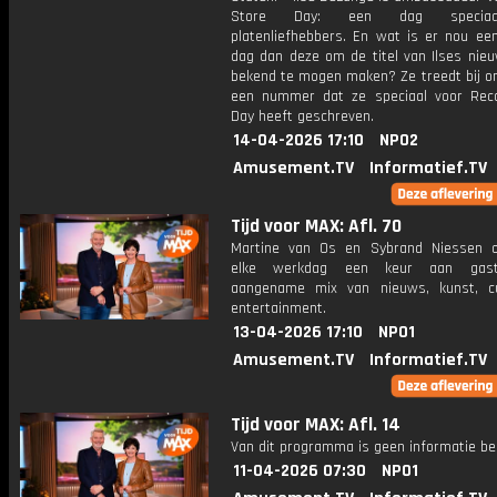
Store Day: een dag speciaa
platenliefhebbers. En wat is er nou ee
dag dan deze om de titel van Ilses nie
bekend te mogen maken? Ze treedt bij o
een nummer dat ze speciaal voor Rec
Day heeft geschreven.
14-04-2026 17:10
NPO2
Amusement.TV
Informatief.TV
Tijd voor MAX: Afl. 70
Martine van Os en Sybrand Niessen 
elke werkdag een keur aan gast
aangename mix van nieuws, kunst, c
entertainment.
13-04-2026 17:10
NPO1
Amusement.TV
Informatief.TV
Tijd voor MAX: Afl. 14
Van dit programma is geen informatie be
11-04-2026 07:30
NPO1