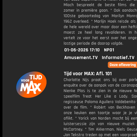
Mioch bespreekt de beste films die
zomer in première gaan. * Ook aandach
100ste geboortedag van Marilyn Monro
1962 overleed. * Marlijn Hoek reisde al
de hele wereld over maar door een hefti
moest ze heel lang revalideren. In 
vertelt ze voor het eerst over het onge
lastige periode die daarop volgde.
01-06-2026 17:10
NPO1
Amusement.TV
Informatief.TV
Tijd voor MAX: Afl. 101
Charlotte Nijs praat ons bij over parl
enquête over de aanpak van de coronapa
Nienke Plas is te zien in de nieuwe N
speelfilm Treat Her Like a Lady. S
regisseuse Paloma Aguilera Valdebenito 
over de film. * Robèrt van Beckhoven
onze keuken een taartje waar je je vi
aflikt. * Yorick van Norden mocht bij e
luistersessie zijn van nieuwe muziek
McCartney. * Tim Akkerman, Niels Geus
Jan Tekstra treden op met een voorproef