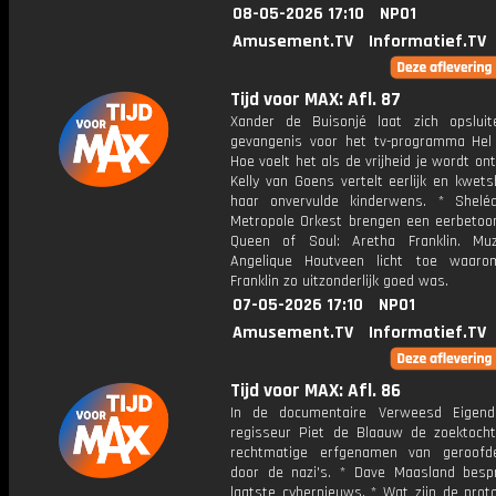
08-05-2026 17:10
NPO1
Amusement.TV
Informatief.TV
Tijd voor MAX: Afl. 87
Xander de Buisonjé laat zich opslui
gevangenis voor het tv-programma Hel 
Hoe voelt het als de vrijheid je wordt o
Kelly van Goens vertelt eerlijk en kwet
haar onvervulde kinderwens. * Shel
Metropole Orkest brengen een eerbetoo
Queen of Soul: Aretha Franklin. Muz
Angelique Houtveen licht toe waaro
Franklin zo uitzonderlijk goed was.
07-05-2026 17:10
NPO1
Amusement.TV
Informatief.TV
Tijd voor MAX: Afl. 86
In de documentaire Verweesd Eigend
regisseur Piet de Blaauw de zoektoch
rechtmatige erfgenamen van geroofd
door de nazi's. * Dave Maasland besp
laatste cybernieuws. * Wat zijn de prot