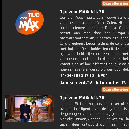
Tijd voor MAX: Afl. 76
Cornald Maas maakt een nieuwe serie p
voor het programma Volle Zalen. Hij bli
op het nieuwe seizoen. * Renske Cohen
neemt ons mee door het Europa 
betovergrootoom en kunstschilder Isaac 
Lard Breebaart begon tijdens de coronacr
met bakken. Deze hobby liep uit de hand
hij twee bakkerijen en een boek me
zuurdesembrood te bakken. * Schelt
vraagt zich af hoe effectief de huidige 
hoeveel levens er gered worden door dok
21-04-2026 17:10
NPO1
Amusement.TV
Informatief.TV
Tijd voor MAX: Afl. 75
Leander Strijker kan ons als imker alles
over de intelligentie van de bij. * Hoe is
de gevangenis te zitten terwijl je onschu
Marieke Damen, Joseph Oubelkas en Li
geven daar antwoord op in een nieu