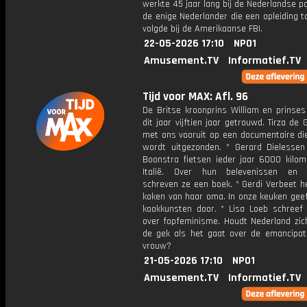
werkte 45 jaar lang bij de Nederlandse pol
de enige Nederlander die een opleiding to
volgde bij de Amerikaanse FBI.
22-05-2026 17:10
NPO1
Amusement.TV
Informatief.TV
Tijd voor MAX: Afl. 96
De Britse kroonprins William en prinses
dit jaar vijftien jaar getrouwd. Tirza de G
met ons vooruit op een documentaire die
wordt uitgezonden. * Gerard Dielesse
Boonstra fietsen ieder jaar 6000 kilom
Italië. Over hun belevenissen en m
schreven ze een boek. * Gerdi Verbeet h
koken van haar oma. In onze keuken geef
kookkunsten door. * Lisa Loeb schreef
over fopfeminisme. Houdt Nederland zich
de gek als het gaat over de emancipat
vrouw?
21-05-2026 17:10
NPO1
Amusement.TV
Informatief.TV