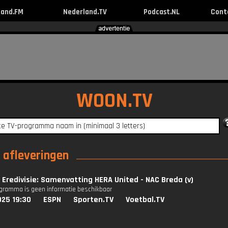
land.FM
Nederland.TV
Podcast.NL
Cont
WOON.TV
e afleveringen
Eredivisie: Samenvatting HERA United - NAC Breda (v)
ogramma is geen informatie beschikbaar
025 19:30
ESPN
Sporten.TV
Voetbal.TV