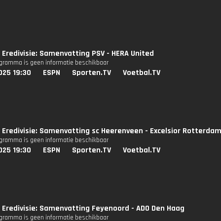
Eredivisie: Samenvatting PSV - HERA United
ogramma is geen informatie beschikbaar
025 19:30
ESPN
Sporten.TV
Voetbal.TV
Eredivisie: Samenvatting sc Heerenveen - Excelsior Rotterdam
ogramma is geen informatie beschikbaar
025 19:30
ESPN
Sporten.TV
Voetbal.TV
 Eredivisie: Samenvatting Feyenoord - ADO Den Haag
ogramma is geen informatie beschikbaar