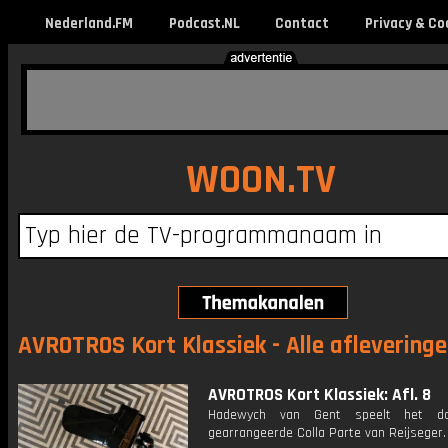
Nederland.FM
Podcast.NL
Contact
Privacy & Co
WOON.TV
AVROTROS Kort Klassiek - Alle aflevering
AVROTROS Kort Klassiek: Afl. 8
Hadewych van Gent speelt het d
gearrangeerde Colla Parte van Reijseger.