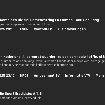
Kampioen Divisie: Samenvatting FC Emmen - ADO Den Haag
ogramma is geen informatie beschikbaar
025 23:15
ESPN
Voetbal.TV
Alle afleveringen
n Nederland: Alles wordt duurder, zo ook een kopje koffie. Al
t duurder, zo ook een kopje koffie. Al komt dit mede door nieuwe wet- en regelg
illennials, de zogenoemde koffiegeneratie, hiermee om?
025 23:10
NPO2
Amusement.TV
Informatief.TV
Mens
io Sport Eredivisie: Afl. 8
attingen van de Eredivisieduels.