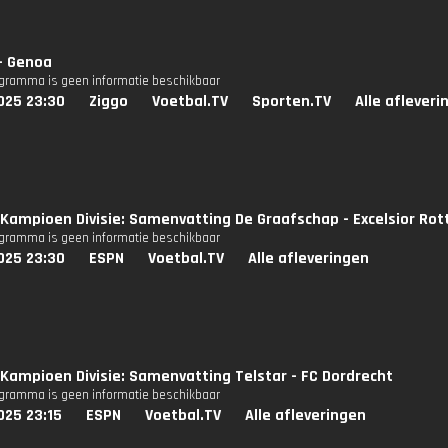
 - Genoa
ogramma is geen informatie beschikbaar
025 23:30
Ziggo
Voetbal.TV
Sporten.TV
Alle afleveri
Kampioen Divisie: Samenvatting De Graafschap - Excelsior Ro
ogramma is geen informatie beschikbaar
025 23:30
ESPN
Voetbal.TV
Alle afleveringen
Kampioen Divisie: Samenvatting Telstar - FC Dordrecht
ogramma is geen informatie beschikbaar
025 23:15
ESPN
Voetbal.TV
Alle afleveringen