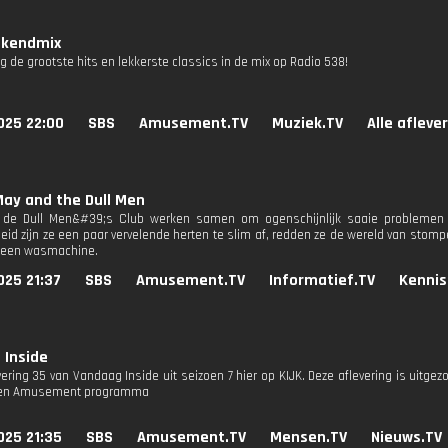
kendmix
g de grootste hits en lekkerste classics in de mix op Radio 538!
025 22:00
SBS
Amusement.TV
Muziek.TV
Alle afleve
ay and the Dull Men
de Dull Men&#39;s Club werken samen om ogenschijnlijk saaie problemen o
kheid zijn ze een paar vervelende herten te slim af, redden ze de wereld van sto
n een wasmachine.
025 21:37
SBS
Amusement.TV
Informatief.TV
Kennis
 Inside
vering 35 van Vandaag Inside uit seizoen 7 hier op KIJK. Deze aflevering is uitge
 een Amusement programma
025 21:35
SBS
Amusement.TV
Mensen.TV
Nieuws.TV