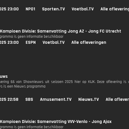
025 23:00
NPO1
Sporten.TV
Voetbal.TV
Alle afleveri
Kampioen Divisie: Samenvatting Jong AZ - Jong FC Utrecht
ogramma is geen informatie beschikbaar
025 23:00
ESPN
Voetbal.TV
Alle afleveringen
euws
evering 66 van Shownieuws uit seizoen 2025 hier op KIJK. Deze aflevering is 
s is een Nieuws programma
025 22:58
SBS
Amusement.TV
Nieuws.TV
Alle afleve
Kampioen Divisie: Samenvatting VVV-Venlo - Jong Ajax
ogramma is geen informatie beschikbaar