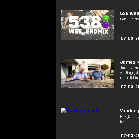
538 Wee
Een uur lan
07-03-2
James M
James en 
vindingrij
maaltijd i
07-03-2
Vandaag
Bekijk afle
Inside is
07-03-2