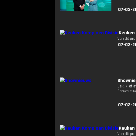
07-03-2
Keuken 
Van dit pr
07-03-2
Showni
Bekijk afl
Shownieuw
07-03-2
Keuken 
Van dit pr