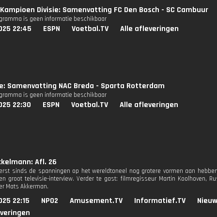
Kampioen Divisie: Samenvatting FC Den Bosch - SC Cambuur
ogramma is geen informatie beschikbaar
025 22:45
ESPN
Voetbal.TV
Alle afleveringen
ie: Samenvatting NAC Breda - Sparta Rotterdam
ogramma is geen informatie beschikbaar
025 22:30
ESPN
Voetbal.TV
Alle afleveringen
kelmann: Afl. 26
erst sinds de spanningen op het wereldtoneel nog grotere vormen aan hebben
en groot televisie-interview. Verder te gast: filmregisseur Martin Koolhoven, 
er Mats Akkerman.
025 22:15
NPO2
Amusement.TV
Informatief.TV
Nieuw
everingen