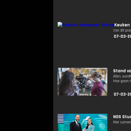
Keuken 
Van dit pr
07-03-2
Stand va
Alles word
Hoe gaan m
07-03-2
NOS Stud
Met samenv