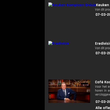
Keuken 
Van dit pr
07-03-2
Eredivis
Van dit pr
07-03-2
Café Koc
Voor het e
horen in e
verslaggev
07-03-2
Alle afl