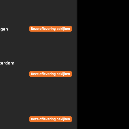
ngen
tterdam