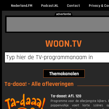
Nederland.FM
Podcast.NL
Contact
Privacy & Co
WOON.TV
Ta-daaa! - Alle afleveringen
Ta-daaa!: Afl. 120
Programma voor de allerjongste kijkers. E
poppenvolkje voert korte scènes 