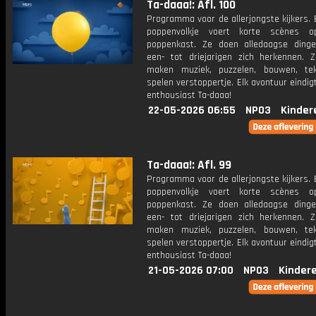
Ta-daaa!: Afl. 100
Programma voor de allerjongste kijkers. E
poppenvolkje voert korte scènes 
poppenkast. Ze doen alledaagse ding
een- tot driejarigen zich herkennen. Z
maken muziek, puzzelen, bouwen, te
spelen verstoppertje. Elk avontuur eindi
enthousiast Ta-daaa!
22-05-2026 06:55
NPO3
Kinder
Ta-daaa!: Afl. 99
Programma voor de allerjongste kijkers. E
poppenvolkje voert korte scènes 
poppenkast. Ze doen alledaagse ding
een- tot driejarigen zich herkennen. Z
maken muziek, puzzelen, bouwen, te
spelen verstoppertje. Elk avontuur eindi
enthousiast Ta-daaa!
21-05-2026 07:00
NPO3
Kinder