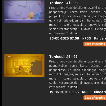
Ta-daaa!: Afl. 98
Programma voor de allerjongste kijkers. E
poppenvolkje voert korte scènes 
poppenkast. Ze doen alledaagse ding
een- tot driejarigen zich herkennen. Z
maken muziek, puzzelen, bouwen, te
spelen verstoppertje. Elk avontuur eindi
enthousiast Ta-daaa!
20-05-2026 07:00
NPO3
Kinder
Ta-daaa!: Afl. 97
Programma voor de allerjongste kijkers. E
poppenvolkje voert korte scènes 
poppenkast. Ze doen alledaagse ding
een- tot driejarigen zich herkennen. Z
maken muziek, puzzelen, bouwen, te
spelen verstoppertje. Elk avontuur eindi
enthousiast Ta-daaa!
19-05-2026 06:55
NPO3
Kinder