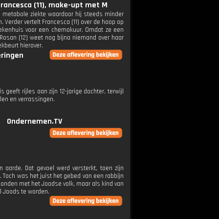
 Francesca (11), make-upt met M
 metabole ziekte waardoor hij steeds minder
n. Verder vertelt Francesca (11) over de hoop op
ziekenhuis voor een chemokuur. Omdat ze een
Rosan (12) weet nog bijna niemand over haar
kbeurt hierover.
eringen
geeft rijles aan zijn 12-jarige dochter, terwijl
uelen en verrassingen.
Ondernemen.TV
aarde. Dat gevoel werd versterkt, toen zijn
. Toch was het juist het gebed van een rabbijn
erbonden met het Joodse volk, maar als kind van
l Joods te worden.