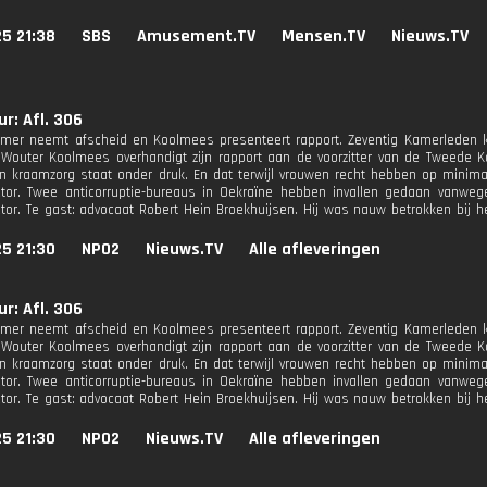
25 21:38
SBS
Amusement.TV
Mensen.TV
Nieuws.TV
r: Afl. 306
mer neemt afscheid en Koolmees presenteert rapport. Zeventig Kamerleden k
Wouter Koolmees overhandigt zijn rapport aan de voorzitter van de Tweede K
n kraamzorg staat onder druk. En dat terwijl vrouwen recht hebben op minima
tor. Twee anticorruptie-bureaus in Oekraïne hebben invallen gedaan vanweg
tor. Te gast: advocaat Robert Hein Broekhuijsen. Hij was nauw betrokken bij h
25 21:30
NPO2
Nieuws.TV
Alle afleveringen
r: Afl. 306
mer neemt afscheid en Koolmees presenteert rapport. Zeventig Kamerleden k
Wouter Koolmees overhandigt zijn rapport aan de voorzitter van de Tweede K
n kraamzorg staat onder druk. En dat terwijl vrouwen recht hebben op minima
tor. Twee anticorruptie-bureaus in Oekraïne hebben invallen gedaan vanweg
tor. Te gast: advocaat Robert Hein Broekhuijsen. Hij was nauw betrokken bij h
25 21:30
NPO2
Nieuws.TV
Alle afleveringen