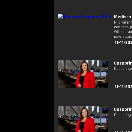
Medisch
Milo wil er
een aios-p
Willeke v
psychiatri
11-11-20
Opsporin
Opsporings
11-11-20
Opsporin
Opsporings