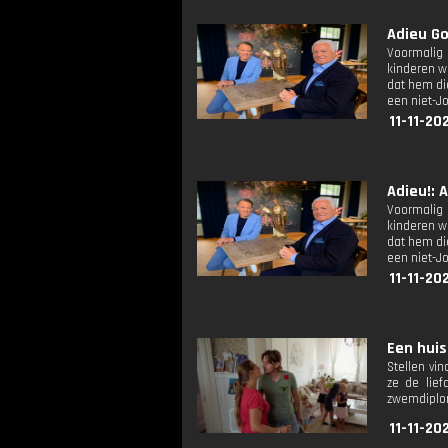
Adieu Go
Voormalig 
kinderen w
dat hem die
een niet-J
11-11-20
Adieu!: A
Voormalig 
kinderen w
dat hem die
een niet-J
11-11-20
Een huis
Stellen vi
ze de lief
zwemdiplom
11-11-20