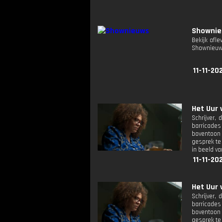
Showni
Bekijk afl
Shownieuw
11-11-20
Het Uur 
Schrijver,
barricades 
boventoon v
gesprek te
in beeld v
11-11-20
Het Uur 
Schrijver,
barricades 
boventoon v
gesprek te