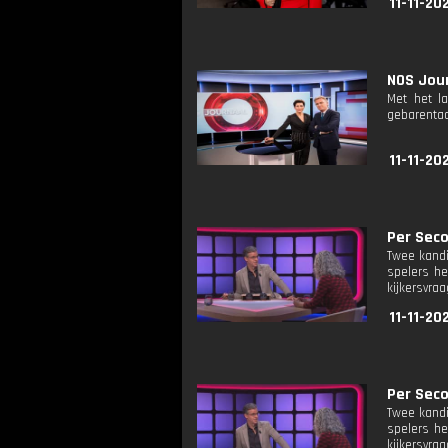
11-11-20
NOS Jour
Met het l
gebarentaa
11-11-20
Per Seco
Twee kandi
spelers he
kijkersvraa
11-11-20
Per Seco
Twee kandi
spelers he
kijkersvraa