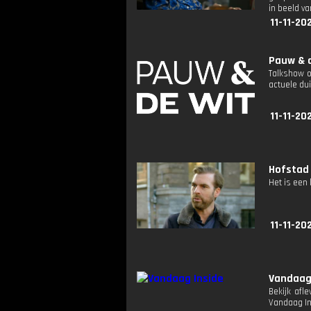
in beeld v
11-11-20
Pauw & d
Talkshow o
actuele dui
11-11-20
Hofstad 
Het is een
11-11-20
Vandaag
Bekijk afl
Vandaag I