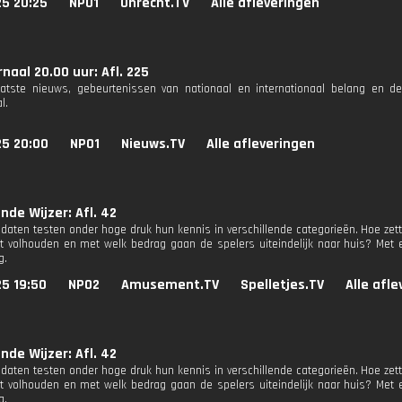
25 20:25
NPO1
Onrecht.TV
Alle afleveringen
naal 20.00 uur: Afl. 225
aatste nieuws, gebeurtenissen van nationaal en internationaal belang en d
l.
25 20:00
NPO1
Nieuws.TV
Alle afleveringen
nde Wijzer: Afl. 42
daten testen onder hoge druk hun kennis in verschillende categorieën. Hoe zette
t volhouden en met welk bedrag gaan de spelers uiteindelijk naar huis? Met 
g.
25 19:50
NPO2
Amusement.TV
Spelletjes.TV
Alle afl
nde Wijzer: Afl. 42
daten testen onder hoge druk hun kennis in verschillende categorieën. Hoe zette
t volhouden en met welk bedrag gaan de spelers uiteindelijk naar huis? Met 
g.