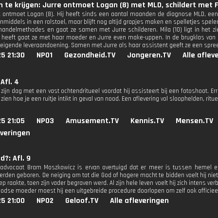
in te krijgen: Jurre ontmoet Logan (8) met MLD, schildert met
k ontmoet Logan (8). Hij heeft sinds een aantal maanden de diagnose MLD, een
t inmiddels in een rolstoel, maar blijft nog altijd grapjes maken en spelletjes spele
andelmethodes en gaat ze samen met Jurre schilderen. Mila (10) ligt in het 
heeft gaat ze met haar moeder en Jurre even make-uppen. In de brugklas van 
eigende leveraandoening. Samen met Jurre als haar assistent geeft ze een spree
25 21:30
NPO1
Gezondheid.TV
Jongeren.TV
Alle aflev
Afl. 4
zijn dag met een vast ochtendritueel voordat hij assisteert bij een fotoshoot. Erris 
 zien hoe je een ruitje intikt in geval van nood. Een aflevering vol sloophelden, rit
25 21:05
NPO3
Amusement.TV
Kennis.TV
Mensen.TV
everingen
d?: Afl. 9
advocaat Bram Moszkowicz is ervan overtuigd dat er meer is tussen hemel en 
erden geboren. De neiging om tot die God of hogere macht te bidden voelt hij niet
p raakte, toen zijn vader begraven werd. Al zijn hele leven voelt hij zich intens v
oodse moeder moest hij een uitgebreide procedure doorlopen om zelf ook officiee
25 21:00
NPO2
Geloof.TV
Alle afleveringen