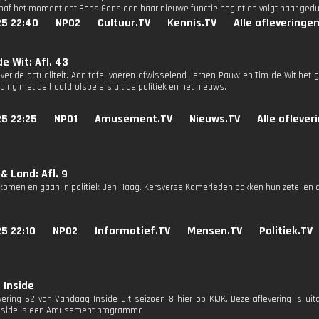
anaf het moment dat Babs Gons aan haar nieuwe functie begint en volgt haar gedu
25 22:40
NPO2
Cultuur.TV
Kennis.TV
Alle afleveringe
e Wit: Afl. 43
ver de actualiteit. Aan tafel voeren afwisselend Jeroen Pauw en Tim de Wit het g
ding met de hoofdrolspelers uit de politiek en het nieuws.
25 22:25
NPO1
Amusement.TV
Nieuws.TV
Alle aflever
& Land: Afl. 9
 komen en gaan in politiek Den Haag. Kersverse Kamerleden pakken hun zetel en d
25 22:10
NPO2
Informatief.TV
Mensen.TV
Politiek.TV
 Inside
evering 62 van Vandaag Inside uit seizoen 8 hier op KIJK. Deze aflevering is ui
nside is een Amusement programma