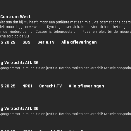
 Centrum West
 niet aan dat hij MS heeft, maar een patiënte met een mislukte cosmetische operat
lek maar krijgt onverwachts Kyra tegenover zich. Kees stort zich na het ongelu
an de kinderafdeling. Casper is teleurgesteld in Rose en pleit bij de nie
sche zorg op de SEH.
25 20:29
SBS
Serie.TV
Alle afleveringen
g Verzocht: Afl. 36
programma i.s.m. politie en justitie. Uw tips maken het verschil! Actuele opspori
25 20:25
NPO1
Onrecht.TV
Alle afleveringen
g Verzocht: Afl. 36
programma i.s.m. politie en justitie. Uw tips maken het verschil! Actuele opspori