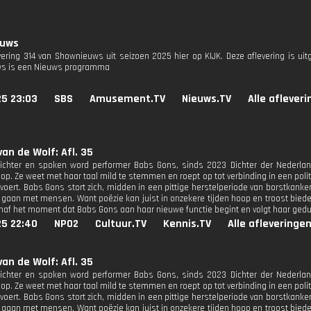
euws
evering 314 van Shownieuws uit seizoen 2025 hier op KIJK. Deze aflevering is ui
s is een Nieuws programma
25 23:03
SBS
Amusement.TV
Nieuws.TV
Alle aflever
van de Wolf: Afl. 35
 dichter en spoken word performer Babs Gons, sinds 2023 Dichter der Nederl
op. Ze weet met haar taal mild te stemmen en roept op tot verbinding in een polit
oert. Babs Gons stort zich, midden in een pittige herstelperiode van borstkanker,
 gaan met mensen. Want poëzie kan juist in onzekere tijden hoop en troost bied
anaf het moment dat Babs Gons aan haar nieuwe functie begint en volgt haar gedu
25 22:40
NPO2
Cultuur.TV
Kennis.TV
Alle afleveringe
van de Wolf: Afl. 35
 dichter en spoken word performer Babs Gons, sinds 2023 Dichter der Nederl
op. Ze weet met haar taal mild te stemmen en roept op tot verbinding in een polit
oert. Babs Gons stort zich, midden in een pittige herstelperiode van borstkanker,
 gaan met mensen. Want poëzie kan juist in onzekere tijden hoop en troost bied