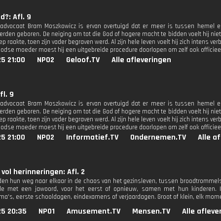
d?: Afl. 9
advocaat Bram Moszkowicz is ervan overtuigd dat er meer is tussen hemel en 
erden geboren. De neiging om tot die God of hogere macht te bidden voelt hij niet
p raakte, toen zijn vader begraven werd. Al zijn hele leven voelt hij zich intens v
oodse moeder moest hij een uitgebreide procedure doorlopen om zelf ook officiee
25 21:00
NPO2
Geloof.TV
Alle afleveringen
fl. 9
advocaat Bram Moszkowicz is ervan overtuigd dat er meer is tussen hemel en 
erden geboren. De neiging om tot die God of hogere macht te bidden voelt hij niet
p raakte, toen zijn vader begraven werd. Al zijn hele leven voelt hij zich intens v
oodse moeder moest hij een uitgebreide procedure doorlopen om zelf ook officiee
25 21:00
NPO2
Informatief.TV
Ondernemen.TV
Alle a
 vol herinneringen: Afl. 2
nden hun weg naar elkaar in de chaos van het gezinsleven, tussen broodtrommels
de met een jawoord, voor het eerst of opnieuw, samen met hun kinderen. In 
a's, eerste schooldagen, eindexamens of verjaardagen. Groot of klein, elk mome
25 20:35
NPO1
Amusement.TV
Mensen.TV
Alle afleve