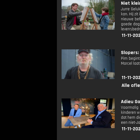
Niet kle
Jurre Gelu
kan. Hij zi
nieuwe beh
goede dag 
levensbedr
11-11-20
Slopers: 
Pim begint 
Marcel laat
11-11-20
Alle afl
Adieu Go
Voormalig 
kinderen w
dat hem die
een niet-J
11-11-20