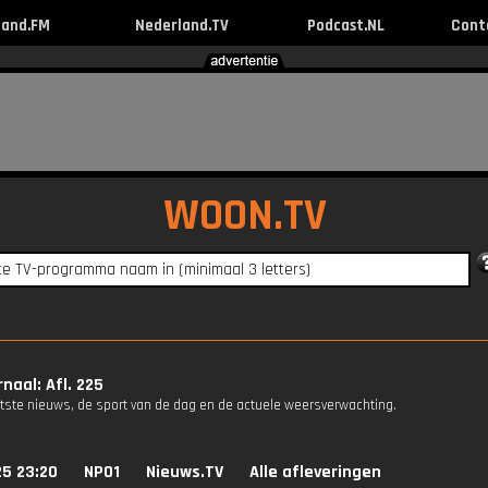
land.FM
Nederland.TV
Podcast.NL
Cont
WOON.TV
naal: Afl. 225
atste nieuws, de sport van de dag en de actuele weersverwachting.
25 23:20
NPO1
Nieuws.TV
Alle afleveringen