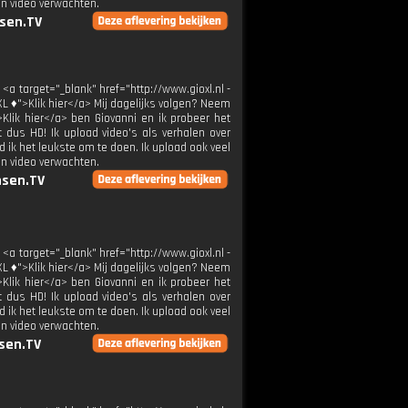
en video verwachten.
sen.TV
 <a target="_blank" href="http://www.gioxl.nl -
XL ♦">Klik hier</a> Mij dagelijks volgen? Neem
>Klik hier</a> ben Giovanni en ik probeer het
t dus HD! Ik upload video's als verhalen over
 ik het leukste om te doen. Ik upload ook veel
en video verwachten.
sen.TV
 <a target="_blank" href="http://www.gioxl.nl -
XL ♦">Klik hier</a> Mij dagelijks volgen? Neem
>Klik hier</a> ben Giovanni en ik probeer het
t dus HD! Ik upload video's als verhalen over
 ik het leukste om te doen. Ik upload ook veel
en video verwachten.
sen.TV