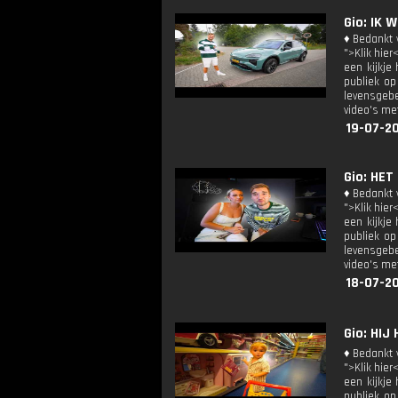
Gio: IK
♦ Bedankt v
">Klik hier
een kijkje
publiek op
levensgebe
video's met
19-07-20
Gio: HET
♦ Bedankt v
">Klik hier
een kijkje
publiek op
levensgebe
video's met
18-07-2
Gio: HI
♦ Bedankt v
">Klik hier
een kijkje
publiek op