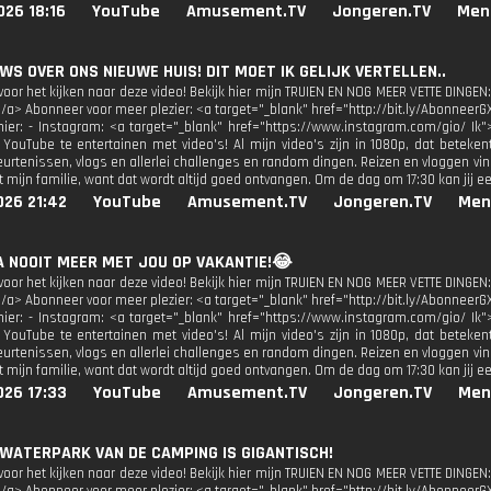
026 18:16
YouTube
Amusement.TV
Jongeren.TV
Men
UWS OVER ONS NIEUWE HUIS! DIT MOET IK GELIJK VERTELLEN..
oor het kijken naar deze video! Bekijk hier mijn TRUIEN EN NOG MEER VETTE DINGEN:
</a> Abonneer voor meer plezier: <a target="_blank" href="http://bit.ly/AbonneerG
 hier: - Instagram: <a target="_blank" href="https://www.instagram.com/gio/ Ik"
 YouTube te entertainen met video's! Al mijn video's zijn in 1080p, dat beteken
urtenissen, vlogs en allerlei challenges en random dingen. Reizen en vloggen vind
 mijn familie, want dat wordt altijd goed ontvangen. Om de dag om 17:30 kan jij e
026 21:42
YouTube
Amusement.TV
Jongeren.TV
Men
GA NOOIT MEER MET JOU OP VAKANTIE!😂
oor het kijken naar deze video! Bekijk hier mijn TRUIEN EN NOG MEER VETTE DINGEN:
</a> Abonneer voor meer plezier: <a target="_blank" href="http://bit.ly/AbonneerG
 hier: - Instagram: <a target="_blank" href="https://www.instagram.com/gio/ Ik"
 YouTube te entertainen met video's! Al mijn video's zijn in 1080p, dat beteken
urtenissen, vlogs en allerlei challenges en random dingen. Reizen en vloggen vind
 mijn familie, want dat wordt altijd goed ontvangen. Om de dag om 17:30 kan jij e
026 17:33
YouTube
Amusement.TV
Jongeren.TV
Men
 WATERPARK VAN DE CAMPING IS GIGANTISCH!
oor het kijken naar deze video! Bekijk hier mijn TRUIEN EN NOG MEER VETTE DINGEN: