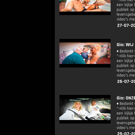
">Klik hier
een kijkje
publiek op
levensgebe
video's met
27-07-2
Gio: WIJ
♦ Bedankt v
">Klik hier
een kijkje
publiek op
levensgebe
video's met
26-07-2
Gio: ONZ
♦ Bedankt v
">Klik hier
een kijkje
publiek op
levensgebe
video's met
25-07-2