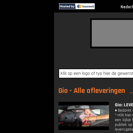
Neder
Gio - Alle afleveringen
Gio: LE
♦ Bedankt v
">Klik hier
een kijkje
publiek op
levensgebe