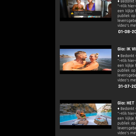
♦ Bedankt v
">Klik hier
een kijkje
publiek op
levensgebe
video's met
01-08-2
Gio: IK 
♦ Bedankt v
">Klik hier
een kijkje
publiek op
levensgebe
video's met
31-07-20
Gio: HET
♦ Bedankt v
">Klik hier
een kijkje
publiek op
levensgebe
video's met