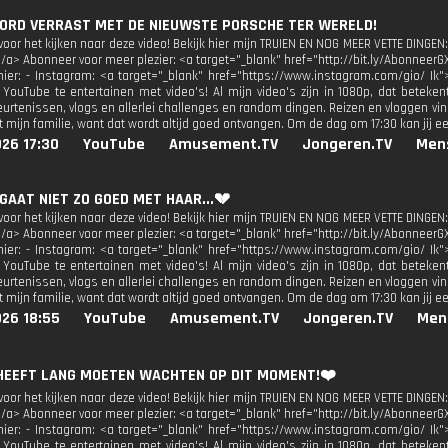
 WORD VERRAST MET DE NIEUWSTE PORSCHE TER WERELD!
oor het kijken naar deze video! Bekijk hier mijn TRUIEN EN NOG MEER VETTE DINGEN:
</a> Abonneer voor meer plezier: <a target="_blank" href="http://bit.ly/AbonneerG
 hier: - Instagram: <a target="_blank" href="https://www.instagram.com/gio/ Ik"
 YouTube te entertainen met video's! Al mijn video's zijn in 1080p, dat beteken
urtenissen, vlogs en allerlei challenges en random dingen. Reizen en vloggen vind
 mijn familie, want dat wordt altijd goed ontvangen. Om de dag om 17:30 kan jij e
26 17:30
YouTube
Amusement.TV
Jongeren.TV
Men
 GAAT NIET ZO GOED MET HAAR...💔
oor het kijken naar deze video! Bekijk hier mijn TRUIEN EN NOG MEER VETTE DINGEN:
</a> Abonneer voor meer plezier: <a target="_blank" href="http://bit.ly/AbonneerG
 hier: - Instagram: <a target="_blank" href="https://www.instagram.com/gio/ Ik"
 YouTube te entertainen met video's! Al mijn video's zijn in 1080p, dat beteken
urtenissen, vlogs en allerlei challenges en random dingen. Reizen en vloggen vind
 mijn familie, want dat wordt altijd goed ontvangen. Om de dag om 17:30 kan jij e
026 18:55
YouTube
Amusement.TV
Jongeren.TV
Men
J HEEFT LANG MOETEN WACHTEN OP DIT MOMENT!❤️
oor het kijken naar deze video! Bekijk hier mijn TRUIEN EN NOG MEER VETTE DINGEN:
</a> Abonneer voor meer plezier: <a target="_blank" href="http://bit.ly/AbonneerG
 hier: - Instagram: <a target="_blank" href="https://www.instagram.com/gio/ Ik"
 YouTube te entertainen met video's! Al mijn video's zijn in 1080p, dat beteken