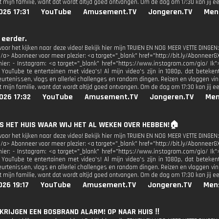
 mijn familie, want dat wordt altijd goed ontvangen. Om de dag om 17:30 kan jij e
026 17:31
YouTube
Amusement.TV
Jongeren.TV
Men
g eerder.
oor het kijken naar deze video! Bekijk hier mijn TRUIEN EN NOG MEER VETTE DINGEN:
</a> Abonneer voor meer plezier: <a target="_blank" href="http://bit.ly/AbonneerG
 hier: - Instagram: <a target="_blank" href="https://www.instagram.com/gio/ Ik"
 YouTube te entertainen met video's! Al mijn video's zijn in 1080p, dat beteken
urtenissen, vlogs en allerlei challenges en random dingen. Reizen en vloggen vind
 mijn familie, want dat wordt altijd goed ontvangen. Om de dag om 17:30 kan jij e
026 17:32
YouTube
Amusement.TV
Jongeren.TV
Men
 IS HET HUIS WAAR WIJ HET AL WEKEN OVER HEBBEN!🏠
oor het kijken naar deze video! Bekijk hier mijn TRUIEN EN NOG MEER VETTE DINGEN:
</a> Abonneer voor meer plezier: <a target="_blank" href="http://bit.ly/AbonneerG
 hier: - Instagram: <a target="_blank" href="https://www.instagram.com/gio/ Ik"
 YouTube te entertainen met video's! Al mijn video's zijn in 1080p, dat beteken
urtenissen, vlogs en allerlei challenges en random dingen. Reizen en vloggen vind
 mijn familie, want dat wordt altijd goed ontvangen. Om de dag om 17:30 kan jij e
26 19:17
YouTube
Amusement.TV
Jongeren.TV
Men
 KRIJGEN EEN BOSBRAND ALARM! OP NAAR HUIS ‼️