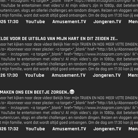
 hier: - Instagram: <a target="_blank" href="https://www.instagram.com/gio/ Ik"
 YouTube te entertainen met video's! Al mijn video's zijn in 1080p, dat beteken
urtenissen, vlogs en allerlei challenges en random dingen. Reizen en vloggen vind
 mijn familie, want dat wordt altijd goed ontvangen. Om de dag om 17:30 kan jij e
026 17:30
YouTube
Amusement.TV
Jongeren.TV
Men
BELDE VOOR DE UITSLAG VAN MIJN HART EN DIT ZEIDEN ZE..
oor het kijken naar deze video! Bekijk hier mijn TRUIEN EN NOG MEER VETTE DINGEN:
</a> Abonneer voor meer plezier: <a target="_blank" href="http://bit.ly/AbonneerG
 hier: - Instagram: <a target="_blank" href="https://www.instagram.com/gio/ Ik"
 YouTube te entertainen met video's! Al mijn video's zijn in 1080p, dat beteken
urtenissen, vlogs en allerlei challenges en random dingen. Reizen en vloggen vind
 mijn familie, want dat wordt altijd goed ontvangen. Om de dag om 17:30 kan jij e
26 17:30
YouTube
Amusement.TV
Jongeren.TV
Men
 MAKEN ONS EEN BEETJE ZORGEN..😨
oor het kijken naar deze video! Bekijk hier mijn TRUIEN EN NOG MEER VETTE DINGEN:
</a> Abonneer voor meer plezier: <a target="_blank" href="http://bit.ly/AbonneerG
 hier: - Instagram: <a target="_blank" href="https://www.instagram.com/gio/ Ik"
 YouTube te entertainen met video's! Al mijn video's zijn in 1080p, dat beteken
urtenissen, vlogs en allerlei challenges en random dingen. Reizen en vloggen vind
 mijn familie, want dat wordt altijd goed ontvangen. Om de dag om 17:30 kan jij e
026 17:32
YouTube
Amusement.TV
Jongeren.TV
Men