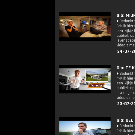
Gio: MIJ
♦ Bedankt v
">Klik hier
een kijkje
publiek op
levensgebe
video's met
24-07-2
Gio: TE 
♦ Bedankt v
">Klik hier
een kijkje
publiek op
levensgebe
video's met
23-07-2
Gio: OEI,
♦ Bedankt v
">Klik hier