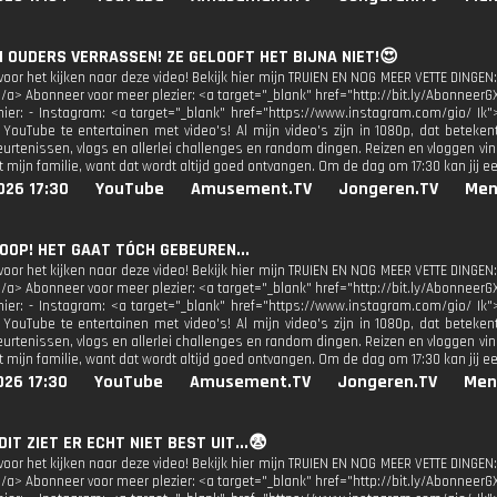
N OUDERS VERRASSEN! ZE GELOOFT HET BIJNA NIET!😍
oor het kijken naar deze video! Bekijk hier mijn TRUIEN EN NOG MEER VETTE DINGEN:
</a> Abonneer voor meer plezier: <a target="_blank" href="http://bit.ly/AbonneerG
 hier: - Instagram: <a target="_blank" href="https://www.instagram.com/gio/ Ik"
 YouTube te entertainen met video's! Al mijn video's zijn in 1080p, dat beteken
urtenissen, vlogs en allerlei challenges en random dingen. Reizen en vloggen vind
 mijn familie, want dat wordt altijd goed ontvangen. Om de dag om 17:30 kan jij e
026 17:30
YouTube
Amusement.TV
Jongeren.TV
Men
KOOP! HET GAAT TÓCH GEBEUREN...
oor het kijken naar deze video! Bekijk hier mijn TRUIEN EN NOG MEER VETTE DINGEN:
</a> Abonneer voor meer plezier: <a target="_blank" href="http://bit.ly/AbonneerG
 hier: - Instagram: <a target="_blank" href="https://www.instagram.com/gio/ Ik"
 YouTube te entertainen met video's! Al mijn video's zijn in 1080p, dat beteken
urtenissen, vlogs en allerlei challenges en random dingen. Reizen en vloggen vind
 mijn familie, want dat wordt altijd goed ontvangen. Om de dag om 17:30 kan jij e
026 17:30
YouTube
Amusement.TV
Jongeren.TV
Men
 DIT ZIET ER ECHT NIET BEST UIT...😨
oor het kijken naar deze video! Bekijk hier mijn TRUIEN EN NOG MEER VETTE DINGEN:
</a> Abonneer voor meer plezier: <a target="_blank" href="http://bit.ly/AbonneerG