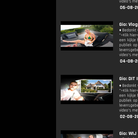
video's met
06-08-2
Gio: Vlo
♦ Bedankt v
">Klik hier
een kijkje
publiek op
levensgebe
video's met
04-08-2
Gio: DIT
♦ Bedankt v
">Klik hier
een kijkje
publiek op
levensgebe
video's met
02-08-20
Gio: WIJ