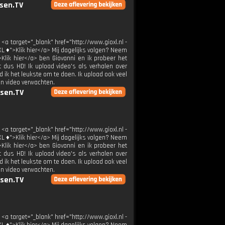
sen.TV
 <a target="_blank" href="http://www.gioxl.nl -
XL ♦">Klik hier</a> Mij dagelijks volgen? Neem
>Klik hier</a> ben Giovanni en ik probeer het
t dus HD! Ik upload video's als verhalen over
 ik het leukste om te doen. Ik upload ook veel
en video verwachten.
sen.TV
 <a target="_blank" href="http://www.gioxl.nl -
XL ♦">Klik hier</a> Mij dagelijks volgen? Neem
>Klik hier</a> ben Giovanni en ik probeer het
t dus HD! Ik upload video's als verhalen over
 ik het leukste om te doen. Ik upload ook veel
en video verwachten.
sen.TV
 <a target="_blank" href="http://www.gioxl.nl -