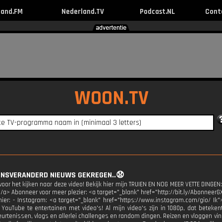
land.FM
Nederland.TV
Podcast.NL
Cont
WOON.TV
VENSVERANDERD NIEUWS GEKREGEN..😧
oor het kijken naar deze video! Bekijk hier mijn TRUIEN EN NOG MEER VETTE DINGEN:
</a> Abonneer voor meer plezier: <a target="_blank" href="http://bit.ly/AbonneerG
 hier: - Instagram: <a target="_blank" href="https://www.instagram.com/gio/ Ik"
 YouTube te entertainen met video's! Al mijn video's zijn in 1080p, dat beteken
urtenissen, vlogs en allerlei challenges en random dingen. Reizen en vloggen vind