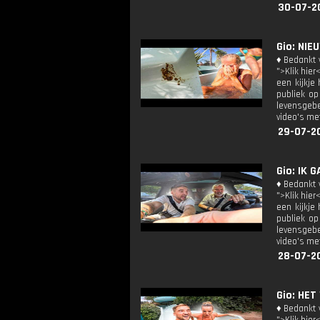
30-07-2
Gio: NIE
♦ Bedankt v
">Klik hier
een kijkje
publiek op
levensgebe
video's met
29-07-2
Gio: IK 
♦ Bedankt v
">Klik hier
een kijkje
publiek op
levensgebe
video's met
28-07-2
Gio: HET
♦ Bedankt v