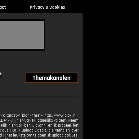
act
Privacy & Cookies
 <a target="_blank" href="http://www.gioxl.nl -
XL ♦">Klik hier</a> Mij dagelijks volgen? Neem
>Klik hier</a> ben Giovanni en ik probeer het
t dus HD! Ik upload video's als verhalen over
 ik het leukste om te doen. Ik upload ook veel