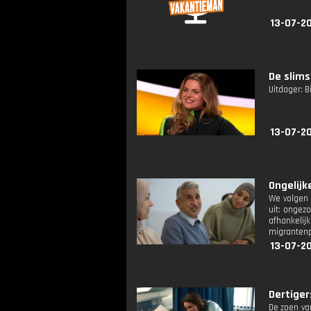
13-07-2
De slims
Uitdager: Bi
13-07-2
Ongelijk
We volgen 
uit: ongez
afhankelij
migrantenp
13-07-2
Dertigers
De zoen va