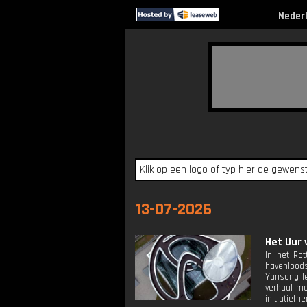
Neder
13-07-2026
Het Uur 
In het Ro
havenloods
Yansong le
verhaal m
initiatief