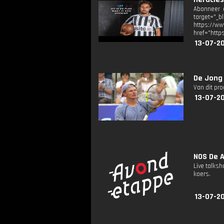
Abonneer o
target="_b
https://
href="http
13-07-2
De Jong 
Van dit pr
13-07-20
NOS De A
Live talks
koers.
13-07-2