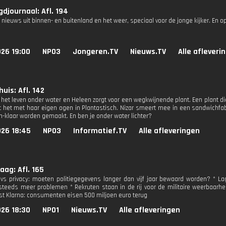
djournaal: Afl. 194
 nieuws uit binnen- en buitenland en het weer, speciaal voor de jonge kijker. En o
026 19:00
NPO3
Jongeren.TV
Nieuws.TV
Alle afleveri
uis: Afl. 142
het leven onder water en Heleen zorgt voor een wegkwijnende plant. Een plant die 
t het met haar eigen ogen in Plantastisch. Nizar smeert mee in een sandwichfa
n-klaar worden gemaakt. En ben je onder water lichter?
026 18:45
NPO3
Informatief.TV
Alle afleveringen
ag: Afl. 165
vs privacy: moeten politiegegevens langer dan vijf jaar bewaard worden? * 
 steeds meer problemen * Rekruten staan in de rij voor de militaire weerbaarh
st Klarna: consumenten eisen 500 miljoen euro terug
026 18:30
NPO1
Nieuws.TV
Alle afleveringen