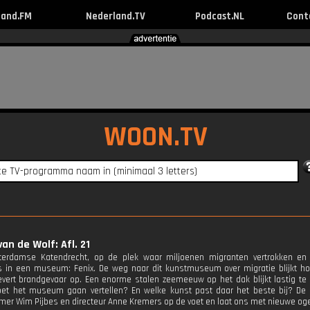
land.FM
Nederland.TV
Podcast.NL
Cont
WOON.TV
van de Wolf: Afl. 21
tterdamse Katendrecht, op de plek waar miljoenen migranten vertrokken en
 in een museum: Fenix. De weg naar dit kunstmuseum over migratie blijkt ho
vert brandgevaar op. Een enorme stalen zeemeeuw op het dak blijkt lastig te 
oet het museum gaan vertellen? En welke kunst past daar het beste bij? De
nemer Wim Pijbes en directeur Anne Kremers op de voet en laat ons met nieuwe o