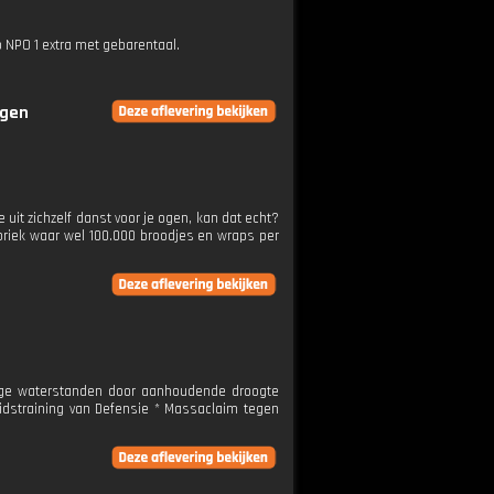
p NPO 1 extra met gebarentaal.
ngen
uit zichzelf danst voor je ogen, kan dat echt?
briek waar wel 100.000 broodjes en wraps per
Lage waterstanden door aanhoudende droogte
eidstraining van Defensie * Massaclaim tegen