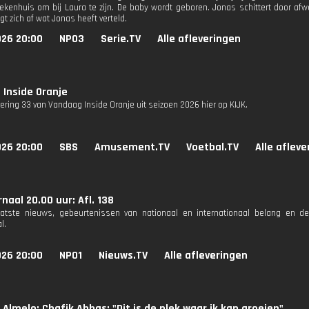
iekenhuis om bij Laura te zijn. De baby wordt geboren. Jonas schittert door afwe
t zich af wat Jonas heeft verteld.
026 20:00
NPO3
Serie.TV
Alle afleveringen
Inside Oranje
vering 33 van Vandaag Inside Oranje uit seizoen 2026 hier op KIJK.
026 20:00
SBS
Amusement.TV
Voetbal.TV
Alle aflev
naal 20.00 uur: Afl. 138
aatste nieuws, gebeurtenissen van nationaal en internationaal belang en d
l.
026 20:00
NPO1
Nieuws.TV
Alle afleveringen
 Almelo: Chafik Abbas: "Dit is de plek waar ik kan groeien"