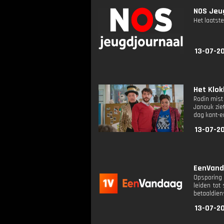
NOS Jeug
Het laatste
13-07-2
Het Klokh
Rodin mist 
Janouk zie
dag kant-e
13-07-2
EenVanda
Opsporing 
leiden tot
betaaldien
13-07-2