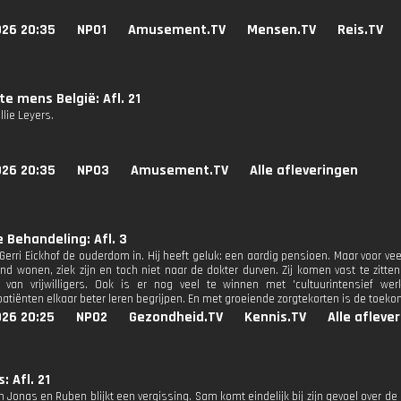
026 20:35
NPO1
Amusement.TV
Mensen.TV
Reis.TV
te mens België: Afl. 21
llie Leyers.
026 20:35
NPO3
Amusement.TV
Alle afleveringen
e Behandeling: Afl. 3
Gerri Eickhof de ouderdom in. Hij heeft geluk: een aardig pensioen. Maar voor vee
ond wonen, ziek zijn en toch niet naar de dokter durven. Zij komen vast te zitte
k van vrijwilligers. Ook is er nog veel te winnen met 'cultuurintensief we
atiënten elkaar beter leren begrijpen. En met groeiende zorgtekorten is de toeko
026 20:25
NPO2
Gezondheid.TV
Kennis.TV
Alle afleve
: Afl. 21
n Jonas en Ruben blijkt een vergissing. Sam komt eindelijk bij zijn gevoel over 