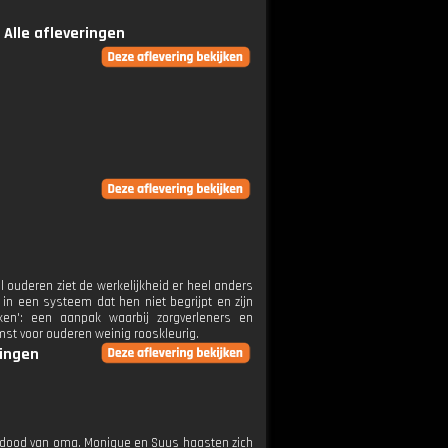
Alle afleveringen
l ouderen ziet de werkelijkheid er heel anders
n in een systeem dat hen niet begrijpt en zijn
rken': een aanpak waarbij zorgverleners en
mst voor ouderen weinig rooskleurig.
ringen
de dood van oma. Monique en Suus haasten zich