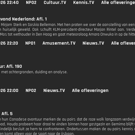
026 22:40
NPO2
Cultuur.TV
Kennis.TV
Alle aflevering
ond Nederland: Afl. 1
jn Mirjam Sterk en Saskia Belleman. Met hen praten we over de aanstelling van ee
 huiselijk geweld. Ook schuift KLM-president-directeur Marjan Rintel aan. Ve
 Mos tot wethouder in Den Haag en gaat meteoroloog Amara Onwuka in op de hitte i
026 22:20
NPO1
Amusement.TV
Nieuws.TV
Alle afleve
r: Afl. 190
 met achtergronden, duiding en analyse.
026 22:00
NPO2
Nieuws.TV
Alle afleveringen
 Afl. 5
 hun Canadese avontuur merken de au pairs dat de roze wolk langzaam verdwijnt
d, Houda probeert haar draai te vinden binnen haar gastgezin en Gemima blijf
eindelijk besluit ze hem te confronteren. Ondertussen maken de au pairs kennis 
en komt alleen voor de sport naar de ijsbaan.