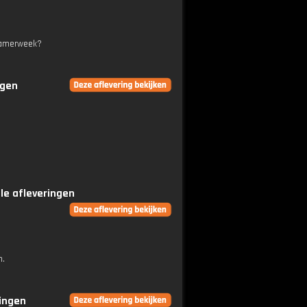
tkamerweek?
ngen
lle afleveringen
n.
ringen