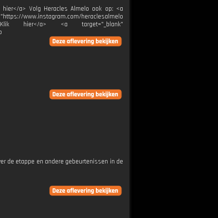
ik hier</a> Volg Heracles Almelo ook op: <a
="https://www.instagram.com/heraclesalmelo
melo">Klik hier</a> <a target="_blank"
p
ver de etappe en andere gebeurtenissen in de