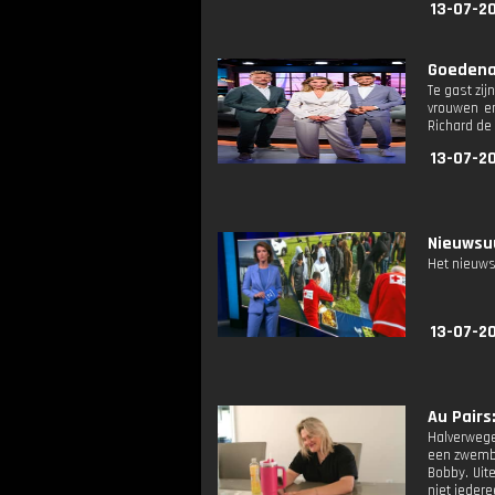
13-07-2
Goedenav
Te gast zi
vrouwen en
Richard de
13-07-2
Nieuwsuu
Het nieuws
13-07-2
Au Pairs:
Halverwege
een zwemba
Bobby. Uit
niet iedere