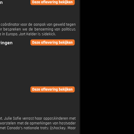
en
n coördinator voor de aanpak van geweld tegen
rder bespreken we de benoeming van politicus
n Europa. Jort Kelder is sidekick.
ringen
. Julie Sofie verrast haar oppaskinderen met
t worstelen met de opmerkingen van hostvader
met Canada's nationale trots: ijshockey. Maar