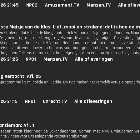
026 21:45
NPO3
Amusement.TV
Mensen.TV
Alle afle
ste Meisje van de Klas: Lief, mooi en stralend; dat is hoe de
en stralend; dat is hoe de klasgenoten zich Verona uit Nijmegen herinneren. Maar 
 Ze groeide op met de strenge regels van de Jehova's getuigen. Op zestienjarig
 Al op haar achttiende verliet Verona Nederland en vanaf dat moment is ze steeds
reisde ze de wereld over en het was voor haar geen probleem om voor een nieuwe
beginnen. Telkens op zoek naar haar eigen geluk en een familie om zich bij thuis 
26 21:25
NPO1
Mensen.TV
Alle afleveringen
g Verzocht: Afl. 25
programma i.s.m. politie en justitie. Uw tips maken het verschil! Actuele opspori
26 21:15
NPO1
Onrecht.TV
Alle afleveringen
ntieman: Afl. 1
iessen staat klaar voor de vakantieganger. Samen met MAX Ombudsman Jea
n te vinden voor uiteenlopende vakantieproblemen.