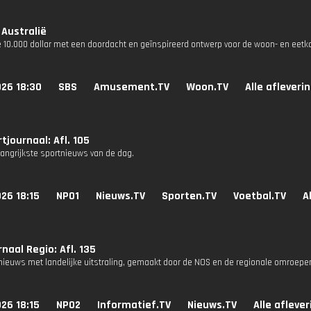
 Australië
e 10.000 dollar met een doordacht en geïnspireerd ontwerp voor de woon- en ee
026 18:30
SBS
Amusement.TV
Woon.TV
Alle afleveri
tjournaal: Afl. 105
langrijkste sportnieuws van de dag.
26 18:15
NPO1
Nieuws.TV
Sporten.TV
Voetbal.TV
A
naal Regio: Afl. 135
nieuws met landelijke uitstraling, gemaakt door de NOS en de regionale omroepe
26 18:15
NPO2
Informatief.TV
Nieuws.TV
Alle afleve