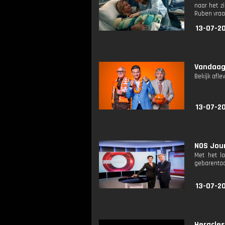
naar het z
Ruben vraag
13-07-2
Vandaag 
Bekijk afle
13-07-2
NOS Jour
Met het l
gebarentaa
13-07-2
Heracles