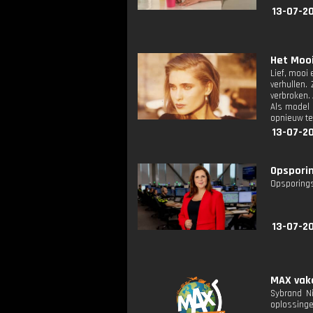
13-07-2
Het Mooi
Lief, mooi 
verhullen.
verbroken.
Als model 
opnieuw te 
13-07-20
Opsporin
Opsporings
13-07-20
MAX vaka
Sybrand N
oplossinge