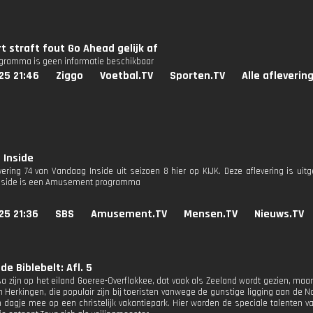
t straft fout Go Ahead gelijk af
ogramma is geen informatie beschikbaar
25 21:46
Ziggo
Voetbal.TV
Sporten.TV
Alle afleverin
 Inside
evering 74 van Vandaag Inside uit seizoen 8 hier op KIJK. Deze aflevering is ui
nside is een Amusement programma
25 21:36
SBS
Amusement.TV
Mensen.TV
Nieuws.TV
de Biblebelt: Afl. 5
sa zijn op het eiland Goeree-Overflakkee, dat vaak als Zeeland wordt gezien, maar
 Herkingen, die populair zijn bij toeristen vanwege de gunstige ligging aan de 
 dagje mee op een christelijk vakantiepark. Hier worden de speciale talenten va