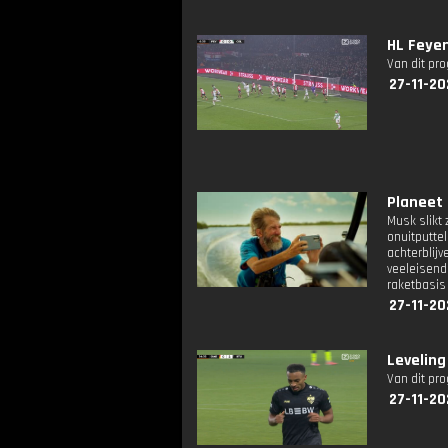
HL Feyen
Van dit pr
27-11-20
Planeet 
Musk slikt
onuitputtel
achterblij
veeleisend
raketbasis
27-11-20
Leveling
Van dit pr
27-11-20