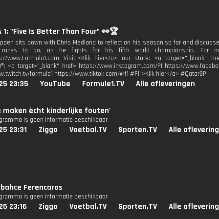
1: "Five Is Better Than Four" 👀🏆
ppen sits down with Chris Medland to reflect on his season so far and discusses
races to go, as he fights for his fifth world championship. For mor
s://www.Formula1.com Visit">Klik hier</a> our store: <a target="_blank" href
1®: <a target="_blank" href="https://www.instagram.com/F1 https://www.facebo
w.twitch.tv/formula1 https://www.tiktok.com/@f1 #F1">Klik hier</a> #QatarGP
25 23:35
YouTube
Formule1.TV
Alle afleveringen
We maken ècht kinderlijke fouten'
ogramma is geen informatie beschikbaar
25 23:31
Ziggo
Voetbal.TV
Sporten.TV
Alle afleverin
rbahce Ferencaros
ogramma is geen informatie beschikbaar
25 23:16
Ziggo
Voetbal.TV
Sporten.TV
Alle afleverin