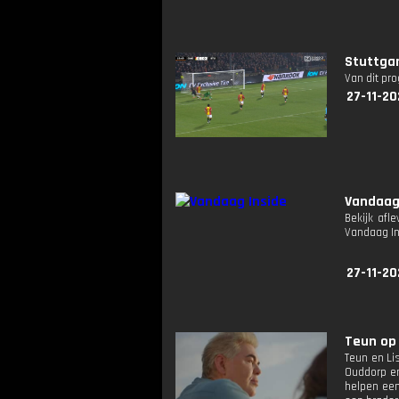
Stuttgar
Van dit pr
27-11-20
Vandaag
Bekijk afl
Vandaag I
27-11-20
Teun op 
Teun en Li
Ouddorp en
helpen een