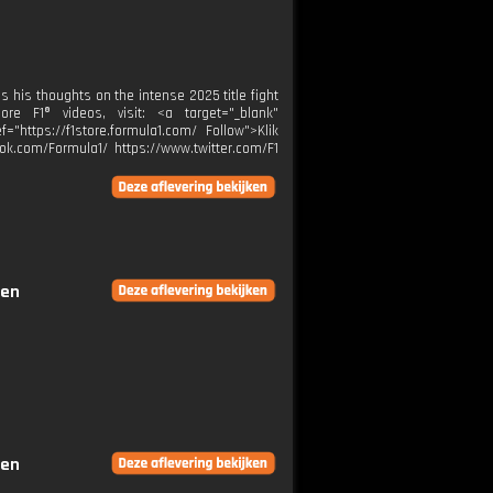
 his thoughts on the intense 2025 title fight
e F1® videos, visit: <a target="_blank"
="https://f1store.formula1.com/ Follow">Klik
ok.com/Formula1/ https://www.twitter.com/F1
gen
gen