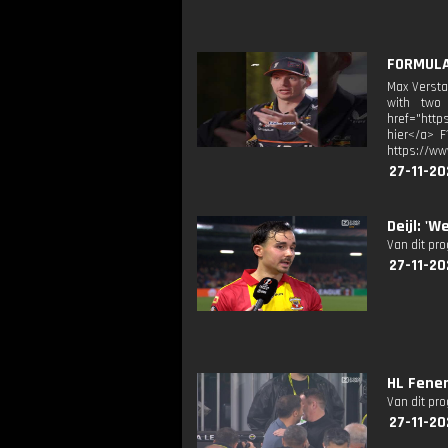
FORMULA 
Max Versta
with two 
href="http
hier</a> F
https://ww
27-11-20
Deijl: '
Van dit pr
27-11-20
HL Fene
Van dit pr
27-11-20