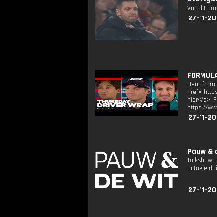
Van dit pr
27-11-20
FORMULA 
Hear from 
href="http
hier</a> F
https://ww
27-11-20
Pauw & d
Talkshow o
actuele dui
27-11-20