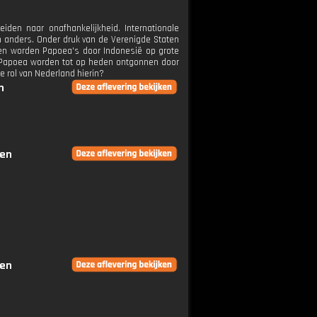
iden naar onafhankelijkheid. Internationale
 anders. Onder druk van de Verenigde Staten
ien worden Papoea's door Indonesië op grote
-Papoea worden tot op heden ontgonnen door
e rol van Nederland hierin?
n
gen
gen