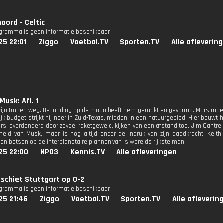
oord - Celtic
ogramma is geen informatie beschikbaar
25 22:01
Ziggo
Voetbal.TV
Sporten.TV
Alle afleverin
Musk: Afl. 1
 zijn tranen weg. De landing op de maan heeft hem geraakt en gevormd. Mars m
ijk budget strijkt hij neer in Zuid-Texas, midden in een natuurgebied. Hier bouwt 
vers, overdonderd door zoveel raketgeweld, kijken van een afstand toe. Jim Cantr
heid van Musk, maar is nog altijd onder de indruk van zijn daadkracht. Kei
 en botsen op de interplanetaire plannen van 's werelds rijkste man.
25 22:00
NPO3
Kennis.TV
Alle afleveringen
 schiet Stuttgart op 0-2
ogramma is geen informatie beschikbaar
25 21:46
Ziggo
Voetbal.TV
Sporten.TV
Alle afleverin