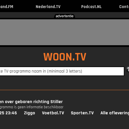
land.FM
Nederland.TV
Podcast.NL
Cont
WOON.TV
n over gebaren richting Stiller
ogramma is geen informatie beschikbaar
25 23:46
Ziggo
Voetbal.TV
Sporten.TV
Alle afleveri