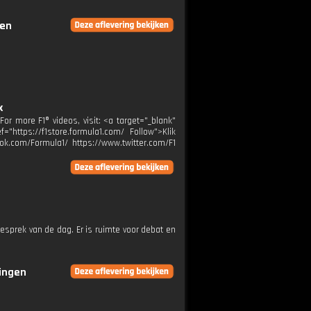
gen
x
For more F1® videos, visit: <a target="_blank"
="https://f1store.formula1.com/ Follow">Klik
ok.com/Formula1/ https://www.twitter.com/F1
esprek van de dag. Er is ruimte voor debat en
ringen