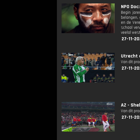
NPO Doc: 
Begin jare
belangen, 
en de Vere
schaal ver
veelal wes
27-11-20
Utrecht 
Van dit pr
27-11-20
AZ - She
Van dit pr
27-11-20