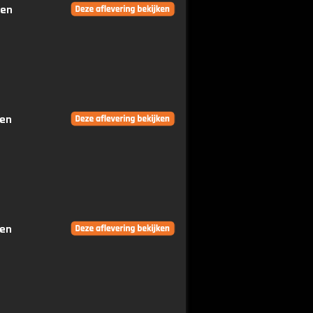
gen
gen
gen