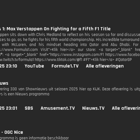
1: Max Verstappen On Fighting for a Fifth F1 Title
ppen sits down with Chris Medland to reflect on his season so far and discusses
ces to go, as he fights for his fifth world championship. His incredible turnarou
e with McLaren, and his mindset heading into Qatar and Abu Dhabi. For m
s://www.Formula1.com Visit">Klik hier</a> our store: <a target="_blank" href
1®: <a target="_blank" href="https://www.instagram.com/F1 https://www.facebo
w.twitch.tv/formula1 https://www.tiktok.com/@f1 #F1">Klik hier</a> #QatarGP
25 23:10
YouTube
Formule1.TV
Alle afleveringen
euws
evering 330 van Shownieuws uit seizoen 2025 hier op KIJK. Deze aflevering is ui
s is een Nieuws programma
25 23:01
SBS
Amusement.TV
Nieuws.TV
Alle aflever
 - OGC Nice
ogramma is geen informatie beschikbaar