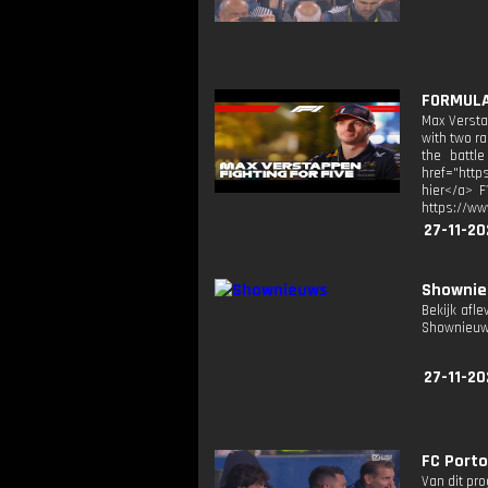
FORMULA 
Max Versta
with two ra
the battl
href="http
hier</a> F
https://ww
27-11-20
Showni
Bekijk afl
Shownieuw
27-11-20
FC Porto
Van dit pr