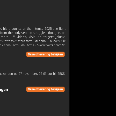
 his thoughts on the intense 2025 title fight
nd from the early season struggles, thoughts on
ore F1® videos, visit: <a target="_blank"
="https://f1store.formula1.com/ Follow">Klik
ok.com/Formula1/ https://www.twitter.com/F1
tgezonden op 27 november, 23:01 uur bij SBS6.
ingen