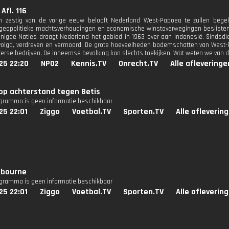
Afl. 116
n zestig van de vorige eeuw belooft Nederland West-Papoea te zullen begele
geopolitieke machtsverhoudingen en economische winstoverwegingen beslisten
nigde Naties draagt Nederland het gebied in 1963 over aan Indonesië. Sindsd
volgd, verdreven en vermoord. De grote hoeveelheden bodemschatten van West
terse bedrijven. De inheemse bevolking kan slechts toekijken. Wat weten we van d
25 22:20
NPO2
Kennis.TV
Onrecht.TV
Alle afleveringe
op achterstand tegen Betis
ogramma is geen informatie beschikbaar
25 22:01
Ziggo
Voetbal.TV
Sporten.TV
Alle afleverin
lbourne
ogramma is geen informatie beschikbaar
25 22:01
Ziggo
Voetbal.TV
Sporten.TV
Alle afleverin