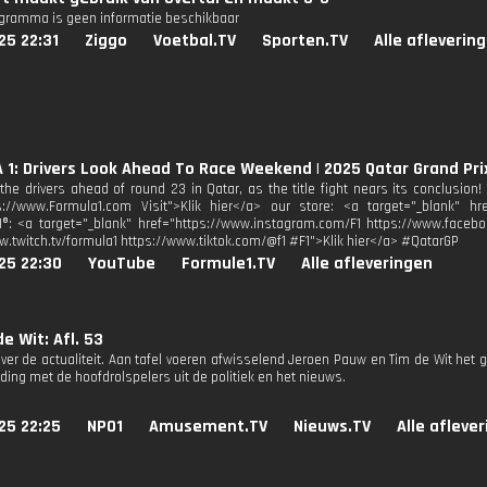
ogramma is geen informatie beschikbaar
25 22:31
Ziggo
Voetbal.TV
Sporten.TV
Alle afleverin
1: Drivers Look Ahead To Race Weekend | 2025 Qatar Grand Pri
the drivers ahead of round 23 in Qatar, as the title fight nears its conclusion! 
s://www.Formula1.com Visit">Klik hier</a> our store: <a target="_blank" href
1®: <a target="_blank" href="https://www.instagram.com/F1 https://www.facebo
w.twitch.tv/formula1 https://www.tiktok.com/@f1 #F1">Klik hier</a> #QatarGP
25 22:30
YouTube
Formule1.TV
Alle afleveringen
e Wit: Afl. 53
ver de actualiteit. Aan tafel voeren afwisselend Jeroen Pauw en Tim de Wit het g
ding met de hoofdrolspelers uit de politiek en het nieuws.
25 22:25
NPO1
Amusement.TV
Nieuws.TV
Alle afleve