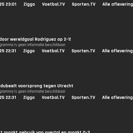
25 23:01
Ziggo
Voetbal.TV
Sporten.TV
Alle afleverin
door wereldgoal Rodriguez op 2-1!
ogramma is geen informatie beschikbaar
25 22:31
Ziggo
Voetbal.TV
Sporten.TV
Alle afleverin
rdubeelt voorsprong tegen Utrecht
ogramma is geen informatie beschikbaar
25 22:31
Ziggo
Voetbal.TV
Sporten.TV
Alle afleverin
t maakt gebruik van overtal en maakt 0-3