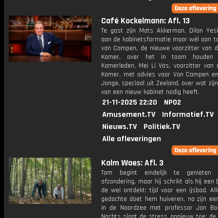
Café Kockelmann: Afl. 13
Te gast zijn Mats Akkerman, Dilan Yesil
aan de kabinetsformatie maar wél aan ta
van Campen, de nieuwe voorzitter van 
Kamer, over het in toom houden
Kamerleden, Mei Li Vos, voorzitter van 
Kamer, met advies voor Van Campen e
Jonge, speciaal uit Zeeland, over wat zijn
van een nieuw kabinet nodig heeft.
21-11-2025 22:20
NPO2
Amusement.TV
Informatief.TV
Nieuws.TV
Politiek.TV
Alle afleveringen
Kalm Waes: Afl. 3
Tom begint eindelijk te genieten 
afzondering, maar hij schrikt als hij een 
de wei ontdekt: tijd voor een ijsbad. Al
gedachte doet hem huiveren, na zijn eer
in de Noordzee met professor Jan Bou
Nachts slaat de stress opnieuw toe: de