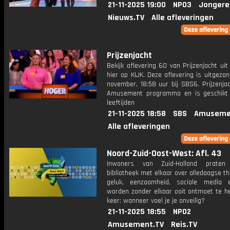
21-11-2025 19:00
NPO3
Jongere
Nieuws.TV
Alle afleveringen
Prijzenjacht
Bekijk aflevering 60 van Prijzenjacht uit
hier op KIJK. Deze aflevering is uitgezo
november, 18:58 uur bij SBS6. Prijzenja
Amusement programma en is geschikt 
leeftijden
21-11-2025 18:58
SBS
Amuseme
Alle afleveringen
Noord-Zuid-Oost-West: Afl. 43
Inwoners van Zuid-Holland prate
bibliotheek met elkaar over alledaagse t
geluk, eenzaamheid, sociale media 
worden zonder elkaar ooit ontmoet te he
keer: wanneer voel je je onveilig?
21-11-2025 18:55
NPO2
Amusement.TV
Reis.TV