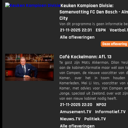
Keuken Kampioen Divisie:
Samenvatting FC Den Bosch - Al
City
Van dit programma is geen informatie be
21-11-2025 22:31
ESPN
Voetbal.
Alle afleveringen
Café Kockelmann: Afl. 13
Te gast zijn Mats Akkerman, Dilan Yesil
aan de kabinetsformatie maar wél aan ta
van Campen, de nieuwe voorzitter van 
Kamer, over het in toom houden
Kamerleden, Mei Li Vos, voorzitter van 
Kamer, met advies voor Van Campen e
Jonge, speciaal uit Zeeland, over wat zijn
van een nieuw kabinet nodig heeft.
21-11-2025 22:20
NPO2
Amusement.TV
Informatief.TV
Nieuws.TV
Politiek.TV
Alle afleveringen