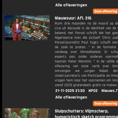
Alle afleveringen
Nieuwsuur: Afl. 316
Ruim drie maanden na de moord op de 
Lisa uit Abcoude is de identiteit van de
bekend. Het Parool schrijft dat het ga
Nigeriaanse man die zichzelf 'Chris Jud
Parool-journalist Paul Vugts schuift aa
de zaak te praten. * In de formatie
vandaag over klimaatbeleid. Er sch
experts aan, onder anderen voormal
topman Peter Wennink. * In de vijfde e
aflevering van onze serie over kin
ontvangen we Jurgen Nobel, demi
staatssecretaris van Participatie en Inte
vragen hem naar het voornemen om kin
vanaf 2029 grotendeels gratis te maken.
21-11-2025 21:30
NPO2
Nieuws.
Alle afleveringen
Sluipschutters: Vlijmscherp,
humoristisch sketch programm