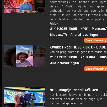
onafscheidelijk en hebben iets bijz
vieren. * Matijn Nijhuis kan geen 
onthouden en vertelt ons over zijn b
brein. * Douwe Bob deelt zijn passie voo
Fons Hendriks ontrafelt de koopgekte 
Friday.
21-11-2025 19:05
NPO1
Mensen.
Nieuws.TV
Alle afleveringen
Kwebbelkop: HUGE RISK OF DIABE
Van dit programma is geen informatie be
21-11-2025 19:00
YouTube
Gam
Alle afleveringen
NOS Jeugdjournaal: Afl. 325
Het laatste nieuws uit binnen- en buit
het weer, speciaal voor de jonge kijker.
1 extra met gebarentaal.