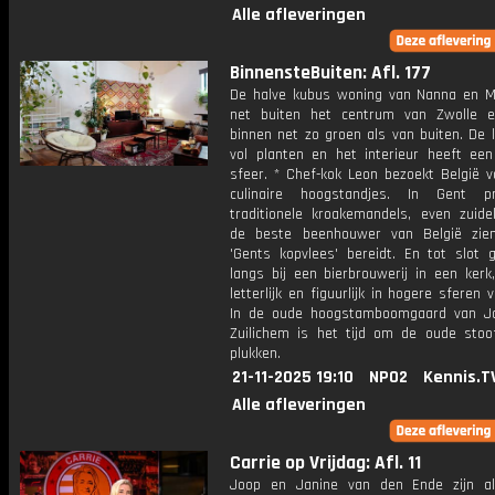
Alle afleveringen
BinnensteBuiten: Afl. 177
De halve kubus woning van Nanna en Mar
net buiten het centrum van Zwolle 
binnen net zo groen als van buiten. De 
vol planten en het interieur heeft een
sfeer. * Chef-kok Leon bezoekt België v
culinaire hoogstandjes. In Gent pr
traditionele kroakemandels, even zuidel
de beste beenhouwer van België zie
'Gents kopvlees' bereidt. En tot slot 
langs bij een bierbrouwerij in een kerk
letterlijk en figuurlijk in hogere sferen v
In de oude hoogstamboomgaard van J
Zuilichem is het tijd om de oude stoo
plukken.
21-11-2025 19:10
NPO2
Kennis.T
Alle afleveringen
Carrie op Vrijdag: Afl. 11
Joop en Janine van den Ende zijn a