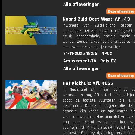
Alle afleveringen
Noord-Zuid-Oost-West: Afl. 43
Inwoners van Zuid-Holland prate
bibliotheek met elkaar over alledaagse t
geluk, eenzaamheid, sociale media 
worden zonder elkaar ooit ontmoet te he
keer: wanneer voel je je onveilig?
21-11-2025 18:55
NPO2
Amusement.TV
Reis.TV
Alle afleveringen
Het Klokhuis: Afl. 4865
In Nederland zijn meer dan 50 vuu
waarvan er nog 30 actief licht schijne
staat de laatste vuurtoren die je 
beklimmen. Rense is degene die de 
beheert. Zijn vader en opa waren hi
vuurtorenwachter. Hoe ging dat vroeger
nog een eiland was? En hoe wer
vuurtorenlicht? Manon zoekt het uit. Donn
z'n bestie Chelsey blijven logeren, maar h