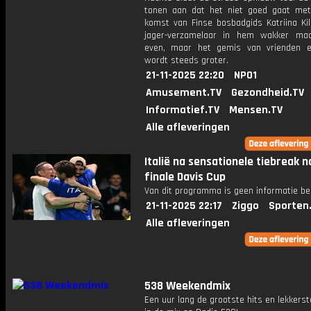
tonen aan dat het niet goed gaat me
komst van Finse bosbadgids Katriina Kil
jager-verzamelaar in hem wakker maa
even, maar het gemis van vrienden e
wordt steeds groter.
21-11-2025 22:20
NPO1
Amusement.TV
Gezondheid.TV
Informatief.TV
Mensen.TV
Alle afleveringen
Italië na sensationele tiebreak n
finale Davis Cup
Van dit programma is geen informatie be
21-11-2025 22:17
Ziggo
Sporten
Alle afleveringen
538 Weekendmix
Een uur lang de grootste hits en lekkerst