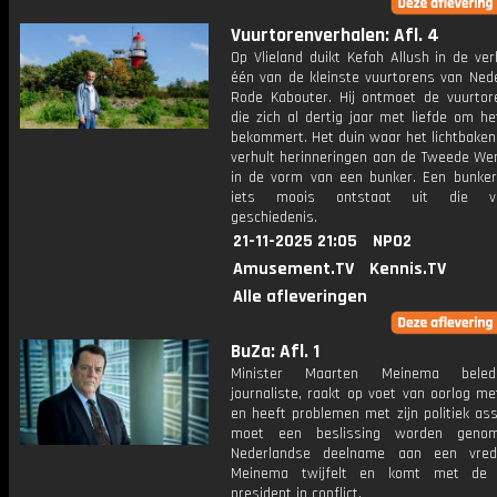
Vuurtorenverhalen: Afl. 4
Op Vlieland duikt Kefah Allush in de ve
één van de kleinste vuurtorens van Nede
Rode Kabouter. Hij ontmoet de vuurtor
die zich al dertig jaar met liefde om h
bekommert. Het duin waar het lichtbaken
verhult herinneringen aan de Tweede Wer
in de vorm van een bunker. Een bunke
iets moois ontstaat uit die ver
geschiedenis.
21-11-2025 21:05
NPO2
Amusement.TV
Kennis.TV
Alle afleveringen
BuZa: Afl. 1
Minister Maarten Meinema beled
journaliste, raakt op voet van oorlog m
en heeft problemen met zijn politiek ass
moet een beslissing worden geno
Nederlandse deelname aan een vrede
Meinema twijfelt en komt met de m
president in conflict.