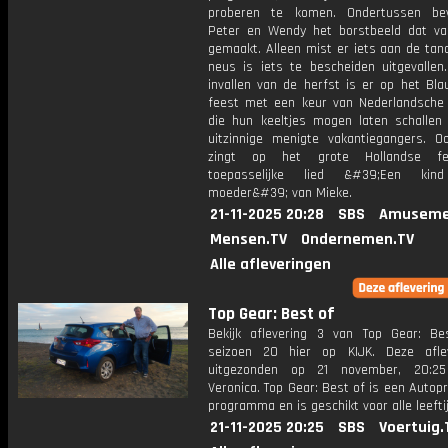
proberen te komen. Ondertussen be
Peter en Wendy het borstbeeld dat v
gemaakt. Alleen mist er iets aan de tan
neus is iets te bescheiden uitgevallen
invallen van de herfst is er op het Bl
feest met een keur van Nederlandsche 
die hun keeltjes mogen laten schallen
uitzinnige menigte vakantiegangers. 
zingt op het grote Hollandse f
toepasselijke lied &#39;Een kin
moeder&#39; van Mieke.
21-11-2025 20:28
SBS
Amuseme
Mensen.TV
Ondernemen.TV
Alle afleveringen
Top Gear: Best of
Bekijk aflevering 3 van Top Gear: Be
seizoen 20 hier op KIJK. Deze afle
uitgezonden op 21 november, 20:25
Veronica. Top Gear: Best of is een Auto
programma en is geschikt voor alle leefti
21-11-2025 20:25
SBS
Voertuig.