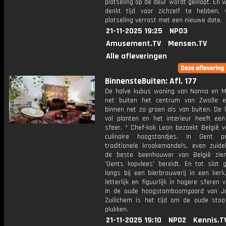
plotseling op de deur wordt geklopt. En 
denkt tijd voor zichzelf te hebben,
plotseling verrast met een nieuwe date.
21-11-2025 19:25
NPO3
Amusement.TV
Mensen.TV
Alle afleveringen
BinnensteBuiten: Afl. 177
De halve kubus woning van Nanna en Mar
net buiten het centrum van Zwolle 
binnen net zo groen als van buiten. De 
vol planten en het interieur heeft een
sfeer. * Chef-kok Leon bezoekt België v
culinaire hoogstandjes. In Gent pr
traditionele kroakemandels, even zuidel
de beste beenhouwer van België zie
'Gents kopvlees' bereidt. En tot slot 
langs bij een bierbrouwerij in een kerk
letterlijk en figuurlijk in hogere sferen v
In de oude hoogstamboomgaard van J
Zuilichem is het tijd om de oude stoo
plukken.
21-11-2025 19:10
NPO2
Kennis.T