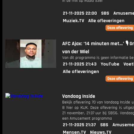
in de mix op Radio 538!
21-11-2025 22:00
SBS
Amuseme
Muziek.TV
Alle afleveringen
AFC Ajax: ‘14 minuten met…’ 🎙️ G
van der Wiel
Van dit programma is geen informatie be
21-11-2025 21:43
YouTube
Voet
Alle afleveringen
Vandaag Inside
Bekijk aflevering 70 van Vandaag Inside u
8 hier op KIJK. Deze aflevering is uitg
21 november, 21:37 uur bij SBS6. Vandaag
een Amusement programma
21-11-2025 21:37
SBS
Amuseme
Mensen.TV
Nieuws.TV