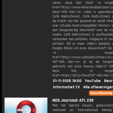
Liever dood dan Slaaf <a target=
href="https://www.lieverdooddanslaaf
Deze">Klik hier</a> video is geproduc
Café Weltschmerz. Café Weltschmerz g
de kracht van het gesprek en zendt inte
over actuele maatschappelijke thema's. 
een hoogwaardig alternatief voor de m
media. Café Weltschmerz is onafhankelij
verbonden aan politieke, religieuze of c
partijen. Wil je meer video's bekijken
hoogte blijven via onze nieuwsbrief? Ga
<a target="_bl
href="https://www.cafeweltschmerz.nl/v
Wil">Klik hier</a> je op de hoogt
gebracht van onze nieuwe video's? Kl
deze link: <a target="_
href="https://bit.ly/3XweTO0">Klik hier</
21-11-2025 18:00
YouTube
Beur
Informatief.TV
Alle afleveringe
NOS Journaal: Afl. 235
Met het laatste nieuws, gebeurteni
nationaal en internationaal bela