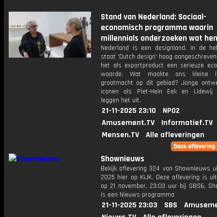
Stand van Nederland: Sociaal-
economisch programma waarin
millennials onderzoeken wat hen 
Nederland is een designland. In de he
staat 'Dutch design' hoog aangeschreven
het als exportproduct een serieuze ec
waarde. Wat maakte ons kleine 
grootmacht op dit gebied? Jonge ontw
iconen als Piet-Hein Eek en Lidewij 
leggen het uit.
21-11-2025 23:10
NPO2
Amusement.TV
Informatief.TV
Mensen.TV
Alle afleveringen
Shownieuws
Bekijk aflevering 324 van Shownieuws ui
2025 hier op KIJK. Deze aflevering is u
op 21 november, 23:03 uur bij SBS6. S
is een Nieuws programma
21-11-2025 23:03
SBS
Amuseme