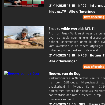
21-11-2025 18:15
NPO2
Informat
Nieuws.TV
Alle afleveringen
Freeks wilde wereld: Afl. 11
Prof. dr. Freek Vonk reist weer de gehe
over op zoek naar unieke diersoort
habitat. Ondertussen geeft hij tips ov
kunt overleven in de meest afgelegen,
onherbergzame plekken op de wereld.
21-11-2025 18:10
NPO3
Natuur.T
Alle afleveringen
Nieuws van de Dag
Verkeersboetes in Nederland veel te hoo
nu ook CJIB-baas. Migratiepact zo
onzekerheid in Tweede Kamer. &#39;
botten meer waard dan goud.&#39; Mam
confrontatie aan met president Trump. Fl
opnieuw een trend.
21-11-2025 18:05
SBS
Nieuws.T