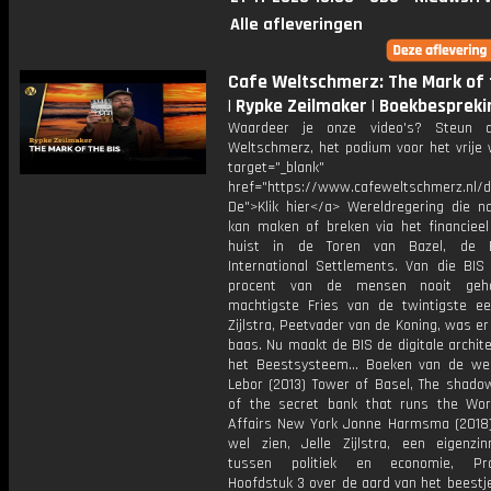
Alle afleveringen
Cafe Weltschmerz: The Mark of 
| Rypke Zeilmaker | Boekbespreki
Waardeer je onze video's? Steun 
Weltschmerz, het podium voor het vrije 
target="_blank"
href="https://www.cafeweltschmerz.nl/
De">Klik hier</a> Wereldregering die na
kan maken of breken via het financiee
huist in de Toren van Bazel, de 
International Settlements. Van die BIS
procent van de mensen nooit geh
machtigste Fries van de twintigste ee
Zijlstra, Peetvader van de Koning, was er
baas. Nu maakt de BIS de digitale archit
het Beestsysteem... Boeken van de w
Lebor (2013) Tower of Basel, The shadow
of the secret bank that runs the Worl
Affairs New York Jonne Harmsma (2018) 
wel zien, Jelle Zijlstra, een eigenzin
tussen politiek en economie, Pr
Hoofdstuk 3 over de aard van het beestje 