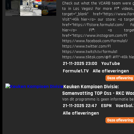
Check out what the VCARB team were g
to in Las Vegas! For more F1® videos, 
target="_blank" href="https://www.For
Visit">Klik hier</a> our store: <a targe
href="https://f1store.formula1.com/ Fol
hier</a> F1®: <a target="_
href="https://www.instagram.com/F1
https://www.facebook.com/Formula1/
https://www.twitter.com/F1
https://www.twitch.tv/formula1
https://www.tiktok.com/@f1 #F1">Klik hi
21-11-2025 23:00
YouTube
Formule1.TV
Alle afleveringen
Keuken Kampioen Divisie:
Samenvatting TOP Oss - RKC Waa
Van dit programma is geen informatie be
21-11-2025 22:47
ESPN
Voetbal.
Alle afleveringen