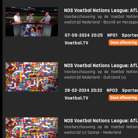
NOS Voetbal Nations League: Afl.
Voorbeschouwing op de Voetbal Natio
wedstrijd Nederland - Bosnië en Herzegov
07-09-2024 20:25
NPO1
Sporte
Voetbal.TV
NOS Voetbal Nations League: Afl.
Voorbeschouwing op de Voetbal Natio
wedstrijd Nederland - Duitsland (v).
28-02-2024 20:22
NPO3
Sporte
Voetbal.TV
NOS Voetbal Nations League: Afl.
Voorbeschouwing op de Voetbal Natio
wedstrijd (v) Spanje - Nederland.