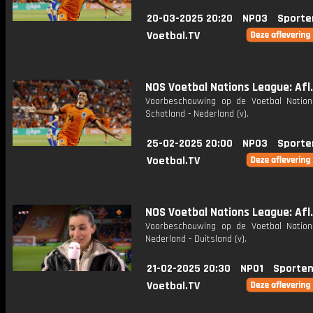
20-03-2025 20:20
NPO3
Sporte
Voetbal.TV
NOS Voetbal Nations League: Afl.
Voorbeschouwing op de Voetbal Natio
Schotland - Nederland (v).
25-02-2025 20:00
NPO3
Sporte
Voetbal.TV
NOS Voetbal Nations League: Afl.
Voorbeschouwing op de Voetbal Natio
Nederland - Duitsland (v).
21-02-2025 20:30
NPO1
Sporten
Voetbal.TV