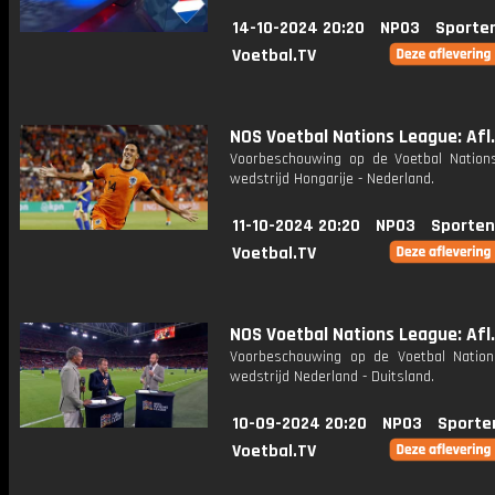
14-10-2024 20:20
NPO3
Sporte
Voetbal.TV
NOS Voetbal Nations League: Afl.
Voorbeschouwing op de Voetbal Nation
wedstrijd Hongarije - Nederland.
11-10-2024 20:20
NPO3
Sporten
Voetbal.TV
NOS Voetbal Nations League: Afl.
Voorbeschouwing op de Voetbal Natio
wedstrijd Nederland - Duitsland.
10-09-2024 20:20
NPO3
Sporte
Voetbal.TV