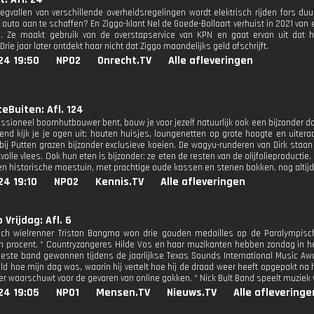
egvallen van verschillende overheidsregelingen wordt elektrisch rijden fors du
 auto aan te schaffen? En Ziggo-klant Nel de Goede-Bollaart verhuist in 2021 van 
 is. Ze maakt gebruik van de overstapservice van KPN en gaat ervan uit da
Drie jaar later ontdekt haar nicht dat Ziggo maandelijks geld afschrijft.
24 19:50
NPO2
Onrecht.TV
Alle afleveringen
eBuiten: Afl. 124
fessioneel boomhutbouwer bent, bouw je voor jezelf natuurlijk ook een bijzonder d
iend kijk je je ogen uit; houten huisjes, loungenetten op grote hoogte en uitera
kbij Putten grazen bijzonder exclusieve koeien. De wagyu-runderen van Dirk sta
lle vlees. Ook hun eten is bijzonder: ze eten de resten van de olijfolieproductie
een historische moestuin, met prachtige oude kassen en stenen bakken, nog altijd 
24 19:10
NPO2
Kennis.TV
Alle afleveringen
 Vrijdag: Afl. 6
ch wielrenner Tristan Bangma won drie gouden medailles op de Paralympische
n procent. * Countryzangeres Hilde Vos en haar muzikanten hebben zondag in h
 beste band gewonnen tijdens de jaarlijkse Texas Sounds International Music Awar
ld hoe mijn dag was, waarin hij vertelt hoe hij de draad weer heeft opgepakt na h
er waarschuwt voor de gevaren van online gokken. * Nick Bult Band speelt muziek
24 19:05
NPO1
Mensen.TV
Nieuws.TV
Alle afleveringe