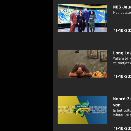
NOS Jeug
Het laatste
11-10-20
Lang Lev
Willem blij
zo zoetjes
11-10-20
Noord-Z
van
In het cul
Winter. Ze 
11-10-20