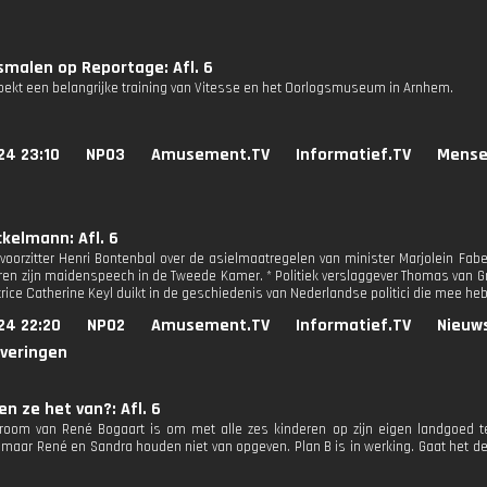
malen op Reportage: Afl. 6
oekt een belangrijke training van Vitesse en het Oorlogsmuseum in Arnhem.
24 23:10
NPO3
Amusement.TV
Informatief.TV
Mense
kelmann: Afl. 6
evoorzitter Henri Bontenbal over de asielmaatregelen van minister Marjolein Fabe
ren zijn maidenspeech in de Tweede Kamer. * Politiek verslaggever Thomas van G
trice Catherine Keyl duikt in de geschiedenis van Nederlandse politici die mee 
24 22:20
NPO2
Amusement.TV
Informatief.TV
Nieuw
everingen
n ze het van?: Afl. 6
room van René Bogaart is om met alle zes kinderen op zijn eigen landgoed t
 maar René en Sandra houden niet van opgeven. Plan B is in werking. Gaat het d