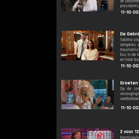
ze Dollywo
presidents
11-10-20
De Gekni
Tabitha sta
zangeres d
traumatisc
Eus in de k
en haar bur
11-10-20
Groeten 
Op de str
verzorgin
voetbaltoe
11-10-20
2 voor 12
Kennisquiz