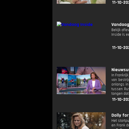
11-10-20
Vandaag
Bekijk afle
Inside is
11-10-20
Nieuwsuu
In Frankri
van bestri
onlangs in
tussen Rus
tongen dat
11-10-20
Dolly fo
Het startp
en Frank d