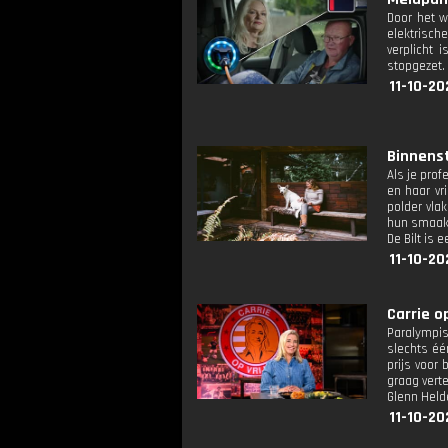
Door het w
elektrische
verplicht
stopgezet. 
11-10-20
Binnenst
Als je pro
en haar vr
polder vla
hun smaakvo
De Bilt is 
11-10-20
Carrie op
Paralympis
slechts éé
prijs voor
graag verte
Glenn Held
11-10-20