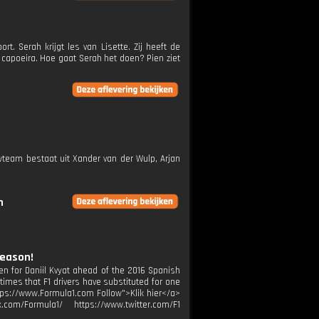
t. Serah krijgt les van Lisette. Zij heeft de
 capoeira. Hoe gaat Serah het doen? Pien ziet
ewteam bestaat uit Xander van der Wulp, Arjan
n
Season!
n for Daniil Kvyat ahead of the 2016 Spanish
times that F1 drivers have substituted for one
ttps://www.Formula1.com Follow">Klik hier</a>
com/Formula1/ https://www.twitter.com/F1