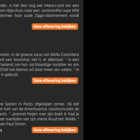
urder. Is het dan nog wel interessant om een
een rijtjeshuis naar een seniorenflat waar KPN
t hiermee haar oude Ziggo-abonnement wordt
omein. In de groene oase van Stella Carpintera
ard een boomhut, het is er allemaal. * In een
an bekend om hun zachtaardige karakter en om
. Chef-kok Ramon wil daar meer van weten. * In
in gebruik.
 Spelen in Parijs afgelopen zomer. Hij ziet
et hart van de Amerikaanse countrymuziek de
ds. * Jeannot Peijen over zijn boek Ik had je
et overlijden van zijn vriend Ruud ten Wolde. *
 van Paul Simon.
n