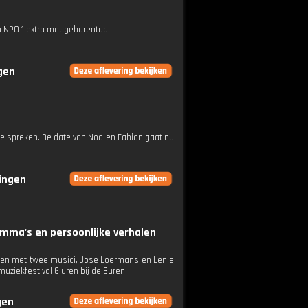
p NPO 1 extra met gebarentaal.
ngen
nd te spreken. De date van Noa en Fabian gaat nu
ringen
mma's en persoonlijke verhalen
amen met twee musici, José Loermans en Lenie
muziekfestival Gluren bij de Buren.
gen