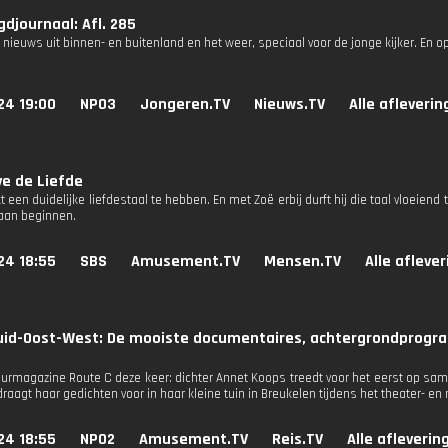
djournaal: Afl. 285
 nieuws uit binnen- en buitenland en het weer, speciaal voor de jonge kijker. En o
24 19:00
NPO3
Jongeren.TV
Nieuws.TV
Alle afleveri
e de Liefde
kt een duidelijke liefdestaal te hebben. En met Zoë erbij durft hij die taal vloeie
 aan beginnen.
24 18:55
SBS
Amusement.TV
Mensen.TV
Alle afleve
uid-Oost-West: De mooiste documentaires, achtergrondprogra
tuurmagazine Route C deze keer: dichter Annet Koops treedt voor het eerst op s
draagt haar gedichten voor in haar kleine tuin in Breukelen tijdens het theater- en 
24 18:55
NPO2
Amusement.TV
Reis.TV
Alle afleverin