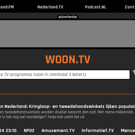
land.FM
Nederland.TV
Podcast.NL
Cont
WOON.TV
n Nederland: Kringloop- en tweedehandswinkels lijken populai
 en tweedehandswinkels worden drukker bezocht dan ooit. Met name millennials zij
 is het nog wel voordeliger? Tanja Kok zoekt het uit.
24 23:10
NPO2
Amusement.TV
Informatief.TV
Mense