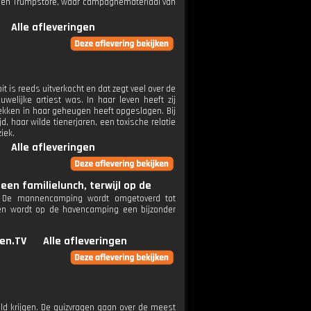
in een Trumpstore, waar campagnemateriaal van
Alle afleveringen
t is reeds uitverkocht en dat zegt veel over de
lijke artiest was. In haar leven heeft zij
ekken in haar geheugen heeft opgeslagen. Bij
d, haar wilde tienerjaren, een toxische relatie
iek.
Alle afleveringen
en familielunch, terwijl op de
t. De mannencamping wordt omgetoverd tot
en wordt op de havencamping een bijzonder
en.TV
Alle afleveringen
ld krijgen. De quizvragen gaan over de meest