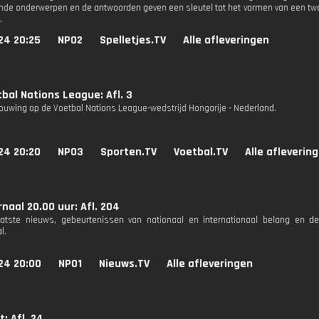
nde onderwerpen en de antwoorden geven een sleutel tot het vormen van een twaal
.
24 20:25
NPO2
Spelletjes.TV
Alle afleveringen
bal Nations League: Afl. 3
uwing op de Voetbal Nations League-wedstrijd Hongarije - Nederland.
24 20:20
NPO3
Sporten.TV
Voetbal.TV
Alle afleverin
naal 20.00 uur: Afl. 204
aatste nieuws, gebeurtenissen van nationaal en internationaal belang en d
l.
24 20:00
NPO1
Nieuws.TV
Alle afleveringen
: Afl. 24