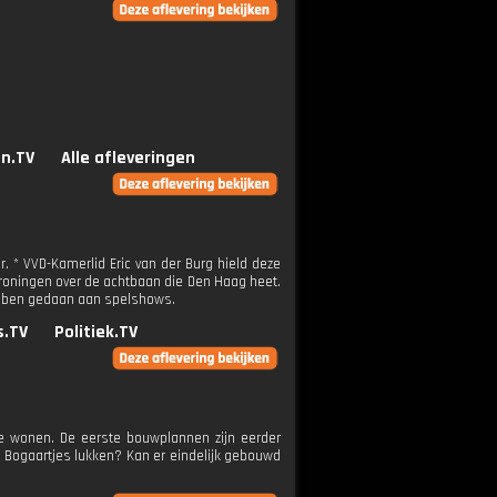
n.TV
Alle afleveringen
r. * VVD-Kamerlid Eric van der Burg hield deze
roningen over de achtbaan die Den Haag heet.
hebben gedaan aan spelshows.
s.TV
Politiek.TV
e wonen. De eerste bouwplannen zijn eerder
e Bogaartjes lukken? Kan er eindelijk gebouwd