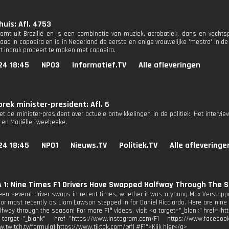
huis: Afl. 4753
omt uit Brazilië en is een combinatie van muziek, acrobatiek, dans en vechtspor
aad in capoeira en is in Nederland de eerste en enige vrouwelijke 'mestra' in de
t indruk probeert te maken met capoeira.
24 18:45
NPO3
Informatief.TV
Alle afleveringen
rek minister-president: Afl. 6
t de minister-president over actuele ontwikkelingen in de politiek. Het intervi
 en Mariëlle Tweebeeke.
24 18:45
NPO1
Nieuws.TV
Politiek.TV
Alle afleveringe
1: Nine Times F1 Drivers Have Swapped Halfway Through The 
en several driver swaps in recent times, whether it was a young Max Verstappe
, or most recently as Liam Lawson stepped in for Daniel Ricciardo. Here are nine 
lfway through the season! For more F1® videos, visit <a target="_blank" href="h
arget="_blank" href="https://www.instagram.com/F1 https://www.facebook.
w.twitch.tv/formula1 https://www.tiktok.com/@f1 #F1">Klik hier</a>