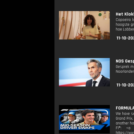
Het Klok
Capoeira k
hoogste gr
hoe Lobber
11-10-20
NOS Gesp
Gesprek me
Noorlander
11-10-20
FORMULA 
We have se
Grand Prix
another ha
F1®: <a t
https://ww