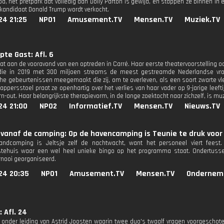
od, het pretpark dat volledig aan Dolly Parton is gewijd, en stappen ze binnen 
kandidaat Donald Trump wordt verkocht.
24 21:25
NPO1
Amusement.TV
Mensen.TV
Muziek.TV
pte Gast: Afl. 6
at aan de vooravond van een optreden in Carré. Haar eerste theatervoorstelling ooi
ie in 2019 met 300 miljoen streams de meest gestreamde Nederlandse vrouwe
he gebeurtenissen meegemaakt die zij, om te overleven, als een soort zwarte vl
appersstoel praat ze openhartig over het verlies van haar vader op 9-jarige leeftij
n-out. Haar belangrijkste therapievorm, in de lange zoektocht naar zichzelf, is muz
24 21:00
NPO2
Informatief.TV
Mensen.TV
Nieuws.TV
vanaf de camping: Op de havencamping is Teunie te druk voor e
andcamping is Jeltsje zelf de nachtwacht, want het personeel viert fees
gstehuis waar een wel heel unieke bingo op het programma staat. Ondertuss
rnooi georganiseerd.
24 20:35
NPO1
Amusement.TV
Mensen.TV
Ondernem
: Afl. 24
 onder leiding van Astrid Joosten waarin twee duo's twaalf vragen voorgeschote