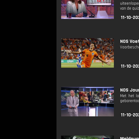
uiteenlope
van de quiz
11-10-20
NOS Voet
Voorbescho
11-10-20
NOS Jour
Met het l
gebarentaa
11-10-20
Meldpunt