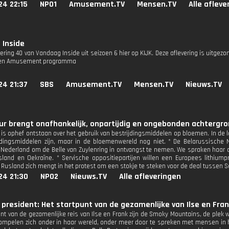
24 22:15
NPO1
Amusement.TV
Mensen.TV
Alle afleve
 Inside
vering 40 van Vandaag Inside uit seizoen 6 hier op KIJK. Deze aflevering is uitgezo
 een Amusement programma
24 21:37
SBS
Amusement.TV
Mensen.TV
Nieuws.TV
r brengt onafhankelijk, onpartijdig en ongebonden achtergron
jk is ophef ontstaan over het gebruik van bestrijdingsmiddelen op bloemen. In d
jdingsmiddelen zijn, maar in de bloemenwereld nog niet. * De Belarussische N
 Nederland om de Belle van Zuylenring in ontvangst te nemen. We spraken haar ov
land en Oekraïne. * Servische oppositiepartijen willen een Europees lithium
 Rusland zich mengt in het protest om een stokje te steken voor de deal tussen Se
24 21:30
NPO2
Nieuws.TV
Alle afleveringen
r president: Het startpunt van de gezamenlijke van Ilse en Fra
unt van de gezamenlijke reis van Ilse en Frank zijn de Smoky Mountains, de plek w
ompelen zich onder in haar wereld, onder meer door te spreken met mensen in h