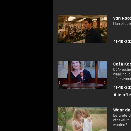
Van Roos
Marcel bez
11-10-20
Café Koc
CDA-fracti
week na ja
* Presenta
11-10-20
Alle afl
Waar doe
De grote d
afgekeurd,
worden?