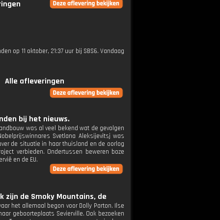
ringen
nden op 11 oktober, 21:37 uur bij SBS6. Vandaag
Alle afleveringen
den bij het nieuws.
e landbouw was al veel bekend wat de gevolgen
obelprijswinnares Svetlana Aleksijevitsj was
er de situatie in haar thuisland en de oorlog
project verbieden. Ondertussen beweren boze
rvië en de EU.
nk zijn de Smoky Mountains, de
aar het allemaal begon voor Dolly Parton. Ilse
aar geboorteplaats Sevierville. Ook bezoeken