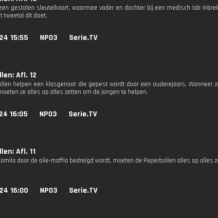
een gestolen sleutelkaart, waarmee vader en dochter bij een medisch lab inbr
 tweetal dit doet.
24 15:55
NPO3
Serie.TV
len: Afl. 12
llen helpen een klasgenoot die gepest wordt door een ouderejaars. Wanneer z
 moeten ze alles op alles zetten om de jongen te helpen.
24 16:05
NPO3
Serie.TV
en: Afl. 11
amila door de olie-maffia bedreigd wordt, moeten de Peperbollen alles op alles ze
24 16:00
NPO3
Serie.TV