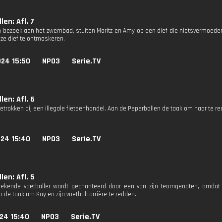
len: Afl. 7
n bezoek aan het zwembad, stuiten Moritz en Amy op een dief die nietsvermoede
ze dief te ontmaskeren.
024 15:50
NPO3
Serie.TV
len: Afl. 6
etrokken bij een illegale fietsenhandel. Aan de Peperbollen de taak om haar te r
024 15:40
NPO3
Serie.TV
len: Afl. 5
bekende voetballer wordt gechanteerd door een van zijn teamgenoten, omdat
 de taak om Kay en zijn voetbalcarrière te redden.
24 15:40
NPO3
Serie.TV