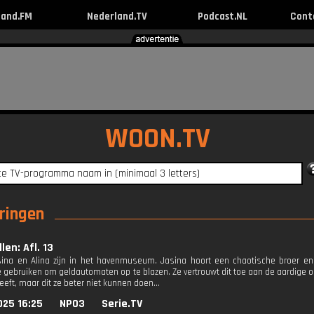
land.FM
Nederland.TV
Podcast.NL
Cont
WOON.TV
eringen
len: Afl. 13
sina en Alina zijn in het havenmuseum. Jasina hoort een chaotische broer
e gebruiken om geldautomaten op te blazen. Ze vertrouwt dit toe aan de aardige 
ft, maar dit ze beter niet kunnen doen...
025 16:25
NPO3
Serie.TV