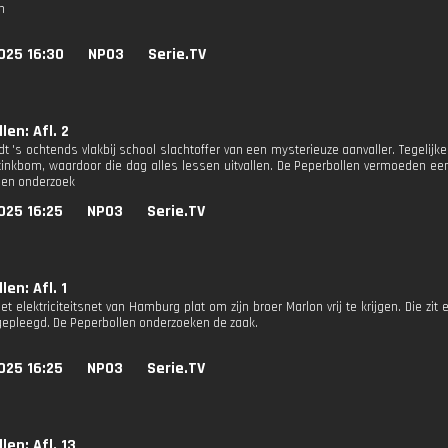
n
025 16:30
NPO3
Serie.TV
len: Afl. 2
 's ochtends vlakbij school slachtoffer van een mysterieuze aanvaller. Tegelijker
inkbom, waardoor die dag alles lessen uitvallen. De Peperbollen vermoeden e
een onderzoek
025 16:25
NPO3
Serie.TV
en: Afl. 1
het elektriciteitsnet van Hamburg plat om zijn broer Marlon vrij te krijgen. Die zit
 gepleegd. De Peperbollen onderzoeken de zaak.
025 16:25
NPO3
Serie.TV
len: Afl. 13