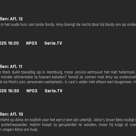
len: Afl. 12
 in het oude huis van tante Gordy. Amy brengt de nacht door bij Gordy om op onder
025 16:20
NPO3
Serie.TV
en: Afl. 11
r Mark duikt toevallig op in Hamburg, maar Jasina vertrouwt het niet helemaal.
 minder alimentatie te hoeven betalen? Terwijl ze samen met Amy op onderzoek 
 via Marks pas verworven werkplaats. Is Leo's vader niet alleen een leugenaar
025 16:30
NPO3
Serie.TV
len: Afl. 10
rliefd op Alina en twijfelt voor het eerst aan zijn uiterlijk. Alina's broer Béla nodig
proteïnepoeder. Hakim hoopt zo gespierder te worden, maar hij krijgt al sn
n vragen Alina om hulp.