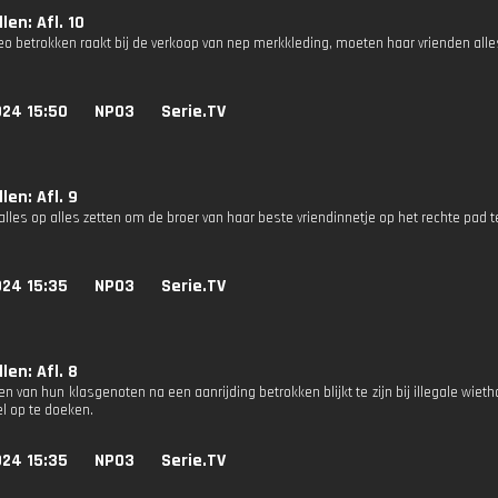
len: Afl. 10
o betrokken raakt bij de verkoop van nep merkkleding, moeten haar vrienden alles
024 15:50
NPO3
Serie.TV
len: Afl. 9
les op alles zetten om de broer van haar beste vriendinnetje op het rechte pad te
024 15:35
NPO3
Serie.TV
len: Afl. 8
 van hun klasgenoten na een aanrijding betrokken blijkt te zijn bij illegale wiet
l op te doeken.
024 15:35
NPO3
Serie.TV