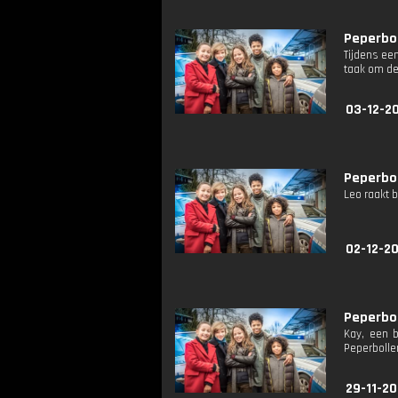
Peperbol
Tijdens ee
taak om de
03-12-2
Peperbol
Leo raakt b
02-12-2
Peperbol
Kay, een 
Peperbollen
29-11-20