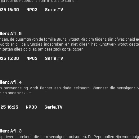
Tijd voor de Peperbollen om in actie te komen!
025 16:30
NPO3
Serie.TV
len: Afl. 5
lsen, de buurman van de familie Bruns, vraagt Mira om tijdens zijn afwezigheid
wordt er bij de Brunsjes ingebroken en niet alleen het kunstwerk wordt ges
n zetten alles op alles om deze zaak op te lossen.
025 16:30
NPO3
Serie.TV
len: Afl. 4
n boswandeling vindt Pepper een dode eekhoorn. Wanneer die vervolgens ver
n op onderzoek uit.
25 16:25
NPO3
Serie.TV
len: Afl. 3
rapt twee inbrekers, die hem vervolgens ontvoeren. De Peperbollen zijn wanhopi