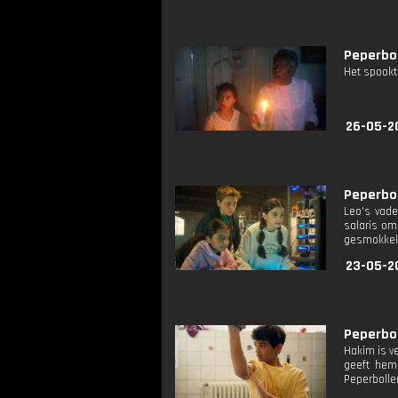
Peperbol
Het spookt
26-05-2
Peperboll
Leo's vade
salaris om
gesmokkeld
23-05-2
Peperbol
Hakim is ve
geeft hem 
Peperbolle