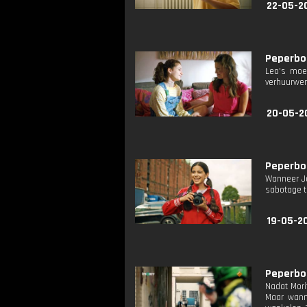
22-05-2
Peperbol
Leo's moed
verhuurwer
20-05-2
Peperbol
Wanneer Ja
sabotage te
19-05-2
Peperbol
Nadat Mori
Maar wanne