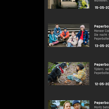
wankelen. 
15-05-2
Peperbol
Meneer Car
Die nacht 
Peperbolle
13-05-2
Peperbol
Tijdens ee
Peperbolle
12-05-20
Peperbol
Moritz bet