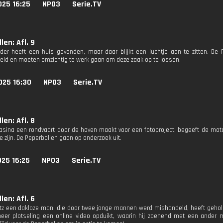
025 16:25
NPO3
Serie.TV
len: Afl. 9
er heeft een huis gevonden, maar daar blijkt een luchtje aan te zitten. De
eld en moeten omzichtig te werk gaan om deze zaak op te lossen.
025 16:30
NPO3
Serie.TV
len: Afl. 8
sina een rondvaart door de haven maakt voor een fotoproject, begeeft de motor v
 zijn. De Peperbollen gaan op onderzoek uit.
025 16:25
NPO3
Serie.TV
len: Afl. 6
tz een dakloze man, die door twee jonge mannen werd mishandeld, heeft geholpen
er plotseling een online video opduikt, waarin hij zoenend met een ander mei