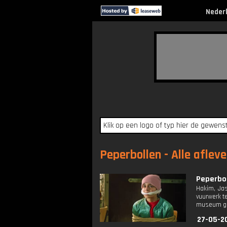
Neder
Peperbollen - Alle aflev
Peperbol
Hakim, Ja
vuurwerk t
museum gee
27-05-2