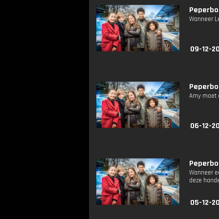
Peperbol
Wanneer Le
09-12-2
Peperbol
Amy moet al
06-12-2
Peperbol
Wanneer een
deze hande
05-12-2