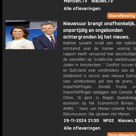
Mensen.TV
Nieuws.TV
Alle afleveringen
Nieuwsuur brengt onafhankelijk,
onpartijdig en ongebonden
achtergronden bij het nieuws.
Kabinet spreekt Israël aan. Het kabine
ontstemd over de manier waarop Is
rapport heeft verspreid met beschuldigi
de aanvallen op Israëlische voetbalsupp
Joden in Amsterdam. * Conflict tussen 
en Duitsland over windmolens aan de 
Gelderland is onrust over nieuwe Duits
voor windturbines pal aan de grens.
importheffingen. Donald Trump w
importheffingen opleggen aan Canada, 
China. Te gast is Rogier Quaedvlieg
econoom op het Economisch Bureau
AMRO. * Hans van Manen schenkt foto'
Rijksmuseum. We spreken Van Manen.
29-11-2024 21:30
NPO2
Nieuws.
Alle afleveringen