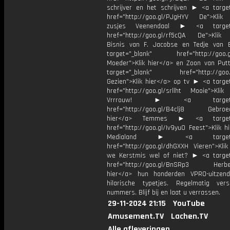
schrijver en het schrijven ► <a target
href="http://goo.gl/PJgHYV De">Klik
zusjes Veenendaal ► <a target=
href="http://goo.gl/rf5cQA De">Klik
Bisnis van F. Jacobse en Tedje van
target="_blank" href="http://goo.g
Moeder">Klik hier</a> en Zoon van Pu
target="_blank" href="http://goo.g
Gezien">Klik hier</a> op tv ► <a target
href="http://goo.gl/srllht Mooie">Klik
Vrrrouw! ► <a target="_
href="http://goo.gl/B4clj8 Gebroed
hier</a> Temmes ► <a target="
href="http://goo.gl/Iv9yu0 Feest">Klik h
Medialand ► <a target="_
href="http://goo.gl/dhGXXH Vieren">Klik
we Kerstmis wel of niet? ► <a target
href="http://goo.gl/BnSRp3 Herbele
hier</a> hun honderden VPRO-uitzen
hilarische typetjes. Regelmatig ver
nummers. Blijf bij en laat u verrassen.
29-11-2024 21:15
YouTube
Amusement.TV
Lachen.TV
Alle afleveringen