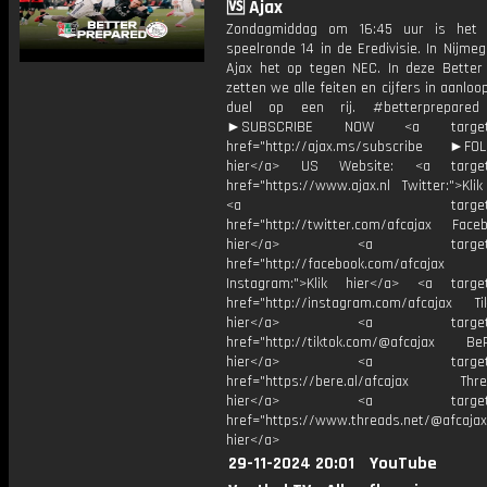
🆚 Ajax
Zondagmiddag om 16:45 uur is het t
speelronde 14 in de Eredivisie. In Nijm
Ajax het op tegen NEC. In deze Better
zetten we alle feiten en cijfers in aanloo
duel op een rij. #betterprepared
►SUBSCRIBE NOW <a target="
href="http://ajax.ms/subscribe ►FOL
hier</a> US Website: <a target=
href="https://www.ajax.nl Twitter:">Kli
<a target="_bl
href="http://twitter.com/afcajax Facebo
hier</a> <a target="_
href="http://facebook.com/afcajax
Instagram:">Klik hier</a> <a target
href="http://instagram.com/afcajax TikT
hier</a> <a target="_
href="http://tiktok.com/@afcajax BeRe
hier</a> <a target="_
href="https://bere.al/afcajax Threa
hier</a> <a target="_
href="https://www.threads.net/@afcajax
hier</a>
29-11-2024 20:01
YouTube