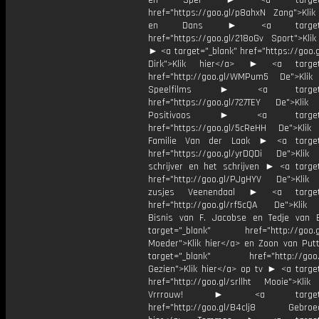
en Spel ► <a target="_
href="https://goo.gl/p8ahxN Zang">Klik
en Dans ► <a target="_
href="https://goo.gl/218oGv Sport">Klik
► <a target="_blank" href="https://goo.
Dirk">Klik hier</a> ► <a target=
href="http://goo.gl/WMPum5 De">Klik
Speelfilms ► <a target="_
href="https://goo.gl/727TEY De">Klik
Positivoos ► <a target="_
href="https://goo.gl/5cReHH De">Klik
Familie Van der Laak ► <a target=
href="https://goo.gl/yrDQDi De">Klik
schrijver en het schrijven ► <a target
href="http://goo.gl/PJgHYV De">Klik
zusjes Veenendaal ► <a target=
href="http://goo.gl/rf5cQA De">Klik
Bisnis van F. Jacobse en Tedje van
target="_blank" href="http://goo.g
Moeder">Klik hier</a> en Zoon van Pu
target="_blank" href="http://goo.g
Gezien">Klik hier</a> op tv ► <a target
href="http://goo.gl/srllht Mooie">Klik
Vrrrouw! ► <a target="_
href="http://goo.gl/B4clj8 Gebroed