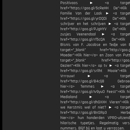
Positivoos ► <a target="_
href="https://goo.gl/5cReHH De">Klik
Familie Van der Laak ► <a target=
href="https://goo.gl/yrDQDi De">Klik
schrijver en het schrijven ► <a target
href="http://goo.gl/PJgHYV De">Klik
zusjes Veenendaal ► <a target=
href="http://goo.gl/rf5cQA De">Klik
Bisnis van F. Jacobse en Tedje van
target="_blank" href="http://goo.g
Moeder">Klik hier</a> en Zoon van Pu
target="_blank" href="http://goo.g
Gezien">Klik hier</a> op tv ► <a target
href="http://goo.gl/srllht Mooie">Klik
Vrrrouw! ► <a target="_
href="http://goo.gl/B4clj8 Gebroed
hier</a> Temmes ► <a target="
href="http://goo.gl/Iv9yu0 Feest">Klik h
Medialand ► <a target="_
href="http://goo.gl/dhGXXH Vieren">Klik
we Kerstmis wel of niet? ► <a target
href="http://goo.gl/BnSRp3 Herbele
hier</a> hun honderden VPRO-uitzen
hilarische typetjes. Regelmatig ver
nummers. Blijf bij en laat u verrassen.