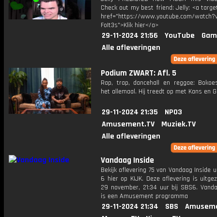
Check out my best friend: Jelly: <a targe
href="https://www.youtube.com/watch?v
FoIt3s">Klik hier</a>
29-11-2024 21:56
YouTube
Gam
Alle afleveringen
Podium ZWART: Afl. 5
Rap, trap, dancehall en reggae: Boko
het allemaal. Hij treedt op met Kans en G
29-11-2024 21:35
NPO3
Amusement.TV
Muziek.TV
Alle afleveringen
Vandaag Inside
Bekijk aflevering 75 van Vandaag Inside u
6 hier op KIJK. Deze aflevering is uitg
29 november, 21:34 uur bij SBS6. Vanda
is een Amusement programma
29-11-2024 21:34
SBS
Amuseme