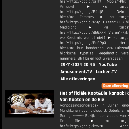
href="http://goo.gl/srllht Mooie">Klik
Vrrrouw! ► <a target="_
href="http://goo.gl/B4clj8 Gebroed
hier</a> Temmes ► <a target="
href="http://goo.gl/Iv9yu0 Feest">Klik h
Medialand ► <a target="_
href="http://goo.gl/dhGXXH Vieren">Klik
we Kerstmis wel of niet? ► <a target
href="http://goo.gl/BnSRp3 Herbele
hier</a> hun honderden VPRO-uitzen
hilarische typetjes. Regelmatig ver
nummers. Blijf bij en laat u verrassen.
29-11-2024 20:45
YouTube
Amusement.TV
Lachen.TV
Alle afleveringen
Het officiële Koot&Bie-kanaal: Ik
Van Kooten en De Bie
Aanpassingsonderzoek in Juinen ond
Marokkanen door bioloog J. Gobels en g
Goring. --------- Bekijk meer video’s van
De Bie ► <a target="_
href="http://goo.gl/ktWrT0 Abonne