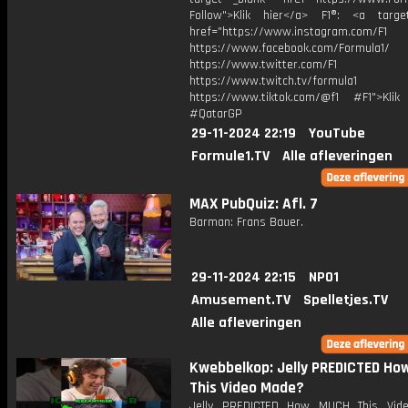
Follow">Klik hier</a> F1®: <a target
href="https://www.instagram.com/F1
https://www.facebook.com/Formula1/
https://www.twitter.com/F1
https://www.twitch.tv/formula1
https://www.tiktok.com/@f1 #F1">Klik
#QatarGP
29-11-2024 22:19
YouTube
Formule1.TV
Alle afleveringen
MAX PubQuiz: Afl. 7
Barman: Frans Bauer.
29-11-2024 22:15
NPO1
Amusement.TV
Spelletjes.TV
Alle afleveringen
Kwebbelkop: Jelly PREDICTED H
This Video Made?
Jelly PREDICTED How MUCH This Vid