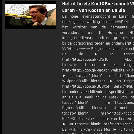
Het officiële Koot&Bie-kanaal: V
Laren - Van Kooten en De Bie
De hoge levensstandaard in Laren h
aanzuigende werking op nep-VVD-ers,
het karakter van de gemeente d
veranderen. mr. R. Hafkamp (Hf
Immigratiedienst) houdt een groepje im
bij de dorpsgrens tegen en onderwerpt 
VVD-test. --------- Bekijk meer video’s van
De Bie ► <a target="_
href="http://goo.gl/ktWrT0 Abonne
hier</a> U nu ► <a target="
href="http://goo.gl/RegXp7 Website">Kli
► <a target="_blank" href="http://koot
Wikipedia">Klik hier</a> ► <a target
href="http://goo.gl/DQSX5H Bekijk">Klik
hieronder verschillende afspeellijsten 
en De Bie! Keek op de Week van T
target="_blank" href="http://goo.g
Blijvend">Klik hier</a> Actue
target="_blank" href="https://goo.
Het">Klik hier</a> Lachste van Kooten 
► <a target="_blank" href="http://goo.
De">Klik hier</a> Vieze Man ► <a target