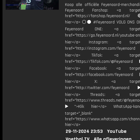
Koop alle officiële Feyenoord-merchandi
Feyenoord Fanshop: <a target="
href="https://fanshop.feyenoord.nl/
hier</a> ⚪️⚫ #Feyenoord VOLG ONS OO
Feyenoord ONE: <a target="
href="https://go.feyenoord.nl/youtube-on
hier</a> Instagram: <a target=
href="http://instagram.com/feyenoord
hier</a> TikTok: <a target="
href="https://TikTok.com/@Feyenoord
hier</a> Facebook: <a target="
href="http://facebook.com/feyenoord
hier</a> X: <a target="_
href="http://twitter.com/feyenoord
hier</a> Threads: <a target="
href="https://www.threads.net/@feyeno
▶️">Klik hier</a> WhatsApp-kan
target="_blank"
href="https://www.whatsapp.com/chann
hier</a>
29-11-2024 23:53
YouTube
Voetbal.TV
Alle afleveringen