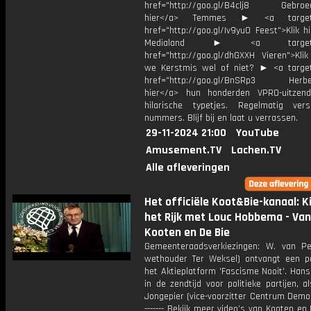
href="http://goo.gl/B4clj8 Gebroed
hier</a> Temmes ► <a target="
href="http://goo.gl/Iv9yu0 Feest">Klik h
Medialand ► <a target="_
href="http://goo.gl/dhGXXH Vieren">Klik
we Kerstmis wel of niet? ► <a target
href="http://goo.gl/BnSRp3 Herbele
hier</a> hun honderden VPRO-uitzen
hilarische typetjes. Regelmatig ver
nummers. Blijf bij en laat u verrassen.
29-11-2024 21:00
YouTube
Amusement.TV
Lachen.TV
Alle afleveringen
Het officiële Koot&Bie-kanaal: Ki
het Rijk met Louc Hobbema - Van
Kooten en De Bie
Gemeenteraadsverkiezingen: W. van Pe
wethouder Ter Weksel) ontvangt een pe
het Aktieplatform 'Fascisme Nooit'. Han
in de zendtijd voor politieke partijen, 
Jongepier (vice-voorzitter Centrum Democ
------- Bekijk meer video’s van Kooten e