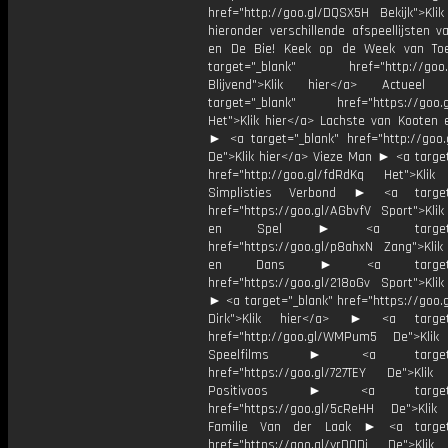
href="http://goo.gl/DQSX5H Bekijk">Klik
hieronder verschillende afspeellijsten 
en De Bie! Keek op de Week van T
target="_blank" href="http://goo.g
Blijvend">Klik hier</a> Actue
target="_blank" href="https://goo.
Het">Klik hier</a> Lachste van Kooten 
► <a target="_blank" href="http://goo.
De">Klik hier</a> Vieze Man ► <a target
href="http://goo.gl/fdRdKq Het">Klik
Simplisties Verbond ► <a target=
href="https://goo.gl/AGbvfV Sport">Klik
en Spel ► <a target="_
href="https://goo.gl/p8ahxN Zang">Klik
en Dans ► <a target="_
href="https://goo.gl/218oGv Sport">Klik
► <a target="_blank" href="https://goo.
Dirk">Klik hier</a> ► <a target=
href="http://goo.gl/WMPum5 De">Klik
Speelfilms ► <a target="_
href="https://goo.gl/727TEY De">Klik
Positivoos ► <a target="_
href="https://goo.gl/5cReHH De">Klik
Familie Van der Laak ► <a target=
href="https://goo.gl/yrDQDi De">Klik