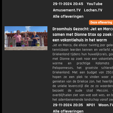
29-11-2024 20:45
YouTube
Amusement.TV
Lachen.TV
Alle afleveringen
Droomhuis Gezocht: Jet en Marc
samen met Dionne Stax op zoek 
een vakantiehuis in het warm
Jet en Marco, die elkaar twintig jaar gel
tennisbaan leerden kennen en verliefd 
Griekenland tijdens hun huwelijksreis, 
met Dionne op zoek naar een vakantiehu
warme en prachtige Kalamat
Peloponnesos, het grootste schiere
Griekenland. Met een budget van 250
hopen ze een plek te vinden waar z
genieten van de Griekse zon, het heerlij
de unieke levensstijl die ze zo waarder
bezoekt de oude stad Messini, 
overblijfselen ziet van wat ooit was, en
het adembenemende landschap vanaf ze
29-11-2024 20:35
NPO1
Woon.T
Alle afleveringen