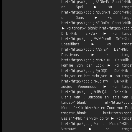
href="https://goo.gl/AGbvfV Sport">Klik
en Spel ► <a target="_
href="https://goo.gl/p8ahxN Zang">Klik
en Dans ► <a target="_
href="https://goo.gl/218oGv Sport">Klik
► <a target="_blank" href="https://goo.
Dirk">Klik hier</a> ► <a target=
href="http://goo.gl/WMPum5 De">Klik
Speelfilms ► <a target="_
href="https://goo.gl/727TEY De">Klik
Positivoos ► <a target="_
href="https://goo.gl/5cReHH De">Klik
Familie Van der Laak ► <a target=
href="https://goo.gl/yrDQDi De">Klik
schrijver en het schrijven ► <a target
href="http://goo.gl/PJgHYV De">Klik
zusjes Veenendaal ► <a target=
href="http://goo.gl/rf5cQA De">Klik
Bisnis van F. Jacobse en Tedje van
target="_blank" href="http://goo.g
Moeder">Klik hier</a> en Zoon van Pu
target="_blank" href="http://goo.g
Gezien">Klik hier</a> op tv ► <a target
href="http://goo.gl/srllht Mooie">Klik
Vrrrouw! ► <a target="_