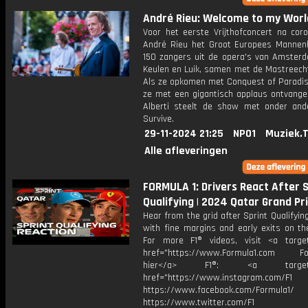
André Rieu: Welcome to my World
Voor het eerste Vrijthofconcert na cor
André Rieu het Groot Europees Mannen
150 zangers uit de opera's van Amsterd
Keulen en Luik, samen met de Mastreecht
Als ze opkomen met Conquest of Paradi
ze met een gigantisch applaus ontvange
Alberti steelt de show met onder ande
Survive.
29-11-2024 21:25
NPO1
Muziek.
Alle afleveringen
FORMULA 1: Drivers React After S
Qualifying | 2024 Qatar Grand Pr
Hear from the grid after Sprint Qualifying
with fine margins and early exits on th
For more F1® videos, visit <a target
href="https://www.Formula1.com Fol
hier</a> F1®: <a target="_
href="https://www.instagram.com/F1
https://www.facebook.com/Formula1/
https://www.twitter.com/F1