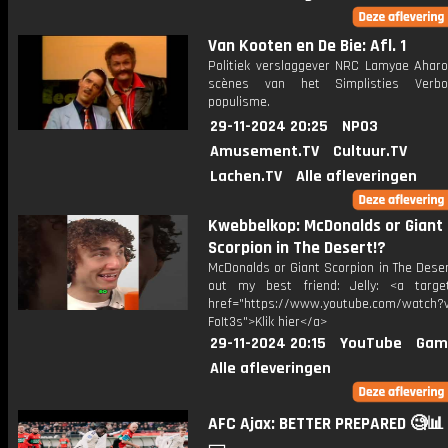
Van Kooten en De Bie: Afl. 1
Politiek verslaggever NRC Lamyae Aharo
scènes van het Simplisties Verb
populisme.
29-11-2024 20:25
NPO3
Amusement.TV
Cultuur.TV
Lachen.TV
Alle afleveringen
Kwebbelkop: McDonalds or Giant
Scorpion in The Desert!?
McDonalds or Giant Scorpion in The Dese
out my best friend: Jelly: <a target
href="https://www.youtube.com/watch?v
FoIt3s">Klik hier</a>
29-11-2024 20:15
YouTube
Gam
Alle afleveringen
AFC Ajax: BETTER PREPARED 🧐📊 