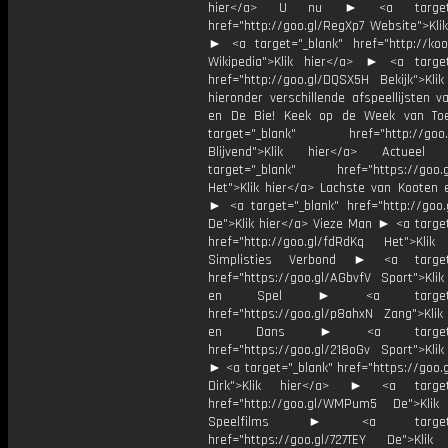
hier</a> U nu ► <a target="
href="http://goo.gl/RegXp7 Website">Kli
► <a target="_blank" href="http://koot
Wikipedia">Klik hier</a> ► <a target
href="http://goo.gl/DQSX5H Bekijk">Klik
hieronder verschillende afspeellijsten 
en De Bie! Keek op de Week van T
target="_blank" href="http://goo.g
Blijvend">Klik hier</a> Actue
target="_blank" href="https://goo.
Het">Klik hier</a> Lachste van Kooten 
► <a target="_blank" href="http://goo.
De">Klik hier</a> Vieze Man ► <a target
href="http://goo.gl/fdRdKq Het">Klik
Simplisties Verbond ► <a target=
href="https://goo.gl/AGbvfV Sport">Klik
en Spel ► <a target="_
href="https://goo.gl/p8ahxN Zang">Klik
en Dans ► <a target="_
href="https://goo.gl/218oGv Sport">Klik
► <a target="_blank" href="https://goo.
Dirk">Klik hier</a> ► <a target=
href="http://goo.gl/WMPum5 De">Klik
Speelfilms ► <a target="_
href="https://goo.gl/727TEY De">Klik