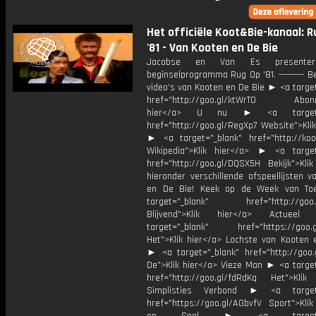
Het officiële Koot&Bie-kanaal: R
'81 - Van Kooten en De Bie
Jacobse en Van Es presente
beginselprogramma Rug Op '81. --------- B
video’s van Kooten en De Bie ► <a targe
href="http://goo.gl/ktWrT0 Abonne
hier</a> U nu ► <a target="
href="http://goo.gl/RegXp7 Website">Kli
► <a target="_blank" href="http://koot
Wikipedia">Klik hier</a> ► <a target
href="http://goo.gl/DQSX5H Bekijk">Klik
hieronder verschillende afspeellijsten 
en De Bie! Keek op de Week van T
target="_blank" href="http://goo.g
Blijvend">Klik hier</a> Actue
target="_blank" href="https://goo.
Het">Klik hier</a> Lachste van Kooten 
► <a target="_blank" href="http://goo.
De">Klik hier</a> Vieze Man ► <a target
href="http://goo.gl/fdRdKq Het">Klik
Simplisties Verbond ► <a target=
href="https://goo.gl/AGbvfV Sport">Klik