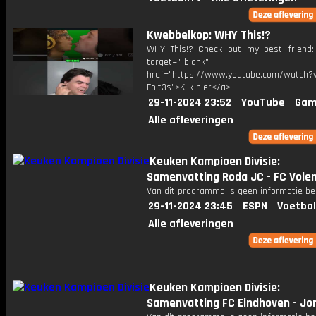
Kwebbelkop: WHY This!?
WHY This!? Check out my best friend: 
target="_blank"
href="https://www.youtube.com/watch?v
FoIt3s">Klik hier</a>
29-11-2024 23:52
YouTube
Gam
Alle afleveringen
Keuken Kampioen Divisie:
Samenvatting Roda JC - FC Vol
Van dit programma is geen informatie be
29-11-2024 23:45
ESPN
Voetbal
Alle afleveringen
Keuken Kampioen Divisie:
Samenvatting FC Eindhoven - Jo