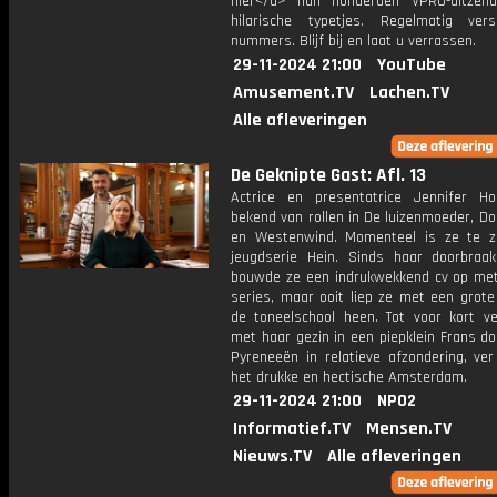
hier</a> hun honderden VPRO-uitzen
hilarische typetjes. Regelmatig ver
nummers. Blijf bij en laat u verrassen.
29-11-2024 21:00
YouTube
Amusement.TV
Lachen.TV
Alle afleveringen
De Geknipte Gast: Afl. 13
Actrice en presentatrice Jennifer H
bekend van rollen in De luizenmoeder, Do
en Westenwind. Momenteel is ze te z
jeugdserie Hein. Sinds haar doorbraa
bouwde ze een indrukwekkend cv op met
series, maar ooit liep ze met een grot
de toneelschool heen. Tot voor kort ve
met haar gezin in een piepklein Frans do
Pyreneeën in relatieve afzondering, ve
het drukke en hectische Amsterdam.
29-11-2024 21:00
NPO2
Informatief.TV
Mensen.TV
Nieuws.TV
Alle afleveringen