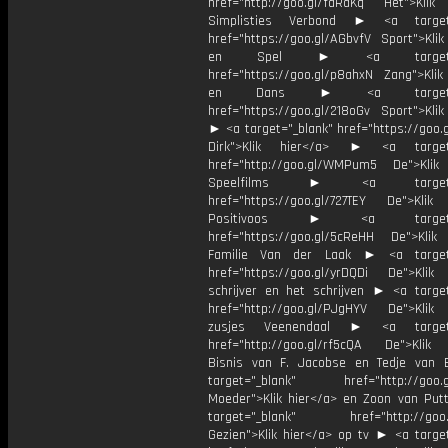
href="http://goo.gl/fdRdKq Het">Klik
Simplisties Verbond ► <a target=
href="https://goo.gl/AGbvfV Sport">Klik
en Spel ► <a target="_
href="https://goo.gl/p8ahxN Zang">Klik
en Dans ► <a target="_
href="https://goo.gl/218oGv Sport">Klik
► <a target="_blank" href="https://goo.
Dirk">Klik hier</a> ► <a target=
href="http://goo.gl/WMPum5 De">Klik
Speelfilms ► <a target="_
href="https://goo.gl/727TEY De">Klik
Positivoos ► <a target="_
href="https://goo.gl/5cReHH De">Klik
Familie Van der Laak ► <a target=
href="https://goo.gl/yrDQDi De">Klik
schrijver en het schrijven ► <a target
href="http://goo.gl/PJgHYV De">Klik
zusjes Veenendaal ► <a target=
href="http://goo.gl/rf5cQA De">Klik
Bisnis van F. Jacobse en Tedje van
target="_blank" href="http://goo.g
Moeder">Klik hier</a> en Zoon van Pu
target="_blank" href="http://goo.g
Gezien">Klik hier</a> op tv ► <a target