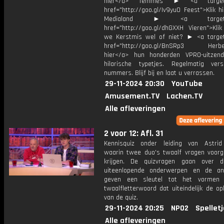
hier</a> Temmes ► <a target="
href="http://goo.gl/Iv9yu0 Feest">Klik h
Medialand ► <a target="_
href="http://goo.gl/dhGXXH Vieren">Klik
we Kerstmis wel of niet? ► <a target
href="http://goo.gl/BnSRp3 Herbele
hier</a> hun honderden VPRO-uitzen
hilarische typetjes. Regelmatig ver
nummers. Blijf bij en laat u verrassen.
29-11-2024 20:30
YouTube
Amusement.TV
Lachen.TV
Alle afleveringen
2 voor 12: Afl. 31
Kennisquiz onder leiding van Astri
waarin twee duo's twaalf vragen voorg
krijgen. De quizvragen gaan over 
uiteenlopende onderwerpen en de an
geven een sleutel tot het vormen
twaalfletterwoord dat uiteindelijk de op
van de quiz.
29-11-2024 20:25
NPO2
Spellet
Alle afleveringen