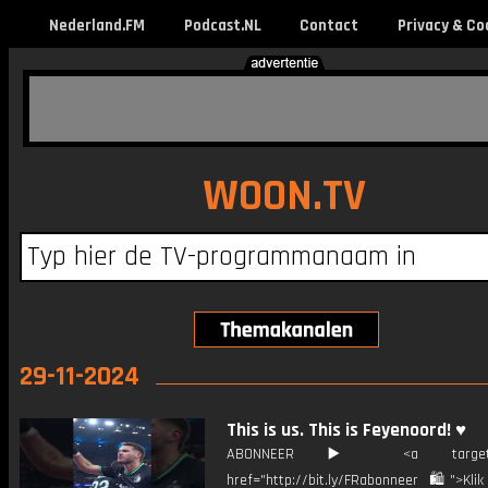
Nederland.FM
Podcast.NL
Contact
Privacy & Co
WOON.TV
29-11-2024
This is us. This is Feyenoord! ♥️
ABONNEER ▶️ <a target="_
href="http://bit.ly/FRabonneer 🛍">Klik