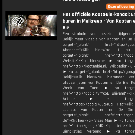
Het officiële Koot&Bie-kanaal: E
buren in Melkreep - Van Kooten 
Bie
Een strohalm voor bezeten tijdgenoten. 
Bekijk meer video’s van Kooten en De
target="_blank" href="http://goo.g
Abonneer">Klik hier</a> U 
target="_blank" href="http://goo.g
Website">Klik hier</a> ► <a target
href="http://kootenbie.nl/ Wikipedia">Kli
► <a target="_blank" href="http://goo.
Bekijk">Klik hier</a> hieronder vers
afspeellijsten van Kooten en De Bie! K
Week van Toen ► <a target="
href="http://goo.gl/VrYc5E Blijvend">Kli
Actueel ► <a target="_
href="https://goo.gl/J3g4Gq Het">Klik
Lachste van Kooten en De D
target="_blank" href="http://goo.g
De">Klik hier</a> Vieze Man ► <a target
href="http://goo.gl/fdRdKq Het">Klik
Simplisties Verbond ► <a target=