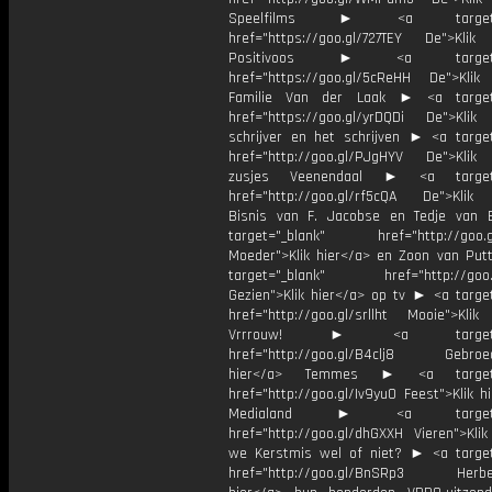
Speelfilms ► <a target="_
href="https://goo.gl/727TEY De">Klik
Positivoos ► <a target="_
href="https://goo.gl/5cReHH De">Klik
Familie Van der Laak ► <a target=
href="https://goo.gl/yrDQDi De">Klik
schrijver en het schrijven ► <a target
href="http://goo.gl/PJgHYV De">Klik
zusjes Veenendaal ► <a target=
href="http://goo.gl/rf5cQA De">Klik
Bisnis van F. Jacobse en Tedje van
target="_blank" href="http://goo.g
Moeder">Klik hier</a> en Zoon van Pu
target="_blank" href="http://goo.g
Gezien">Klik hier</a> op tv ► <a target
href="http://goo.gl/srllht Mooie">Klik
Vrrrouw! ► <a target="_
href="http://goo.gl/B4clj8 Gebroed
hier</a> Temmes ► <a target="
href="http://goo.gl/Iv9yu0 Feest">Klik h
Medialand ► <a target="_
href="http://goo.gl/dhGXXH Vieren">Klik
we Kerstmis wel of niet? ► <a target
href="http://goo.gl/BnSRp3 Herbele