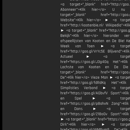
<a target="_blank" href="http://goo.
Abonneer">Klik hier</a> U 
target="_blank" href="http://goo.g
Website">Klik hier</a> ► <a target
href="http://kootenbie.nl/ Wikipedia">Kli
► <a target="_blank" href="http://goo.
Bekijk">Klik hier</a> hieronder vers
afspeellijsten van Kooten en De Bie! K
Week van Toen ► <a target="
href="http://goo.gl/VrYc5E Blijvend">Kli
Actueel ► <a target="_
href="https://goo.gl/J3g4Gq Het">Klik
Lachste van Kooten en De D
target="_blank" href="http://goo.g
De">Klik hier</a> Vieze Man ► <a target
href="http://goo.gl/fdRdKq Het">Klik
Simplisties Verbond ► <a target=
href="https://goo.gl/AGbvfV Sport">Klik
en Spel ► <a target="_
href="https://goo.gl/p8ahxN Zang">Klik
en Dans ► <a target="_
href="https://goo.gl/218oGv Sport">Klik
► <a target="_blank" href="https://goo.
Dirk">Klik hier</a> ► <a target=
href="http://goo.gl/WMPum5 De">Klik