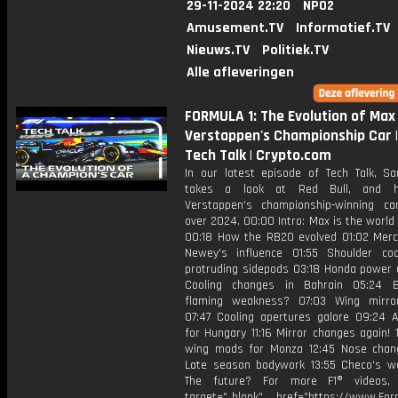
29-11-2024 22:20
NPO2
Amusement.TV
Informatief.TV
Nieuws.TV
Politiek.TV
Alle afleveringen
FORMULA 1: The Evolution of Max
Verstappen's Championship Car |
Tech Talk | Crypto.com
In our latest episode of Tech Talk, Sa
takes a look at Red Bull, and 
Verstappen's championship-winning ca
over 2024. 00:00 Intro: Max is the worl
00:18 How the RB20 evolved 01:02 Mer
Newey's influence 01:55 Shoulder co
protruding sidepods 03:18 Honda power u
Cooling changes in Bahrain 05:24 B
flaming weakness? 07:03 Wing mirro
07:47 Cooling apertures galore 09:24 A
for Hungary 11:16 Mirror changes again! 
wing mods for Monza 12:45 Nose chan
Late season bodywork 13:55 Checo's w
The future? For more F1® videos, 
target="_blank" href="https://www.For