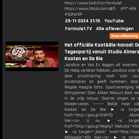
https://www.twitch.tv/formula1
https://www.tiktok.com/@f1 #F1">Klik
#QatarGP
29-11-2024 21:15
YouTube
Formule1.TV
Alle afleveringen
Het officiële Koot&Bie-kanaal: D
Tegenpartij vanuit Studio Almere
Kooten en De Bie
Jacobse en Van Es leggen uit waarom 
De Haag verlaten hebben. Jacobse over b
door privatisering: stelt voor cas
privatiseren en geeft nummers doo
illegale Haagse lotto. Sportvereniging 
Ontspannen Door Alleen Natuur) doet aa
in de vrije natuur. Daarna zingen ze
Wodan-conan. --------- Bekijk meer vi
Kooten en De Bie ► <a target="
href="http://goo.gl/ktWrT0 Abonne
hier</a> U nu ► <a target="
href="http://goo.gl/RegXp7 Website">Kli
► <a target="_blank" href="http://koot
Wikipedia">Klik hier</a> ► <a target