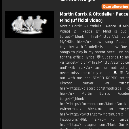
Martin Garrix & Citadelle - Peace
Mind (Official Video)
Martin Garrix & Citadelle - Peace Of Mind
Video) ♫ Peace Of Mind is out 
target="_blank" href="https://stmpd.
My">Klik hier</a> new song Peace
together with Citadelle is out now! One
songs to play in my recent sets! Turn on
for the official lyrics! 💬 Subscribe to m
<a target="_blank" href="http://stmpd.c
and">Klik hier</a> turn on notificati
never miss one of my videos! 🔔 💬 
out with me and STMPD RCRDS artist
Discord server: <a target="
href="https://discord.gg/stmpdrcrds Fol
hier</a> Martin Garrix: Faceb
target="_blank"
href="http://facebook.com/MartinGarrix
Twitter:">Klik hier</a> <a target=
href="http://twitter.com/MartinGarrix
Instagram:">Klik hier</a> <a target
href="http://instagram.com/MartinGarrix