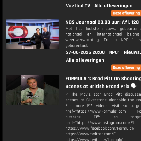
Voetbal.TV
Alle afleveringen
NOS Journaal 20.00 uur: Afl. 128
Met het laatste nieuws, gebeurteni
nationaal en internationaal bela
weersverwachting. En op NPO 1 e
gebarentaal.
27-06-2025 20:00
NPO1
Nieuws
Alle afleveringen
FORMULA 1: Brad Pitt On Shootin
Scenes at British Grand Prix 🗣️
F1 The Movie star Brad Pitt discusse
scenes at Silverstone alongside the rea
For more F1® videos, visit <a target
href="https://www.Formula1.com Fol
hier</a> F1®: <a target="_
href="https://www.instagram.com/F1
https://www.facebook.com/Formula1/
https://www.twitter.com/F1
https://www.twitch.tv/formula1