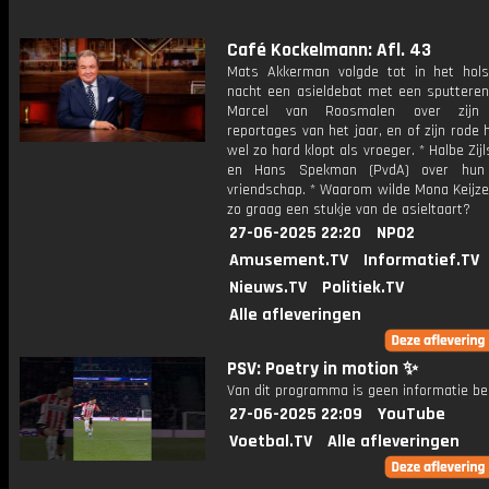
Café Kockelmann: Afl. 43
Mats Akkerman volgde tot in het hol
nacht een asieldebat met een sputteren
Marcel van Roosmalen over zijn p
reportages van het jaar, en of zijn rode 
wel zo hard klopt als vroeger. * Halbe Zijl
en Hans Spekman (PvdA) over hun p
vriendschap. * Waarom wilde Mona Keijzer
zo graag een stukje van de asieltaart?
27-06-2025 22:20
NPO2
Amusement.TV
Informatief.TV
Nieuws.TV
Politiek.TV
Alle afleveringen
PSV: Poetry in motion ✨
Van dit programma is geen informatie be
27-06-2025 22:09
YouTube
Voetbal.TV
Alle afleveringen