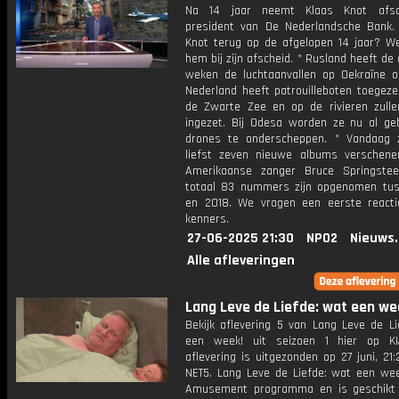
Na 14 jaar neemt Klaas Knot afsc
president van De Nederlandsche Bank. 
Knot terug op de afgelopen 14 jaar? W
hem bij zijn afscheid. * Rusland heeft de
weken de luchtaanvallen op Oekraïne o
Nederland heeft patrouilleboten toegeze
de Zwarte Zee en op de rivieren zull
ingezet. Bij Odesa worden ze nu al ge
drones te onderscheppen. * Vandaag 
liefst zeven nieuwe albums verschen
Amerikaanse zanger Bruce Springste
totaal 83 nummers zijn opgenomen tu
en 2018. We vragen een eerste react
kenners.
27-06-2025 21:30
NPO2
Nieuws
Alle afleveringen
Lang Leve de Liefde: wat een we
Bekijk aflevering 5 van Lang Leve de Li
een week! uit seizoen 1 hier op KI
aflevering is uitgezonden op 27 juni, 21:
NET5. Lang Leve de Liefde: wat een wee
Amusement programma en is geschikt 