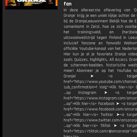
fan
In deze allereerste aflevering van ‘Di
Oranje’ krijg je een uniek kijkje achter d
bij de OranjeLeeuwinnen! Bekijk hoe de E
samenkomt in Zeist, hoe ze zich voorbe
het trainingsveld, en (her)be
uitzwaaiwedstrijd tegen Finland in Lee
inclusief fanzone en fanwalk! Welk
officiële Youtube-kanaal van het Nederlan
Hier kun je al je favoriete Oranje vide
zoals Quizzes, highlights, All Access Oran
de schermen-beelden, historische weds
meer! Abonneer je op het YouTube k
Oranje! ➤ <a target="_
href="https://www.youtube.com/chann
sub_confirmation=1 Volg">Klik hier</a> 
...op Instagram ➤ <a target="
href="https://www.instagram.com/onsor
...op">Klik hier</a> Facebook ➤ <a targe
href="https://www.facebook.com/onsora
...op">Klik hier</a> Twitter ➤<a target
href="https://www.twitter.com/onsoranj
...op">Klik hier</a> TikTok ➤ <a target
href="https://tiktok.com/@onsoranje">Kli
hier</a>