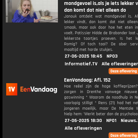
mondgevoel is,als je iets lekker v
dan komt dat niet alleen do
Janouk ontdekt wat mondgevoel is. Al
lekker vindt, dan komt dat niet allee
smaak, maar ook door hoe het eten i
voelt. Patissier Hidde de Brabander laat
lekkerste taartjes proeven. Is het k
Romig? Of toch taai? De ober serv
maaltijd met harde stukjes.
27-06-2025 18:45
NPO3
Informatief.TV
Alle afleveringe
EenVandaag: Afl. 152
Hoe reëel zijn de hoge koffieprijzen
zorgen in Drenthe vanwege nieuwe
gaswinning * Waarom de noodhulp in N
voorlopig stilligt * Rens (21) had het ne
jongeren moeilijk, maar De Mentale 
hielp hem: 'Werkt beter dan de psycholoo
27-06-2025 18:30
NPO1
Nieuws.
Alle afleveringen