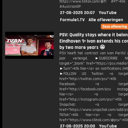
https://www.tiktok.com/@f1 #F1">Klik
#AustrianGP
27-06-2025 20:07
YouTube
Formule1.TV
Alle afleveringen
PSV: Quality stays where it belon
Eindhoven ✨ Ivan extends his co
by two more years 🤩
PSV heeft het contract van Ivan Perišić
jaar verlengd. ►SUBSCRIBE 
target="_blank" href="https://psv.medi
►Turn">Klik hier</a> on notifications (Hit 
►FOLLOW US Twitter: <a target=
href="http://twitter.com/psv">Klik
Facebook: <a target="_
href="http://facebook.com/psv Instagr
hier</a> <a target="_
href="http://instagram.com/psv">Klik
Snapchat: <a target="_
href="https://www.snapchat.com/add/p
TikTok:">Klik hier</a> <a target=
href="https://www.tiktok.com/@psv">Klik
27-06-2025 20:00
YouTube