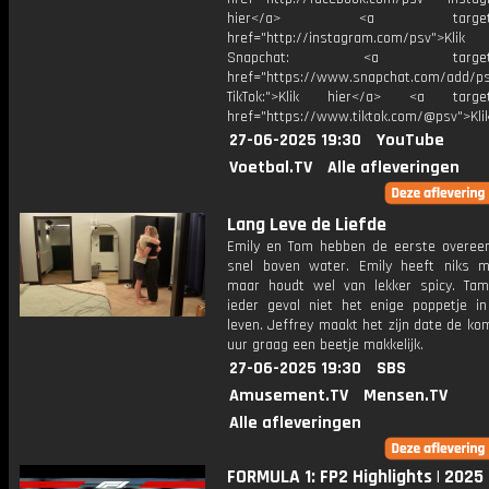
hier</a> <a target="_
href="http://instagram.com/psv">Klik
Snapchat: <a target="_
href="https://www.snapchat.com/add/p
TikTok:">Klik hier</a> <a target=
href="https://www.tiktok.com/@psv">Klik
27-06-2025 19:30
YouTube
Voetbal.TV
Alle afleveringen
Lang Leve de Liefde
Emily en Tom hebben de eerste overee
snel boven water. Emily heeft niks 
maar houdt wel van lekker spicy. Tam
ieder geval niet het enige poppetje in
leven. Jeffrey maakt het zijn date de k
uur graag een beetje makkelijk.
27-06-2025 19:30
SBS
Amusement.TV
Mensen.TV
Alle afleveringen
FORMULA 1: FP2 Highlights | 2025