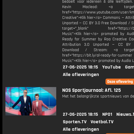
bedoelt voor iedereen & alle leeftijden
Kevin Macleod: <a target="
href="https://www.youtube.com/user/k
Creative">Klik hier</a> Commons — Attri
Unported — CC BY 3.0 Free Download / S
target="_blank" href="https://bit.
Music">Klik hier</a> promoted by Audi
Ready for Summer by Roa Creative C
Attribution 3.0 Unported — CC BY 
Download / Stream: <a target="
href="https://bit.ly/al-ready-for-summer
Music">Klik hier</a> promoted by Audio L
27-06-2025 18:15
YouTube
Gam
Alle afleveringen
NOS Sportjournaal: Afl. 125
Met het belangrijkste sportnieuws van de
27-06-2025 18:15
NPO1
Nieuws.
Sporten.TV
Voetbal.TV
Alle afleveringen