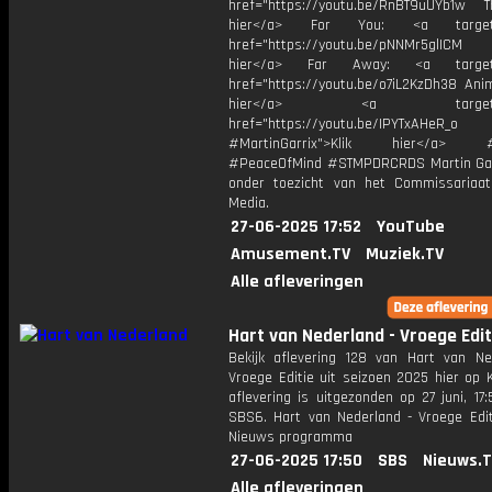
href="https://youtu.be/RnBT9uUYb1w Th
hier</a> For You: <a target="
href="https://youtu.be/pNNMr5glICM
hier</a> Far Away: <a target="
href="https://youtu.be/o7iL2KzDh38 Anim
hier</a> <a target="_
href="https://youtu.be/IPYTxAHeR_o
#MartinGarrix">Klik hier</a> #C
#PeaceOfMind #STMPDRCRDS Martin Gar
onder toezicht van het Commissariaa
Media.
27-06-2025 17:52
YouTube
Amusement.TV
Muziek.TV
Alle afleveringen
Hart van Nederland - Vroege Edit
Bekijk aflevering 128 van Hart van Ne
Vroege Editie uit seizoen 2025 hier op 
aflevering is uitgezonden op 27 juni, 17:
SBS6. Hart van Nederland - Vroege Edit
Nieuws programma
27-06-2025 17:50
SBS
Nieuws.
Alle afleveringen