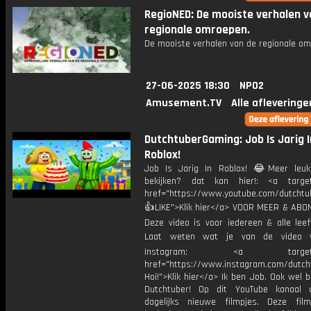
RegioNED: De mooiste verhalen v
regionale omroepen.
De mooiste verhalen van de regionale om
27-06-2025 18:30
NPO2
Amusement.TV
Alle afleveringe
DutchtuberGaming: Job Is Jarig I
Roblox!
Job Is Jarig In Roblox! 😂Meer leuk
bekijken? dat kan hier!: <a target
href="https://www.youtube.com/dutcht
👍LIKE">Klik hier</a> VOOR MEER & ABO
Deze video is voor iedereen & alle leef
Laat weten wat je van de video v
Instagram: <a target="_
href="https://www.instagram.com/dutch
Hoi!">Klik hier</a> Ik ben Job. Ook wel 
Dutchtuber! Op dit YouTube kanaal 
dagelijks nieuwe filmpjes. Deze film