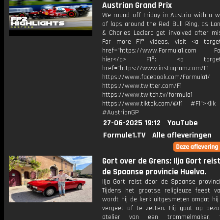
Austrian Grand Prix
We round off Friday in Austria with a w
of laps around the Red Bull Ring, as La
& Charles Leclerc get involved after mi
For more F1® videos, visit <a target
href="https://www.Formula1.com Fol
hier</a> F1®: <a target="_
href="https://www.instagram.com/F1
https://www.facebook.com/Formula1/
https://www.twitter.com/F1
https://www.twitch.tv/formula1
https://www.tiktok.com/@f1 #F1">Klik
#AustrianGP
27-06-2025 19:12
YouTube
Formule1.TV
Alle afleveringen
Gort over de Grens: Ilja Gort reis
de Spaanse provincie Huelva.
Ilja Gort reist door de Spaanse provinc
Tijdens het grootse religieuze feest v
wordt hij de kerk uitgesmeten omdat hij 
vergeet af te zetten. Hij gaat op bezo
atelier van een trommelmaker, 