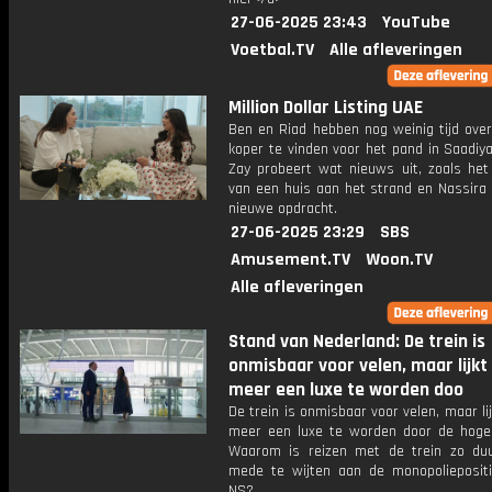
27-06-2025 23:43
YouTube
Voetbal.TV
Alle afleveringen
Million Dollar Listing UAE
Ben en Riad hebben nog weinig tijd over
koper te vinden voor het pand in Saadiy
Zay probeert wat nieuws uit, zoals het
van een huis aan het strand en Nassira 
nieuwe opdracht.
27-06-2025 23:29
SBS
Amusement.TV
Woon.TV
Alle afleveringen
Stand van Nederland: De trein is
onmisbaar voor velen, maar lijkt
meer een luxe te worden doo
De trein is onmisbaar voor velen, maar li
meer een luxe te worden door de hoge 
Waarom is reizen met de trein zo duu
mede te wijten aan de monopolieposit
NS?