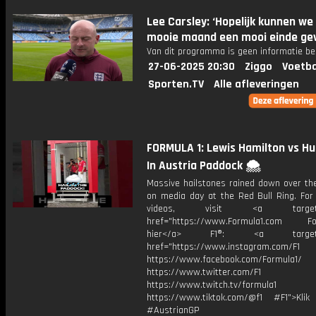
Lee Carsley: ‘Hopelijk kunnen we
mooie maand een mooi einde ge
Van dit programma is geen informatie be
27-06-2025 20:30
Ziggo
Voetba
Sporten.TV
Alle afleveringen
FORMULA 1: Lewis Hamilton vs Hu
In Austria Paddock 🌨️
Massive hailstones rained down over th
on media day at the Red Bull Ring. For
videos, visit <a target="_
href="https://www.Formula1.com Fol
hier</a> F1®: <a target="_
href="https://www.instagram.com/F1
https://www.facebook.com/Formula1/
https://www.twitter.com/F1
https://www.twitch.tv/formula1
https://www.tiktok.com/@f1 #F1">Klik
#AustrianGP