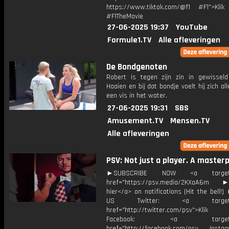
https://www.tiktok.com/@f1 #F1">Klik
#F1TheMovie
27-06-2025 19:37
YouTube
Formule1.TV
Alle afleveringen
De Bondgenoten
Robert is tegen zijn zin in gewissel
Haaien en bij dat bondje voelt hij zich al
een vis in het water.
27-06-2025 19:31
SBS
Amusement.TV
Mensen.TV
Alle afleveringen
PSV: Not just a player. A masterp
►SUBSCRIBE NOW <a target="
href="https://psv.media/2KXaA6m ►T
hier</a> on notifications (Hit the bell
US Twitter: <a target="_
href="http://twitter.com/psv">Klik
Facebook: <a target="_
href="http://facebook.com/psv Instagr