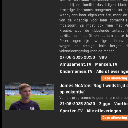
meer bij de familie, dus krijgen Mark
prachtige kostuums aangemeten. Intus
Wendy aan haar eigen carrière, maar d
van de videoclip voor haar zomerhitje
moeizaam. Ze moet ook mee met Pe
Kroatië, waar de kibbelende tortelduif
bekijken om het Gillis-imperium uit te b
Peters ogen zijn lawaaiige luchthaven
wegen en rotsige kale bergen d
vakantieomgeving voor de massa.
27-06-2025 20:30
SBS
Amusement.TV
Mensen.TV
Ondernemen.TV
Alle aflevering
James McAtee: 'Nog 1 wedstrijd 
op vakantie'
Van dit programma is geen informatie be
27-06-2025 20:30
Ziggo
Voetba
Sporten.TV
Alle afleveringen