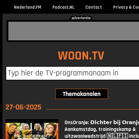
Nederland.FM
Podcast.NL
Contact
Privacy & Co
WOON.TV
27-06-2025
OnsOranje: 𝗗𝗶𝗰𝗵𝘁𝗲𝗿 𝗯𝗶𝗷 𝗢𝗿𝗮𝗻𝗷
Aankomstdag, trainingskamp &
uitzwaaiwedstrijd 🇳🇱🇫🇮 incl