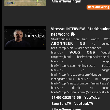
Alle afleveringen
Vitesse: INTERVIEW | Sterkhoude
het woord 🎤
Sterkhouders aan het woord. #V
𝗔𝗕𝗢𝗡𝗡𝗘𝗘𝗥 𝗡𝗨 <a target=
href="http://bit.ly/vitesseabonnee
hier</a> 𝗩𝗢𝗟𝗚 𝗢𝗡𝗦 Webs
target="_blank" href="http://vitesse.nl
hier</a> <a target="_
href="http://x.com/MijnVitesse Facebo
hier</a> <a target="_
href="http://facebook.com/Vitesse
Instagram:">Klik hier</a> <a target
href="http://instagram.com/mijnvitesse">
hier</a> TikTok: <a target="
href="http://tiktok.com/@vitesse">Klik h
27-06-2025 17:59
YouTube
Sporten.TV
Voetbal.TV
Alle afleveringen