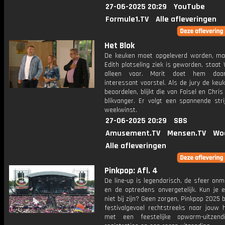
27-06-2025 20:29
YouTube
Formule1.TV
Alle afleveringen
Het Blok
De keuken moet opgeleverd worden, m
Edith plotseling ziek is geworden, staat 
alleen voor. Marit doet hem da
interessant voorstel. Als de jury de ke
beoordelen, blijkt die van Faisel en Chri
blikvanger. Er volgt een spannende str
weekwinst.
27-06-2025 20:29
SBS
Amusement.TV
Mensen.TV
Wo
Alle afleveringen
Pinkpop: Afl. 4
De line-up is legendarisch, de sfeer on
en de optredens onvergetelijk. Kun je e
niet bij zijn? Geen zorgen, Pinkpop 2025 
festivalgevoel rechtstreeks naar jouw 
met een feestelijke opwarm-uitzendi