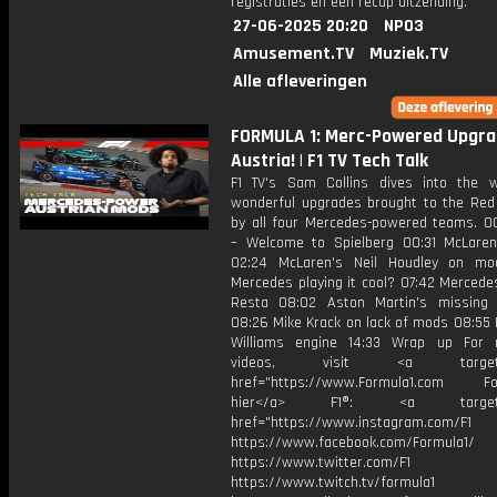
registraties en een recap uitzending.
27-06-2025 20:20
NPO3
Amusement.TV
Muziek.TV
Alle afleveringen
FORMULA 1: Merc-Powered Upgra
Austria! | F1 TV Tech Talk
F1 TV's Sam Collins dives into the 
wonderful upgrades brought to the Red 
by all four Mercedes-powered teams. 00
– Welcome to Spielberg 00:31 McLare
02:24 McLaren's Neil Houdley on mo
Mercedes playing it cool? 07:42 Mercede
Resta 08:02 Aston Martin's missing
08:26 Mike Krack on lack of mods 08:55 
Williams engine 14:33 Wrap up For 
videos, visit <a target="_
href="https://www.Formula1.com Fol
hier</a> F1®: <a target="_
href="https://www.instagram.com/F1
https://www.facebook.com/Formula1/
https://www.twitter.com/F1
https://www.twitch.tv/formula1