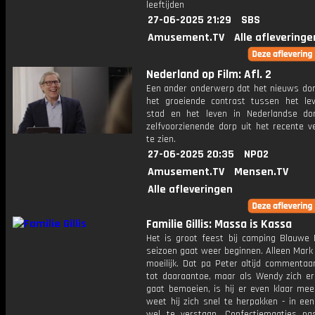
leeftijden
27-06-2025 21:29
SBS
Amusement.TV
Alle afleveringe
Nederland op Film: Afl. 2
Een ander onderwerp dat het nieuws dom
het groeiende contrast tussen het le
stad en het leven in Nederlandse do
zelfvoorzienende dorp uit het recente v
te zien.
27-06-2025 20:35
NPO2
Amusement.TV
Mensen.TV
Alle afleveringen
Familie Gillis: Massa is Kassa
Het is groot feest bij camping Blauwe 
seizoen gaat weer beginnen. Alleen Mark
moeilijk. Dat pa Peter altijd commentaa
tot daaraantoe, maar als Wendy zich e
gaat bemoeien, is hij er even klaar mee
weet hij zich snel te herpakken - in ee
wel te verstaan. Confectiemaatjes pa