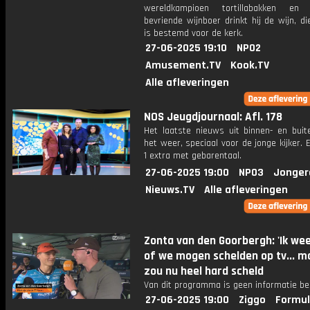
wereldkampioen tortillabakken en
bevriende wijnboer drinkt hij de wijn, die
is bestemd voor de kerk.
27-06-2025 19:10
NPO2
Amusement.TV
Kook.TV
Alle afleveringen
NOS Jeugdjournaal: Afl. 178
Het laatste nieuws uit binnen- en buit
het weer, speciaal voor de jonge kijker.
1 extra met gebarentaal.
27-06-2025 19:00
NPO3
Jonger
Nieuws.TV
Alle afleveringen
Zonta van den Goorbergh: 'Ik wee
of we mogen schelden op tv... ma
zou nu heel hard scheld
Van dit programma is geen informatie be
27-06-2025 19:00
Ziggo
Formul