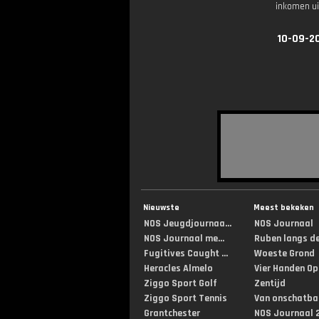
inkomen uit
10-09-2
Nieuwste
Meest bekeken
NOS Jeugdjournaa...
NOS Journaal
NOS Journaal me...
Ruben langs de 
Fugitives Caught ...
Woeste Grond
Heracles Almelo
Vier Handen Op .
Ziggo Sport Golf
Zentijd
Ziggo Sport Tennis
Van onschatbar
Grantchester
NOS Journaal 2