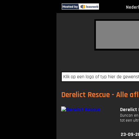
Neder
Derelict Rescue - Alle af
Derelict
Duncan en 
tot een ul
23-09-2