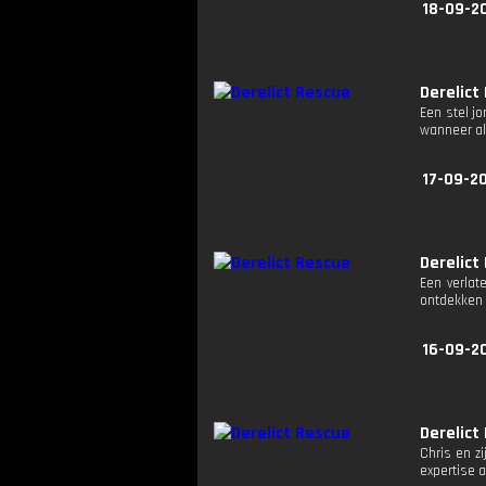
18-09-2
Derelict
Een stel j
wanneer al
17-09-2
Derelict
Een verlat
ontdekken 
16-09-2
Derelict
Chris en z
expertise a