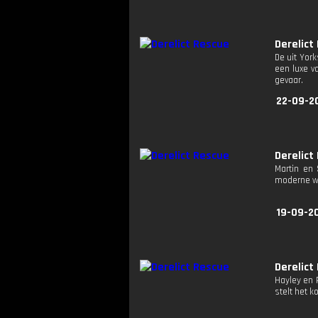
Derelict
De uit Yor
een luxe v
gevaar.
22-09-2
Derelict
Martin en
moderne w
19-09-2
Derelict
Hayley en 
stelt het 