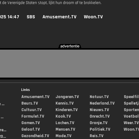
 de Verenigde Staten stopt, lijkt hun droom af te brokkelen.
025 14:47
SBS
Amusement.TV
Woon.TV
Links
Amusement.TV
Jongeren.TV
Natuur.TV
Speelfi
Beurs.TV
Kennis.TV
Nederland.TV
Spellet
...
Cultuur.TV
Kinderen.TV
Nieuws.TV
Sporten
Formule1.TV
Kook.TV
Onrecht.TV
Voetbal
..
Gamen.TV
Lachen.TV
Oranje.TV
Weer.TV
Geloof.TV
Mensen.TV
Politiek.TV
Woon.T
e...
Gezondheid.TV
Mode.TV
Reis.TV
0...