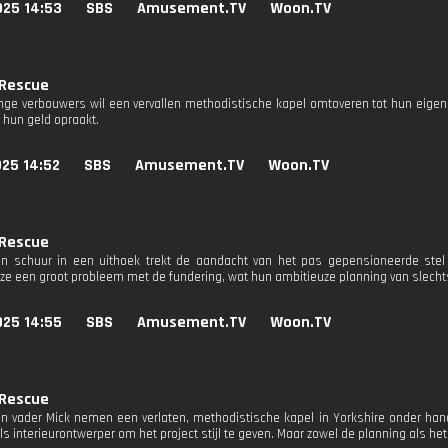
025 14:53
SBS
Amusement.TV
Woon.TV
 Rescue
onge verbouwers wil een vervallen methodistische kapel omtoveren tot hun eigen
 hun geld opraakt.
025 14:52
SBS
Amusement.TV
Woon.TV
 Rescue
en schuur in een uithoek trekt de aandacht van het pas gepensioneerde ste
ze een groot probleem met de fundering, wat hun ambitieuze planning van slechts
025 14:55
SBS
Amusement.TV
Woon.TV
 Rescue
ijn vader Mick nemen een verlaten, methodistische kapel in Yorkshire onder ha
ls interieurontwerper om het project stijl te geven. Maar zowel de planning als he