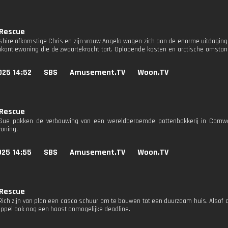
 Rescue
kshire afkomstige Chris en zijn vrouw Angela wagen zich aan de enorme uitdaging
akantiewoning die de zwaartekracht tart. Oplopende kosten en arctische omsta
025 14:52
SBS
Amusement.TV
Woon.TV
 Rescue
 Sue pakken de verbouwing van een wereldberoemde pottenbakkerij in Cornwa
oning.
025 14:55
SBS
Amusement.TV
Woon.TV
 Rescue
Rich zijn van plan een casco schuur om te bouwen tot een duurzaam huis. Alsof 
koppel ook nog een haast onmogelijke deadline.