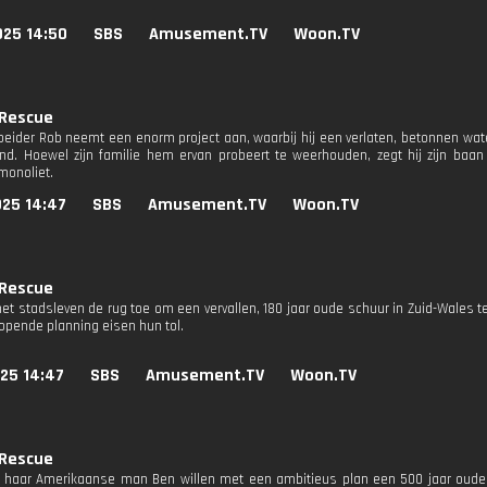
025 14:50
SBS
Amusement.TV
Woon.TV
 Rescue
beider Rob neemt een enorm project aan, waarbij hij een verlaten, betonnen wa
nd. Hoewel zijn familie hem ervan probeert te weerhouden, zegt hij zijn baan 
monoliet.
025 14:47
SBS
Amusement.TV
Woon.TV
 Rescue
het stadsleven de rug toe om een vervallen, 180 jaar oude schuur in Zuid-Wales 
lopende planning eisen hun tol.
25 14:47
SBS
Amusement.TV
Woon.TV
 Rescue
 haar Amerikaanse man Ben willen met een ambitieus plan een 500 jaar oude