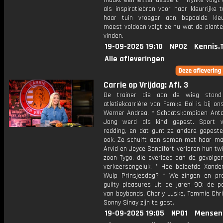
maakt een lekker dessert. * Nynke volgt
als inspiratiebron voor haar kleurrijke 
haar tuin vroeger aan bepaalde kle
moest voldoen volgt ze nu wat de planten
vinden.
19-09-2025 19:10
NPO2
Kennis.
Alle afleveringen
Carrie op Vrijdag: Afl. 3
De trainer die aan de wieg ston
atletiekcarrière van Femke Bol is bij on
Werner Andrea. * Schaatskampioen Anto
Jong werd als kind gepest. Sport 
redding, en dat gunt ze andere gepeste
ook. Ze schuift aan samen met haar ma
Arvid en Joyce Sandifort verloren hun twi
zoon Tygo, die overleed aan de gevolge
verkeersongeluk. * Hoe beleefde Xande
Wulp Prinsjesdag? * We zingen en pr
guilty pleasures uit de jaren 90; de po
van boybands. Charly Luske, Tommie Chri
Sonny Sinay zijn te gast.
19-09-2025 19:05
NPO1
Mensen