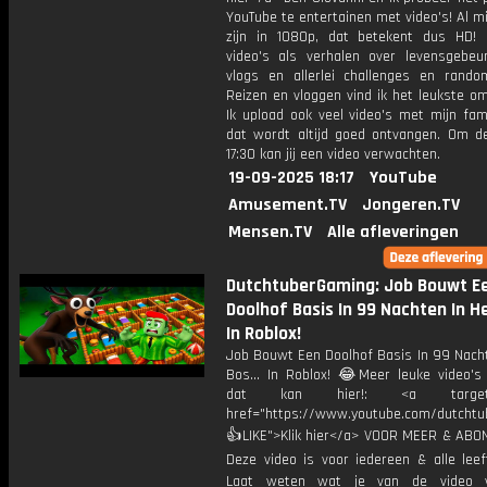
YouTube te entertainen met video's! Al mi
zijn in 1080p, dat betekent dus HD! 
video's als verhalen over levensgebeur
vlogs en allerlei challenges en rando
Reizen en vloggen vind ik het leukste o
Ik upload ook veel video's met mijn fam
dat wordt altijd goed ontvangen. Om 
17:30 kan jij een video verwachten.
19-09-2025 18:17
YouTube
Amusement.TV
Jongeren.TV
Mensen.TV
Alle afleveringen
DutchtuberGaming: Job Bouwt E
Doolhof Basis In 99 Nachten In He
In Roblox!
Job Bouwt Een Doolhof Basis In 99 Nacht
Bos... In Roblox! 😂Meer leuke video's 
dat kan hier!: <a target="
href="https://www.youtube.com/dutcht
👍LIKE">Klik hier</a> VOOR MEER & ABO
Deze video is voor iedereen & alle leef
Laat weten wat je van de video v