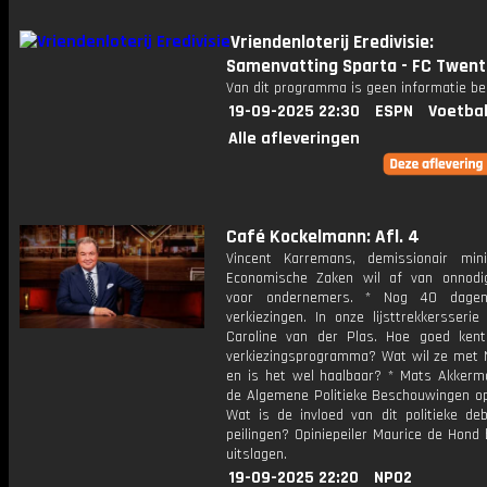
Vriendenloterij Eredivisie:
Samenvatting Sparta - FC Twent
Van dit programma is geen informatie be
19-09-2025 22:30
ESPN
Voetbal
Alle afleveringen
Café Kockelmann: Afl. 4
Vincent Karremans, demissionair min
Economische Zaken wil af van onnodi
voor ondernemers. * Nog 40 dage
verkiezingen. In onze lijsttrekkersseri
Caroline van der Plas. Hoe goed ken
verkiezingsprogramma? Wat wil ze met 
en is het wel haalbaar? * Mats Akkerm
de Algemene Politieke Beschouwingen op
Wat is de invloed van dit politieke de
peilingen? Opiniepeiler Maurice de Hond
uitslagen.
19-09-2025 22:20
NPO2