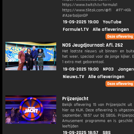
https://www.twitch.tv/formula1
https://www.tiktok.com/@f1 #F1">Klik
#AzerbaijanGP
19-09-2025 19:00
YouTube
Formule1.TV
Alle afleveringen
NOS Jeugdjournaal: Afl. 262
Het laatste nieuws uit binnen- en buit
het weer, speciaal voor de jonge kijker.
1 extra met gebarentaal.
19-09-2025 19:00
NPO3
Jonger
Nieuws.TV
Alle afleveringen
Prijzenjacht
Bekijk aflevering 15 van Prijzenjacht uit
hier op KIJK. Deze aflevering is uitgezo
september, 18:57 uur bij SBS6. Prijzenja
Amusement programma en is geschikt 
leeftijden
19-09-2025 18:57
SBS