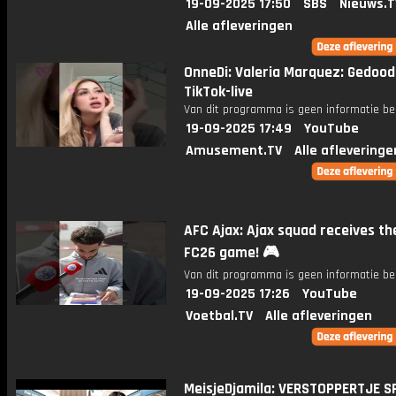
19-09-2025 17:50
SBS
Nieuws.T
Alle afleveringen
OnneDi: Valeria Marquez: Gedood
TikTok-live
Van dit programma is geen informatie be
19-09-2025 17:49
YouTube
Amusement.TV
Alle afleveringe
AFC Ajax: Ajax squad receives t
FC26 game! 🎮
Van dit programma is geen informatie be
19-09-2025 17:26
YouTube
Voetbal.TV
Alle afleveringen
MeisjeDjamila: VERSTOPPERTJE S