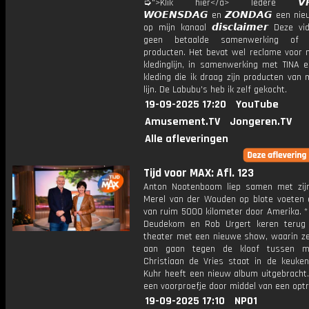
➭">Klik hier</a> Iedere 𝙑𝙍𝙄
𝙒𝙊𝙀𝙉𝙎𝘿𝘼𝙂 en 𝙕𝙊𝙉𝘿𝘼𝙂 een ni
op mijn kanaal 𝙙𝙞𝙨𝙘𝙡𝙖𝙞𝙢𝙚𝙧 Deze v
geen betaalde samenwerking of 
producten. Het bevat wel reclame voor m
kledinglijn, in samenwerking met TINA 
kleding die ik draag zijn producten van 
lijn. De Labubu's heb ik zelf gekocht.
19-09-2025 17:20
YouTube
Amusement.TV
Jongeren.TV
Alle afleveringen
Tijd voor MAX: Afl. 123
Anton Nootenboom liep samen met zijn
Merel van der Wouden op blote voeten 
van ruim 5000 kilometer door Amerika. *
Deudekom en Rob Urgert keren terug
theater met een nieuwe show, waarin ze 
aan gaan tegen de kloof tussen m
Christiaan de Vries staat in de keuken
Kuhr heeft een nieuw album uitgebracht.
een voorproefje door middel van een opt
19-09-2025 17:10
NPO1