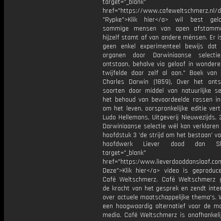
target="_blank"
href="https://www.cafeweltschmerz.nl/
"Rypke">Klik hier</a> wil best gel
sommige mensen van apen afstamm
hijzelf stamt af van andere ménsen. Er i
geen enkel experimenteel bewijs dat
organen door Darwiniaanse selecti
ontstaan, behalve via geloof in wondere
twijfelde daar zelf al aan." Boek van
Charles Darwin (1859), Over het ont
soorten door middel van natuurlijke sel
het behoud van bevoordeelde rassen in 
om het leven, oorspronkelijke editie ver
Ludo Hellemans, Uitgeverij Nieuwezijds,
Darwiniaanse selectie wél kan verklaren 
hoofdstuk 3 ‘de strijd om het bestaan’ v
hoofdwerk Liever dood dan S
target="_blank"
href="https:/www.lieverdooddanslaaf
Deze">Klik hier</a> video is geproduc
Café Weltschmerz. Café Weltschmerz g
de kracht van het gesprek en zendt inte
over actuele maatschappelijke thema's. 
een hoogwaardig alternatief voor de m
media. Café Weltschmerz is onafhankelij