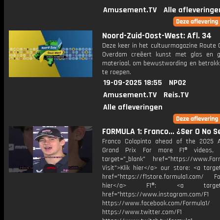
Amusement.TV
Alle afleveringe
Noord-Zuid-Oost-West: Afl. 34
Deze keer in het cultuurmagazine Route C
Overdam creëert kunst met glas en g
materiaal, om bewustwording en betrokk
te roepen.
19-09-2025 18:55
NPO2
Amusement.TV
Reis.TV
Alle afleveringen
FORMULA 1: Franco... ¿Ser O No S
Franco Colapinto ahead of the 2025 A
Grand Prix For more F1® videos, v
target="_blank" href="https://www.For
Visit">Klik hier</a> our store: <a targe
href="https://f1store.formula1.com/ Fol
hier</a> F1®: <a target="_
href="https://www.instagram.com/F1
https://www.facebook.com/Formula1/
https://www.twitter.com/F1