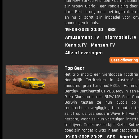
hun New Yorkse vrienden - de missionari
zijn vrouw Gloria - een rondleiding doo
dorp. Bert is nog maar net ingetrokken b
en nu al zorgt zijn inboedel voor on
spanningen in huis.
19-09-2025 20:30
SBS
Amusement.TV
Informatief.TV
Kennis.TV
Mensen.TV
Alle afleveringen
Top Gear
Het trio maakt een vierdaagse roadtrip
Noordelijk Territorium in Australië
moderne gran turismo&#39;s: Hammon
Bentley Continental GT V8S, May in een 
R en Clarkson in een BMW M6 Gran Cou
Darwin testen ze hun auto’s op s
remkracht en wegligging. Hun laatste te
ze af op de veehouderij Wave Hill van 1
hectare, waar ze hun voertuigen inzett
te drijven. Ondertussen kijkt Kiefer Suth
goed zijn rondetijd was in een betaalbare
19-09-2025 20:25
SBS
Voertuig