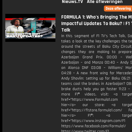
Nieuws.TV
Alle afleveringen
FORMULA 1: Who's Bringing The M
Impactful Updates To Baku? | F1
Talk
In this segment of F1 TV's Tech Talk, S
takes a look at the key challenges the 
around the streets of Baku City Circuit
changes they are making to prepare
Azerbaijan Grand Prix. 00:00 – We
Azerbaijan – and Monza 00:40 – Andy 
on Alonso DNF 03:08 – Williams' Mo
04:28 – A new front wing for Mercede
Andy Shovlin: setting up for Baku 06:21
teams cool the brakes in Azerbaijan? 08
brake ducts help you go faster 11:23 – 
more F1® videos, visit: <a target=
href="https://www.Formula1.com Vis
hier</a> our store: <a target=
href="https://f1store.formula1.com/ Fol
hier</a> F1®: <a target="_
href="https://www.instagram.com/F1
https://www.facebook.com/Formula1/
https://www.twitter.com/F1