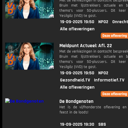
Met de verkiezingen in aantocht bespreek
Bruin met lijsttrekkers actuele en be
thema's voor 50-plussers. Dit keer
Yesilgöz (VVD) te gast.
19-09-2025 19:50
NPO2
Onrecht
Alle afleveringen
Meldpunt Actueel: Afl. 22
Met de verkiezingen in aantocht bespreek
Bruin met lijsttrekkers actuele en be
thema's voor 50-plussers. Dit keer
Yesilgöz (VVD) te gast.
19-09-2025 19:50
NPO2
Gezondheid.TV
Informatief.TV
Alle afleveringen
De Bondgenoten
Het is de vijfhonderste aflevering en
feest in de loods!
19-09-2025 19:30
SBS