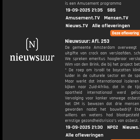
is een Amusement programma
19-09-2025 21:35
SBS
Amusement.TV
Mensen.TV
Nieuws.TV
Alle afleveringen
Nieuwsuur: Afl. 253
De gemeente Amsterdam overweegt 
uitgifte van crack aan verslaafden, sch
We spreken emeritus hoogleraar versla
Wim van den Brink, die bij het project bet
* De roep om Israël te boycotten klin
luider in de culturele sector en de spo
Maar werkt dat internationaal isolere
kijken naar Zuid-Afrika, dat in de ti
apartheid internationaal werd geïs
Vervolging voor kanker vanwege asbest
het OM is bewezen dat drie mensen 
geworden nadat het bouwbedrijf Ete
willens en wetens had blootgestel
ernstige gezondheidsrisico's van asbest.
19-09-2025 21:30
NPO2
Nieuws.
Alle afleveringen