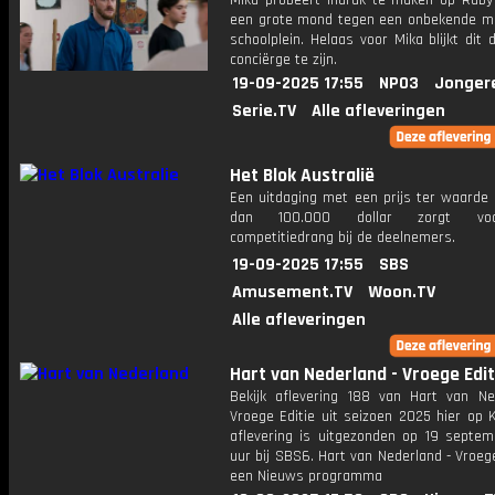
Mika probeert indruk te maken op Ruby
een grote mond tegen een onbekende m
schoolplein. Helaas voor Mika blijkt dit
conciërge te zijn.
19-09-2025 17:55
NPO3
Jonger
Serie.TV
Alle afleveringen
Het Blok Australië
Een uitdaging met een prijs ter waarde
dan 100.000 dollar zorgt vo
competitiedrang bij de deelnemers.
19-09-2025 17:55
SBS
Amusement.TV
Woon.TV
Alle afleveringen
Hart van Nederland - Vroege Edit
Bekijk aflevering 188 van Hart van Ne
Vroege Editie uit seizoen 2025 hier op 
aflevering is uitgezonden op 19 septemb
uur bij SBS6. Hart van Nederland - Vroege
een Nieuws programma