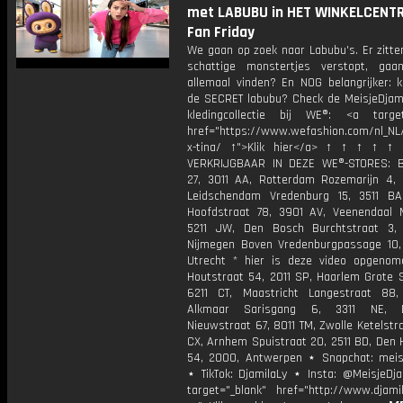
met LABUBU in HET WINKELCENTRU
Fan Friday
We gaan op zoek naar Labubu's. Er zitte
schattige monstertjes verstopt, ga
allemaal vinden? En NOG belangrijker: k
de SECRET labubu? Check de MeisjeDjami
kledingcollectie bij WE®: <a target
href="https://www.wefashion.com/nl_NL/
x-tina/ ↑">Klik hier</a> ↑ ↑ ↑ ↑ ↑
VERKRIJGBAAR IN DEZE WE®-STORES: B
27, 3011 AA, Rotterdam Rozemarijn 4,
Leidschendam Vredenburg 15, 3511 BA
Hoofdstraat 78, 3901 AV, Veenendaal 
5211 JW, Den Bosch Burchtstraat 3,
Nijmegen Boven Vredenburgpassage 10,
Utrecht * hier is deze video opgenom
Houtstraat 54, 2011 SP, Haarlem Grote S
6211 CT, Maastricht Langestraat 88,
Alkmaar Sarisgang 6, 3311 NE, D
Nieuwstraat 67, 8011 TM, Zwolle Ketelstra
CX, Arnhem Spuistraat 20, 2511 BD, Den 
54, 2000, Antwerpen ⋆ Snapchat: meisj
⋆ TikTok: DjamilaLy ⋆ Insta: @MeisjeDja
target="_blank" href="http://www.djamil