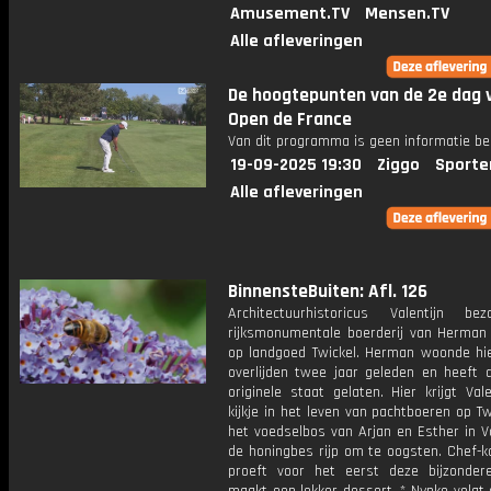
Amusement.TV
Mensen.TV
Alle afleveringen
De hoogtepunten van de 2e dag 
Open de France
Van dit programma is geen informatie be
19-09-2025 19:30
Ziggo
Sporte
Alle afleveringen
BinnensteBuiten: Afl. 126
Architectuurhistoricus Valentijn b
rijksmonumentale boerderij van Herman
op landgoed Twickel. Herman woonde hier
overlijden twee jaar geleden en heeft d
originele staat gelaten. Hier krijgt Val
kijkje in het leven van pachtboeren op Twi
het voedselbos van Arjan en Esther in V
de honingbes rijp om te oogsten. Chef-
proeft voor het eerst deze bijzonde