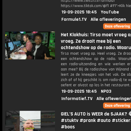
https://www.twitch.tv/formula1
https://www.tiktok.com/@f1 #F1">Klik hi
19-09-2025 18:45
YouTube
Formule1.TV
Alle afleveringen
Het Klokhuis: Tirsa moet vroeg o
vroeg. Ze draait mee bij een
ochtendshow op de radio. Waaru
Tirsa moet vroeg op. Heel vroeg. Ze draa
een ochtendshow op de radio. Waarui
een radio-uitzending en wie werken er
aan mee? Bij de radioshow van Wijnand
leert ze de kneepjes van het vak. De ob
zich af of hij geschikt is om radio-dj te w
oefent er alvast op los in het restaurant.
19-09-2025 18:45
NPO3
Informatief.TV
Alle afleveringe
GIEL’S AUTO is WEER de SJAAK? 
#stuktv #prank #auto #sticker
#boos