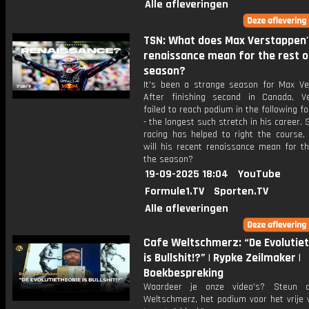
Alle afleveringen
TSN: What does Max Verstappen'
renaissance mean for the rest o
season?
It's been a strange season for Max Ve
After finishing second in Canada, V
failed to reach podium in the following fo
- the longest such stretch in his career.
racing has helped to right the course,
will his recent renaissance mean for th
the season?
19-09-2025 18:04
YouTube
Formule1.TV
Sporten.TV
Alle afleveringen
Cafe Weltschmerz: “De Evolutie
is Bullshit!?” | Rypke Zeilmaker |
Boekbespreking
Waardeer je onze video's? Steun 
Weltschmerz, het podium voor het vrije 