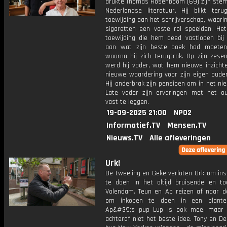
drukte Thomas Rosenboom (69) zijn stem
Nederlandse literatuur. Hij blikt teru
toewijding aan het schrijverschap, waari
sigaretten een vaste rol speelden. He
toewijding die hem deed vastlopen bij
aan wat zijn beste boek had moeten
waarna hij zich terugtrok. Op zijn zese
werd hij vader, wat hem nieuwe inzicht
nieuwe waardering voor zijn eigen ouder
Hij onderbrak zijn pensioen om in het n
Late vader zijn ervaringen met het o
vast te leggen.
19-09-2025 21:00
NPO2
Informatief.TV
Mensen.TV
Nieuws.TV
Alle afleveringen
Urk!
De tweeling en Geke verlaten Urk om ins
te doen in het altijd bruisende en toe
Volendam. Teun en Ap reizen af naar 
om inkopen te doen in een plantenp
Ap&#39;s pup Lup is ook mee, maar d
achteraf niet het beste idee. Tony en D