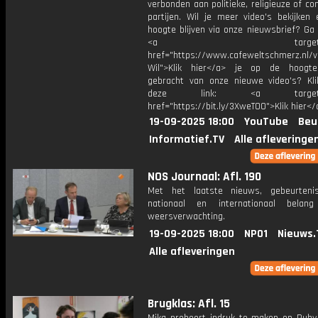
verbonden aan politieke, religieuze of c
partijen. Wil je meer video's bekijken
hoogte blijven via onze nieuwsbrief? Ga
<a target="_bl
href="https://www.cafeweltschmerz.nl/v
Wil">Klik hier</a> je op de hoogt
gebracht van onze nieuwe video's? Kl
deze link: <a target="_
href="https://bit.ly/3XweTO0">Klik hier</
19-09-2025 18:00
YouTube
Beu
Informatief.TV
Alle afleveringe
NOS Journaal: Afl. 190
Met het laatste nieuws, gebeurteni
nationaal en internationaal bela
weersverwachting.
19-09-2025 18:00
NPO1
Nieuws.
Alle afleveringen
Brugklas: Afl. 15