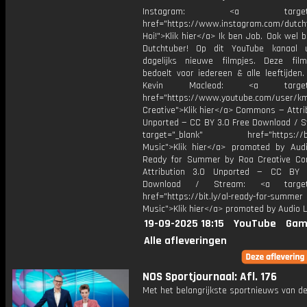
Instagram: <a target="_
href="https://www.instagram.com/dutch
Hoi!">Klik hier</a> Ik ben Job. Ook wel 
Dutchtuber! Op dit YouTube kanaal 
dagelijks nieuwe filmpjes. Deze film
bedoelt voor iedereen & alle leeftijden
Kevin Macleod: <a target="
href="https://www.youtube.com/user/k
Creative">Klik hier</a> Commons — Attri
Unported — CC BY 3.0 Free Download / S
target="_blank" href="https://bit.
Music">Klik hier</a> promoted by Audi
Ready for Summer by Roa Creative C
Attribution 3.0 Unported — CC BY 
Download / Stream: <a target="
href="https://bit.ly/al-ready-for-summer
Music">Klik hier</a> promoted by Audio L
19-09-2025 18:15
YouTube
Gam
Alle afleveringen
NOS Sportjournaal: Afl. 176
Met het belangrijkste sportnieuws van de