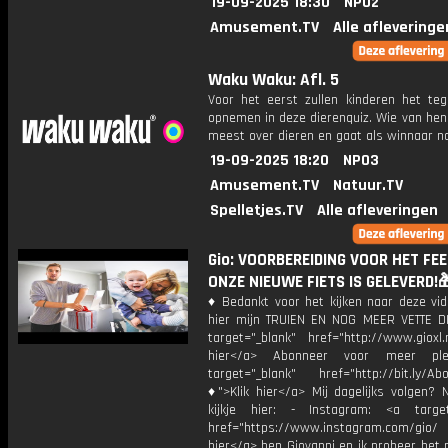
19-09-2025 18:30
NPO2
Amusement.TV
Alle afleveringe
Waku Waku: Afl. 5
Voor het eerst zullen kinderen het teg
opnemen in deze dierenquiz. Wie van hen
meest over dieren en gaat als winnaar n
19-09-2025 18:20
NPO3
Amusement.TV
Natuur.TV
Spelletjes.TV
Alle afleveringen
Gio: VOORBEREIDING VOOR HET FE
ONZE NIEUWE FIETS IS GELEVERD!
♦ Bedankt voor het kijken naar deze vid
hier mijn TRUIEN EN NOG MEER VETTE D
target="_blank" href="http://www.gioxl.
hier</a> Abonneer voor meer ple
target="_blank" href="http://bit.ly/Ab
♦">Klik hier</a> Mij dagelijks volgen?
kijkje hier: - Instagram: <a target
href="https://www.instagram.com/gio/
hier</a> ben Giovanni en ik probeer het 