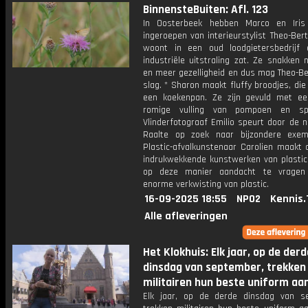
BinnensteBuiten: Afl. 123
In Oosterbeek hebben Marco en Iris
ingeroepen van interieurstylist Theo-Bert
woont in een oud loodgietersbedrijf
industriële uitstraling zat. Ze snakken 
en meer gezelligheid en dus mag Theo-Be
slag. * Sharon maakt fluffy broodjes, die 
een koekenpan. Ze zijn gevuld met een
romige vulling van pompoen en spi
Vlinderfotograaf Emilio speurt door de 
Raalte op zoek naar bijzondere exem
Plastic-afvalkunstenaar Carolien maakt 
indrukwekkende kunstwerken van plastic
op deze manier aandacht te vragen
enorme verkwisting van plastic.
16-09-2025 18:55
NPO2
Kennis.
Alle afleveringen
Het Klokhuis: Elk jaar, op de derd
dinsdag van september, trekken
militairen hun beste uniform aan
Elk jaar, op de derde dinsdag van s