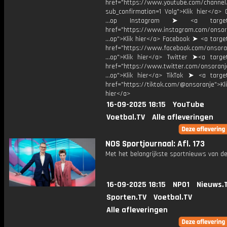
href="https://www.youtube.com/chann
sub_confirmation=1 Volg">Klik hier</a> 
...op Instagram ➤ <a target="
href="https://www.instagram.com/onsor
...op">Klik hier</a> Facebook ➤ <a targe
href="https://www.facebook.com/onsora
...op">Klik hier</a> Twitter ➤<a target
href="https://www.twitter.com/onsoranj
...op">Klik hier</a> TikTok ➤ <a target
href="https://tiktok.com/@onsoranje">Kli
hier</a>
16-09-2025 18:15
YouTube
Voetbal.TV
Alle afleveringen
NOS Sportjournaal: Afl. 173
Met het belangrijkste sportnieuws van de
16-09-2025 18:15
NPO1
Nieuws.
Sporten.TV
Voetbal.TV
Alle afleveringen