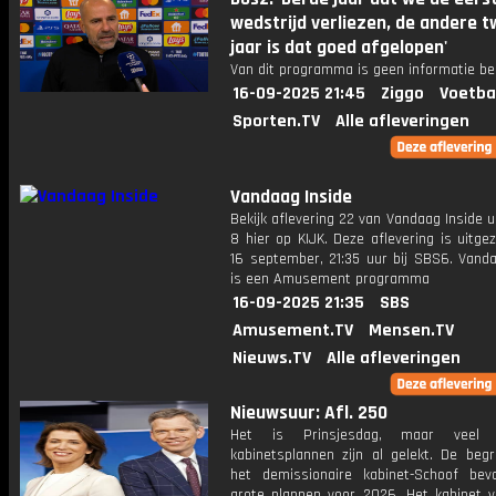
wedstrijd verliezen, de andere 
jaar is dat goed afgelopen'
Van dit programma is geen informatie be
16-09-2025 21:45
Ziggo
Voetba
Sporten.TV
Alle afleveringen
Vandaag Inside
Bekijk aflevering 22 van Vandaag Inside u
8 hier op KIJK. Deze aflevering is uitg
16 september, 21:35 uur bij SBS6. Vanda
is een Amusement programma
16-09-2025 21:35
SBS
Amusement.TV
Mensen.TV
Nieuws.TV
Alle afleveringen
Nieuwsuur: Afl. 250
Het is Prinsjesdag, maar veel
kabinetsplannen zijn al gelekt. De begr
het demissionaire kabinet-Schoof bev
grote plannen voor 2026. Het kabinet vi