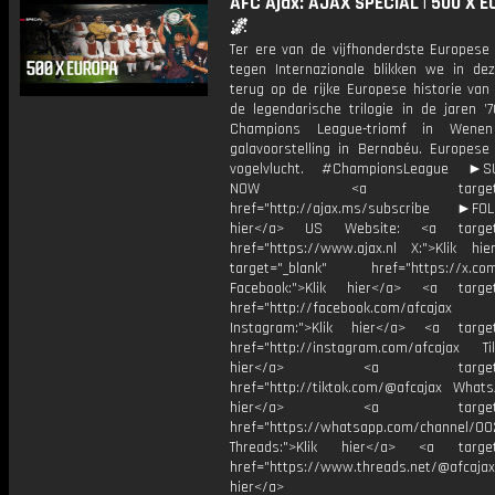
AFC Ajax: AJAX SPECIAL | 500 X 
🌌
Ter ere van de vijfhonderdste Europese 
tegen Internazionale blikken we in dez
terug op de rijke Europese historie van
de legendarische trilogie in de jaren ’
Champions League-triomf in Wen
galavoorstelling in Bernabéu. Europese
vogelvlucht. #ChampionsLeague ►S
NOW <a target="_b
href="http://ajax.ms/subscribe ►FOL
hier</a> US Website: <a target=
href="https://www.ajax.nl X:">Klik hi
target="_blank" href="https://x.co
Facebook:">Klik hier</a> <a target
href="http://facebook.com/afcajax
Instagram:">Klik hier</a> <a target
href="http://instagram.com/afcajax TikT
hier</a> <a target="_
href="http://tiktok.com/@afcajax WhatsA
hier</a> <a target="_
href="https://whatsapp.com/channel/
Threads:">Klik hier</a> <a target=
href="https://www.threads.net/@afcajax
hier</a>