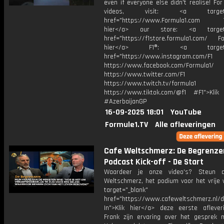
even if everyone else didn't realise! Fo
videos, visit: <a target="
href="https://www.Formula1.com Vis
hier</a> our store: <a target=
href="https://f1store.formula1.com/ Fol
hier</a> F1®: <a target="_
href="https://www.instagram.com/F1
https://www.facebook.com/Formula1/
https://www.twitter.com/F1
https://www.twitch.tv/formula1
https://www.tiktok.com/@f1 #F1">Klik
#AzerbaijanGP
16-09-2025 18:01
YouTube
Formule1.TV
Alle afleveringen
Cafe Weltschmerz: De Begrenze
Podcast Kick-off - De Start
Waardeer je onze video's? Steun 
Weltschmerz, het podium voor het vrije 
target="_blank"
href="https://www.cafeweltschmerz.nl/
In">Klik hier</a> deze eerste aflever
Frank zijn ervaring over het gesprek 