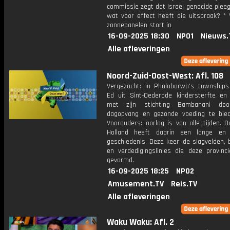
commissie zegt dat Israël genocide pleeg
wat voor effect heeft die uitspraak? *
zonnepanelen stort in
16-09-2025 18:30
NPO1
Nieuws.
Alle afleveringen
Noord-Zuid-Oost-West: Afl. 108
Vergezocht: in Phalaborwa's townships 
Ed uit Sint-Oederode kindersterfte en 
met zijn stichting Bambanani door
dagopvang en gezonde voeding te bie
Voorouders: oorlog is van alle tijden. 
Holland heeft daarin een lange en
geschiedenis. Deze keer: de slagvelden,
en verdedigingslinies die deze provinc
gevormd.
16-09-2025 18:25
NPO2
Amusement.TV
Reis.TV
Alle afleveringen
Waku Waku: Afl. 2