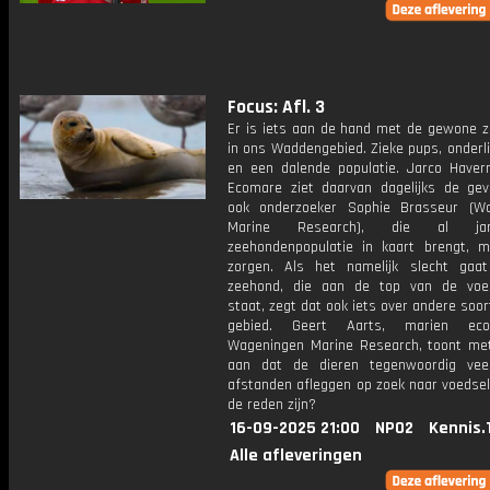
Focus: Afl. 3
Er is iets aan de hand met de gewone 
in ons Waddengebied. Zieke pups, onderli
en een dalende populatie. Jarco Have
Ecomare ziet daarvan dagelijks de gev
ook onderzoeker Sophie Brasseur (W
Marine Research), die al j
zeehondenpopulatie in kaart brengt, m
zorgen. Als het namelijk slecht ga
zeehond, die aan de top van de voe
staat, zegt dat ook iets over andere soor
gebied. Geert Aarts, marien eco
Wageningen Marine Research, toont me
aan dat de dieren tegenwoordig vee
afstanden afleggen op zoek naar voedsel
de reden zijn?
16-09-2025 21:00
NPO2
Kennis.
Alle afleveringen