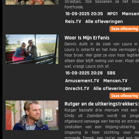
straatjes. Ook bezoeken ze het klo
Fontfroide.
16-09-2025 20:35
NPO1
Mensen
Reis.TV
Alle afleveringen
Waar Is Mijn Erfenis
Dennis duikt in de zaak van Laura in 
Laura is onterfd en het hele vermogen 
haar broer. Wel gaat ze voor haar legitie
alleen daar blijft weinig van over. Klopt d
wel, vraagt Laura zich af.
16-09-2025 20:28
SBS
Amusement.TV
Mensen.TV
Onrecht.TV
Alle afleveringen
Rutger en de uitkeringstrekkers: 
Rutger bezoekt drie mensen met een u
Cindy uit Zaandam wordt op jonge 
afgekeurd vanwege een hernia en artrose
sindsdien van een Wajong-uitkering.
zingeving in haar stichting voor m
armoede. Tomek, een zzp'er met een dw