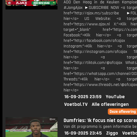
ADO Den Haag in de Keuken Kampioen
#JongAjax ►SUBSCRIBE NOW <a target
href="http://ajax.ms/subscribe ►FOL
hier</a> US Website: <a target=
href="https://www.ajax.nl X:">Klik hi
target="_blank" href="https://x.co
Facebook:">Klik hier</a> <a target
href="http://facebook.com/afcajax
Instagram:">Klik hier</a> <a target
href="http://instagram.com/afcajax TikT
hier</a> <a target="_
href="http://tiktok.com/@afcajax WhatsA
hier</a> <a target="_
href="https://whatsapp.com/channel/
Threads:">Klik hier</a> <a target=
href="https://www.threads.net/@afcajax
hier</a>
16-09-2025 23:59
YouTube
Voetbal.TV
Alle afleveringen
Dumfries: 'Ik focus niet op score
Van dit programma is geen informatie be
16-09-2025 23:45
Ziggo
Voetba