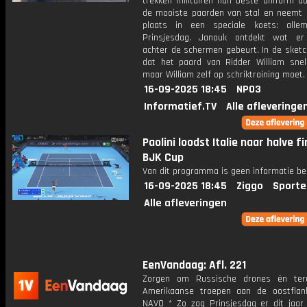
trekken militairen hun beste uniform a
de mooiste paarden van stal en neemt 
plaats in een speciale koets: alle
Prinsjesdag. Janouk ontdekt wat er
achter de schermen gebeurt. In de sketc
dat het paard van Ridder William snel
maar William zelf op schriktraining moet.
16-09-2025 18:45
NPO3
Informatief.TV
Alle afleveringe
Paolini loodst Italie naar halve fi
BJK Cup
Van dit programma is geen informatie be
16-09-2025 18:45
Ziggo
Sporte
Alle afleveringen
EenVandaag: Afl. 221
Zorgen om Russische drones én teru
Amerikaanse troepen aan de oostfla
NAVO * Zo zag Prinsjesdag er dit jaar 