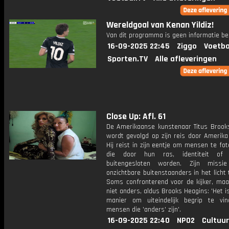
Wereldgoal van Kenan Yildiz!
Van dit programma is geen informatie be
16-09-2025 22:45
Ziggo
Voetba
Sporten.TV
Alle afleveringen
Close Up: Afl. 61
De Amerikaanse kunstenaar Titus Brook
wordt gevolgd op zijn reis door Amerika
Hij reist in zijn eentje om mensen te fo
die door hun ras, identiteit of
buitengesloten worden. Zijn miss
onzichtbare buitenstaanders in het licht 
Soms confronterend voor de kijker, maa
niet anders, aldus Brooks Heagins: 'Het i
manier om uiteindelijk begrip te vi
mensen die 'anders' zijn'.
16-09-2025 22:40
NPO2
Cultuur