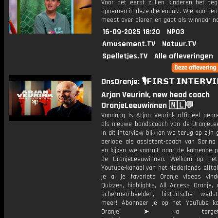
Voor het eerst zullen kinderen het teg
opnemen in deze dierenquiz. Wie van hen
meest over dieren en gaat als winnaar n
16-09-2025 18:20
NPO3
Amusement.TV
Natuur.TV
Spelletjes.TV
Alle afleveringen
OnsOranje: 🎙️𝗙𝗜𝗥𝗦𝗧 𝗜𝗡𝗧𝗘𝗥𝗩
Arjan Veurink, new head coach
OranjeLeeuwinnen 🇳🇱💬
Vandaag is Arjan Veurink officieel gepr
als nieuwe bondscoach van de OranjeLe
In dit interview blikken we terug op zijn
periode als assistent-coach van Sarin
en kijken we vooruit naar de komende pe
de OranjeLeeuwinnen. Welkom op het 
Youtube-kanaal van het Nederlands elftal
je al je favoriete Oranje videos vind
Quizzes, highlights, All Access Oranje,
schermen-beelden, historische weds
meer! Abonneer je op het YouTube k
Oranje! ➤ <a target="_