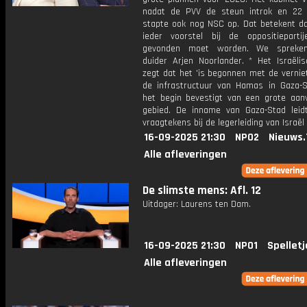
nadat de PVV de steun introk en 22
stapte ook nog NSC op. Dat betekent da
ieder voorstel bij de oppositieparti
gevonden moet worden. We spreken 
duider Arjen Noorlander. * Het Israëlis
zegt dat het 'is begonnen met de vernie
de infrastructuur van Hamas in Gaza-S
het begin bevestigt van een grote aanv
gebied. De inname van Gaza-Stad leid
vraagtekens bij de legerleiding van Israël 
16-09-2025 21:30
NPO2
Nieuws.
Alle afleveringen
De slimste mens: Afl. 12
Uitdager: Laurens ten Dam.
16-09-2025 21:30
NPO1
Spelletj
Alle afleveringen