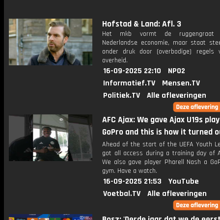
Hofstad & Land: Afl. 3
Het mkb vormt de ruggengraat
Nederlandse economie, maar staat st
onder druk door (overbodige) regels 
overheid.
16-09-2025 22:10
NPO2
Informatief.TV
Mensen.TV
Politiek.TV
Alle afleveringen
AFC Ajax: We gave Ajax U19s play
GoPro and this is how it turned ou
Ahead of the start of the UEFA Youth L
got all access during a training day of 
We also gave player Pharell Nash a GoP
gym. Have a watch.
16-09-2025 21:53
YouTube
Voetbal.TV
Alle afleveringen
Bosz: 'Derde jaar dat we de eers