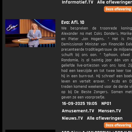
Informatief.TV
Alle afleveringe
Eva: Afl. 10
We bespreken de troonrede koning
Alexander na met Coks Donders, Marike 
en Pieter Jan Hagens. * Het is Pri
Demissionair Minister van Financiën Eel
presenteerde traditiegetrouw de miljoen
schuift bij ons aan. * Typhoon, ofwel
Randamie, is al twintig jaar één van
geliefde live-artiesten van ons land. Z
had een keerzijde en tot twee keer toe
hij in een burn-out. Hij schreef een boek
leven en vertelt erover. * Acda en 
treden komend weekend voor de derde vi
op bij De Beste Zangers. Samen met
geven ze een voorproefje.
16-09-2025 19:05
NPO1
Amusement.TV
Mensen.TV
Nieuws.TV
Alle afleveringen