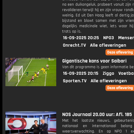
na een duikongeluk, probeert vanuit zijn r
revalideren terwijl hij en zijn vrouw ron
weinig. Ed uit Den Haag leeft al dertig j
bijstand en blowt samen met zijn vrien
dagelijks medicinale wiet, iets waar hij
trots op is.
16-09-2025 20:25
NPO3
Mensen
Onrecht.TV
Alle afleveringen
Gigantische kans voor Saibari
Van dit programma is geen informatie be
16-09-2025 20:15
Ziggo
Voetba
Sporten.TV
Alle afleveringen
NOS Journaal 20.00 uur: Afl. 185
Met het laatste nieuws, gebeurteni
nationaal en internationaal bela
weersverwachting. En op NPO 1 e