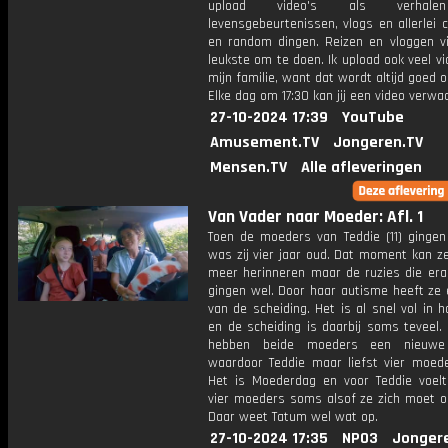
upload video's als verhale
levensgebeurtenissen, vlogs en allerlei 
en random dingen. Reizen en vloggen vi
leukste om te doen. Ik upload ook veel v
mijn familie, want dat wordt altijd goed 
Elke dag om 17:30 kan jij een video verwa
27-10-2024 17:39
YouTube
Amusement.TV
Jongeren.TV
Mensen.TV
Alle afleveringen
Van Vader naar Moeder: Afl. 1
Toen de moeders van Teddie (11) gingen
was zij vier jaar oud. Dat moment kan ze
meer herinneren maar de ruzies die era
gingen wel. Door haar autisme heeft ze 
van de scheiding. Het is al snel vol in 
en de scheiding is daarbij soms teveel.
hebben beide moeders een nieuwe 
waardoor Teddie maar liefst vier moede
Het is Moederdag en voor Teddie voel
vier moeders soms alsof ze zich moet op
Daar weet Tatum wel wat op.
27-10-2024 17:35
NPO3
Jonger