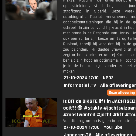
Aleksej Navalny, de onvermoeibare 
oppositieleider, stierf begin dit ja
strafkamp in Siberië. Deze week
autobiografie Patriot verschenen, m
dagboekaantekeningen die hij in de g
schreef. In zijn cel vond hij kracht in het
met name in de Bergrede van Jezus. He
ook een rol bij zijn keuze om terug te 
Rusland, terwijl hij wist dat hij in de 
zou belanden. 'Hij daalde vrijwillig af i
zegt orthodox priester Andrej Kordochkin,
behield zijn hoop en optimisme. Hij toon
je in de hel kan zijn, zonder er deel v
maken'.
27-10-2024 17:10
NPO2
Informatief.TV
Alle afleveringe
Is DIT de DIKSTE lift in JACHTSEI
ooit?! 😨 #stuktv #jachtseizoen
#mostwanted #jacht #lift #to
Van dit programma is geen informatie be
27-10-2024 17:00
YouTube
Jongeren.TV
Alle afleveringen