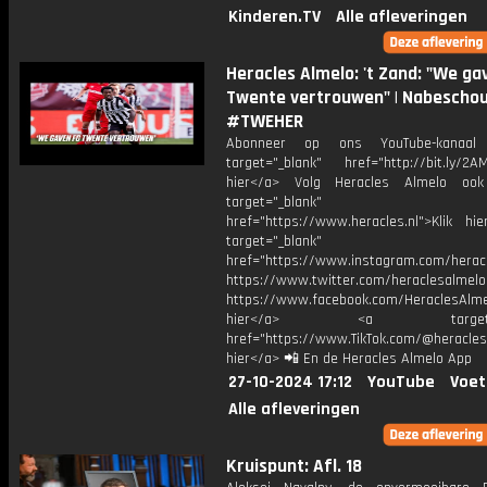
Kinderen.TV
Alle afleveringen
Heracles Almelo: 't Zand: "We ga
Twente vertrouwen" | Nabescho
#TWEHER
Abonneer op ons YouTube-kanaal
target="_blank" href="http://bit.ly/2AM
hier</a> Volg Heracles Almelo oo
target="_blank"
href="https://www.heracles.nl">Klik hi
target="_blank"
href="https://www.instagram.com/herac
https://www.twitter.com/heraclesalmelo
https://www.facebook.com/HeraclesAlmel
hier</a> <a target="_
href="https://www.TikTok.com/@heracles
hier</a> 📲 En de Heracles Almelo App
27-10-2024 17:12
YouTube
Voet
Alle afleveringen
Kruispunt: Afl. 18