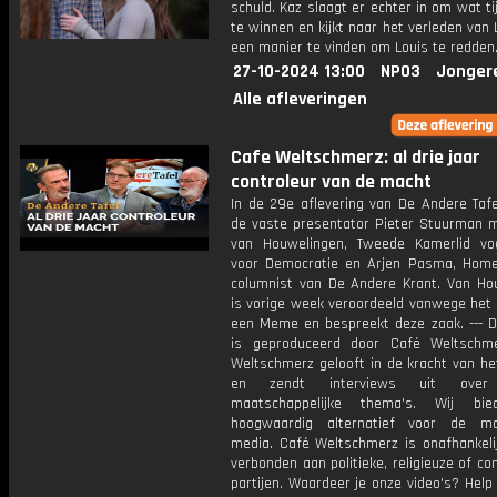
schuld. Kaz slaagt er echter in om wat ti
te winnen en kijkt naar het verleden van 
een manier te vinden om Louis te redden
27-10-2024 13:00
NPO3
Jonger
Alle afleveringen
Cafe Weltschmerz: al drie jaar
controleur van de macht
In de 29e aflevering van De Andere Tafe
de vaste presentator Pieter Stuurman m
van Houwelingen, Tweede Kamerlid v
voor Democratie en Arjen Pasma, Hom
columnist van De Andere Krant. Van Ho
is vorige week veroordeeld vanwege het 
een Meme en bespreekt deze zaak. --- D
is geproduceerd door Café Weltschm
Weltschmerz gelooft in de kracht van he
en zendt interviews uit over 
maatschappelijke thema's. Wij bi
hoogwaardig alternatief voor de ma
media. Café Weltschmerz is onafhankelij
verbonden aan politieke, religieuze of c
partijen. Waardeer je onze video's? Help