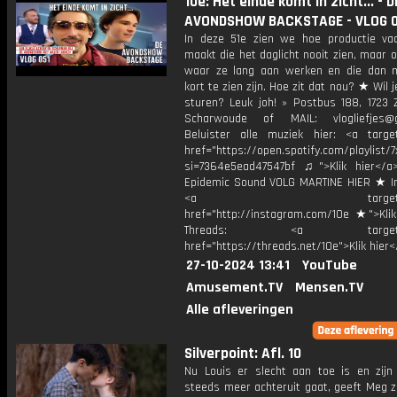
10e: Het einde komt in zicht... - D
AVONDSHOW BACKSTAGE - VLOG 0
In deze 51e zien we hoe productie va
maakt die het daglicht nooit zien, maar 
waar ze lang aan werken en die dan 
kort te zien zijn. Hoe zit dat nou? ★ Wil j
sturen? Leuk joh! » Postbus 188, 1723 
Scharwoude of MAIL: vlogliefjes@g
Beluister alle muziek hier: <a target
href="https://open.spotify.com/playli
si=7364e5ead47547bf ♫">Klik hier</a
Epidemic Sound VOLG MARTINE HIER ★ I
<a target="_bl
href="http://instagram.com/10e ★">Klik
Threads: <a target="_
href="https://threads.net/10e">Klik hier
27-10-2024 13:41
YouTube
Amusement.TV
Mensen.TV
Alle afleveringen
Silverpoint: Afl. 10
Nu Louis er slecht aan toe is en zijn
steeds meer achteruit gaat, geeft Meg z