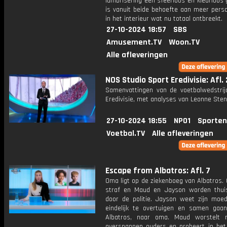
lambrisering een sfeerloos en kleurloos 
is vanuit beide behoefte aan meer perso
in het interieur wat nu totaal ontbreekt.
27-10-2024 18:57
SBS
Amusement.TV
Woon.TV
Alle afleveringen
NOS Studio Sport Eredivisie: Afl.
Samenvattingen van de voetbalwedstrij
Eredivisie, met analyses van Leonne Stent
27-10-2024 18:55
NPO1
Sporten
Voetbal.TV
Alle afleveringen
Escape from Albatros: Afl. 7
Oma ligt op de ziekenboeg van Albatros.
straf en Maud en Jayson worden thui
door de politie. Jayson weet zijn moe
eindelijk te overtuigen en samen gaa
Albatros, naar oma. Maud worstelt 
overspannen ouders en probeert in het