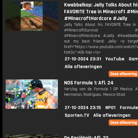
Kwebbelkop: Jelly Talks About hi
FAVORITE Tree in Minecraft #Mi
#MinecraftHardcore #Jelly
Jelly Talks About his FAVORITE Tree in 
#MinecraftSurvival #Min
#MinecraftHardcore #Jelly #Kwebbel
out my best friend: Jelly: <a target
href="https://www.youtube.com/watch?v
FoIt3s">Klik hier</a>
27-10-2024 23:31
YouTube
Gam
Alle afleveringen
NOS Formule 1: Afl. 24
Verslag van de Formule 1 GP Mexico, 
Hermanos Rodríguez, Mexico-Stad.
27-10-2024 23:15
NPO1
Formule
Sporten.TV
Alle afleveringen