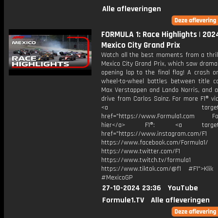
Alle afleveringen
FORMULA 1: Race Highlights | 202
Mexico City Grand Prix
Watch all the best moments from a thril
Mexico City Grand Prix, which saw drama
opening lap to the final flag! A crash o
wheel-to-wheel battles between title c
Max Verstappen and Lando Norris, and a
drive from Carlos Sainz. For more F1® vid
<a target="_bl
href="https://www.Formula1.com Fol
hier</a> F1®: <a target="_
href="https://www.instagram.com/F1
https://www.facebook.com/Formula1/
https://www.twitter.com/F1
https://www.twitch.tv/formula1
https://www.tiktok.com/@f1 #F1">Klik
#MexicoGP
27-10-2024 23:36
YouTube
Formule1.TV
Alle afleveringen