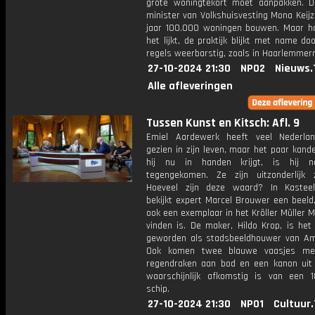
grote woningtekort moet aanpakken. 
minister van Volkshuisvesting Mona Keijz
jaar 100.000 woningen bouwen. Maar h
het lijkt, de praktijk blijkt met name do
regels weerbarstig, zoals in Haarlemmer
27-10-2024 21:30
NPO2
Nieuws.
Alle afleveringen
Tussen Kunst en Kitsch: Afl. 9
Emiel Aardewerk heeft veel Nederlan
gezien in zijn leven, maar het paar kand
hij nu in handen krijgt, is hij n
tegengekomen. Ze zijn uitzonderlijk 
Hoeveel zijn deze waard? In Kastee
bekijkt expert Marcel Brouwer een beeld
ook een exemplaar in het Kröller Müller
vinden is. De maker, Hildo Krop, is het
geworden als stadsbeeldhouwer van A
Ook komen twee blauwe vaasjes me
regendraken aan bod en een kanon uit 
waarschijnlijk afkomstig is van een 
schip.
27-10-2024 21:30
NPO1
Cultuur