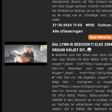
Wonderkind. Daarin zal Mia Compré he
van haar jeugd opnieuw moeten vertellen
het Brabantse Geldrop zal ze het antwoo
op de vraag wie er schuldiger was: zij
vader.
27-10-2024 17:40
NPO2
Cultuur
Alle afleveringen
Gio: LYNN IS GESCHOKT! ELKE ZW
VROUW KRIJGT DIT..😳
♦ Bedankt voor het kijken naar deze vid
hier mijn TRUIEN EN NOG MEER VETTE D
target="_blank" href="http://www.gioxl.
hier</a> Abonneer voor meer ple
target="_blank" href="http://bit.ly/Ab
♦">Klik hier</a> Mij dagelijks volgen?
kijkje hier: - Instagram: <a target
href="https://www.instagram.com/gio
hier</a> Fanmail opsturen? Straat: Pl
17b (Pico Bello) Plaats: Alblasserdam 
2951GN Ik ben Giovanni en ik probeer he
op YouTube te entertainen met video's
video's zijn in 1080p, dat betekent d