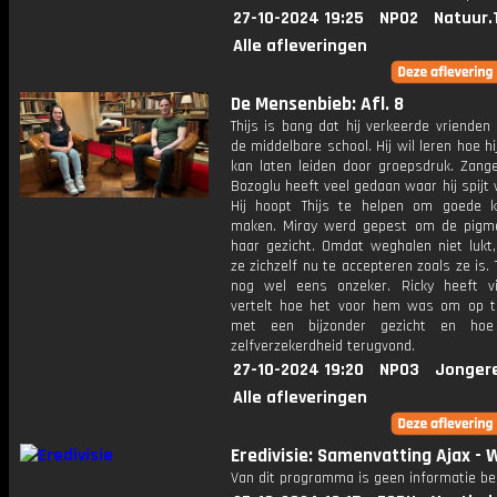
27-10-2024 19:25
NPO2
Natuur.
Alle afleveringen
De Mensenbieb: Afl. 8
Thijs is bang dat hij verkeerde vriende
de middelbare school. Hij wil leren hoe hij
kan laten leiden door groepsdruk. Zan
Bozoglu heeft veel gedaan waar hij spijt 
Hij hoopt Thijs te helpen om goede 
maken. Miray werd gepest om de pigme
haar gezicht. Omdat weghalen niet lukt,
ze zichzelf nu te accepteren zoals ze is. 
nog wel eens onzeker. Ricky heeft viti
vertelt hoe het voor hem was om op t
met een bijzonder gezicht en hoe 
zelfverzekerdheid terugvond.
27-10-2024 19:20
NPO3
Jonger
Alle afleveringen
Eredivisie: Samenvatting Ajax - W
Van dit programma is geen informatie be