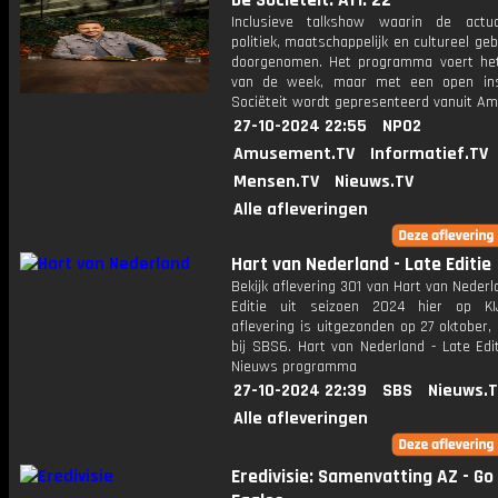
De Sociëteit: Afl. 22
Inclusieve talkshow waarin de actua
politiek, maatschappelijk en cultureel ge
doorgenomen. Het programma voert he
van de week, maar met een open ins
Sociëteit wordt gepresenteerd vanuit A
27-10-2024 22:55
NPO2
Amusement.TV
Informatief.TV
Mensen.TV
Nieuws.TV
Alle afleveringen
Hart van Nederland - Late Editie
Bekijk aflevering 301 van Hart van Nederl
Editie uit seizoen 2024 hier op KI
aflevering is uitgezonden op 27 oktober,
bij SBS6. Hart van Nederland - Late Edi
Nieuws programma
27-10-2024 22:39
SBS
Nieuws.
Alle afleveringen
Eredivisie: Samenvatting AZ - G