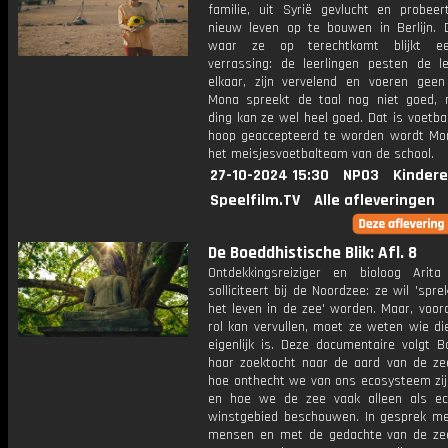
familie, uit Syrië gevlucht en probee
nieuw leven op te bouwen in Berlijn. 
waar ze op terechtkomt blijkt e
verrassing: de leerlingen pesten de l
elkaar, zijn vervelend en voeren geen 
Mona spreekt de taal nog niet goed,
ding kan ze wel heel goed. Dat is voetbal
hoop geaccepteerd te worden wordt Mon
het meisjesvoetbalteam van de school.
27-10-2024 15:30
NPO3
Kindere
Speelfilm.TV
Alle afleveringen
De Boeddhistische Blik: Afl. 8
Ontdekkingsreiziger en bioloog Arita
solliciteert bij de Noordzee: ze wil 'spre
het leven in de zee' worden. Maar, voor
rol kan vervullen, moet ze weten wie di
eigenlijk is. Deze documentaire volgt B
haar zoektocht naar de aard van de zee
hoe onthecht we van ons ecosysteem zij
en hoe we de zee vaak alleen als e
winstgebied beschouwen. In gesprek me
mensen en met de gedachte van de ze