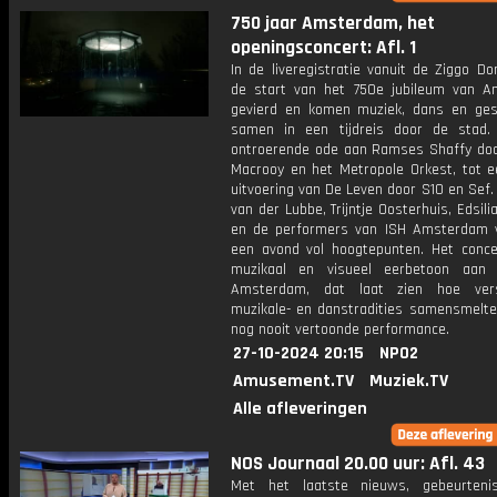
750 jaar Amsterdam, het
openingsconcert: Afl. 1
In de liveregistratie vanuit de Ziggo D
de start van het 750e jubileum van 
gevierd en komen muziek, dans en ges
samen in een tijdreis door de stad
ontroerende ode aan Ramses Shaffy do
Macrooy en het Metropole Orkest, tot e
uitvoering van De Leven door S10 en Sef.
van der Lubbe, Trijntje Oosterhuis, Edsil
en de performers van ISH Amsterdam 
een avond vol hoogtepunten. Het conce
muzikaal en visueel eerbetoon aan 
Amsterdam, dat laat zien hoe versc
muzikale- en danstradities samensmelte
nog nooit vertoonde performance.
27-10-2024 20:15
NPO2
Amusement.TV
Muziek.TV
Alle afleveringen
NOS Journaal 20.00 uur: Afl. 43
Met het laatste nieuws, gebeurteni