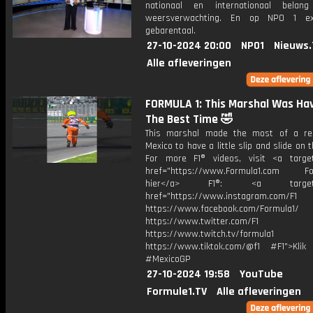
nationaal en internationaal bela
weersverwachting. En op NPO 1 e
gebarentaal.
27-10-2024 20:00
NPO1
Nieuws.
Alle afleveringen
FORMULA 1: This Marshal Was Ha
The Best Time 🤣
This marshal made the most of a re
Mexico to have a little slip and slide on t
For more F1® videos, visit <a target
href="https://www.Formula1.com Fol
hier</a> F1®: <a target="_
href="https://www.instagram.com/F1
https://www.facebook.com/Formula1/
https://www.twitter.com/F1
https://www.twitch.tv/formula1
https://www.tiktok.com/@f1 #F1">Klik
#MexicoGP
27-10-2024 19:58
YouTube
Formule1.TV
Alle afleveringen