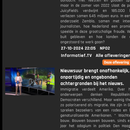
aandacht met feesten en gouden spo
maar in de zomer van 2022 slaat de pa
JuicyFields verdwijnt en 185.000 b
verliezen samen 645 miljoen euro. In ee
onderzoekt Zembla, samen met inter
journalisten, hoe Nederland een promi
speelde in deze grootschalige fraude. W
buit gebleven en hoe konden de op
ongestoord te werk gaan?
27-10-2024 22:05
NPO2
Informatief.TV
Alle afleveringe
Nieuwsuur brengt onafhankelijk,
onpartijdig en ongebonden
achtergronden bij het nieuws.
Immigratie verdeelt Amerika. Over 
onderwerpen denken Republike
Democraten verschillend. Maar weinig th
zo polariserend als migratie. We zijn in 
spreken bezoekers van een rodeo en 
genaturaliseerde Amerikanen. * Wach
bouw. Bouwen bouwen bouwen, sinds e
jaar het adagium in politiek Den Haa