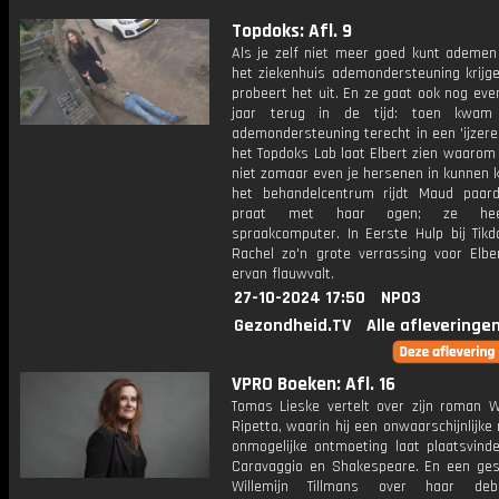
Topdoks: Afl. 9
Als je zelf niet meer goed kunt ademen 
het ziekenhuis ademondersteuning krijge
probeert het uit. En ze gaat ook nog ev
jaar terug in de tijd: toen kwam
ademondersteuning terecht in een 'ijzeren
het Topdoks Lab laat Elbert zien waarom
niet zomaar even je hersenen in kunnen 
het behandelcentrum rijdt Maud paar
praat met haar ogen; ze he
spraakcomputer. In Eerste Hulp bij Tikd
Rachel zo'n grote verrassing voor Elber
ervan flauwvalt.
27-10-2024 17:50
NPO3
Gezondheid.TV
Alle afleveringe
VPRO Boeken: Afl. 16
Tomas Lieske vertelt over zijn roman W
Ripetta, waarin hij een onwaarschijnlijke
onmogelijke ontmoeting laat plaatsvind
Caravaggio en Shakespeare. En een ge
Willemijn Tillmans over haar deb