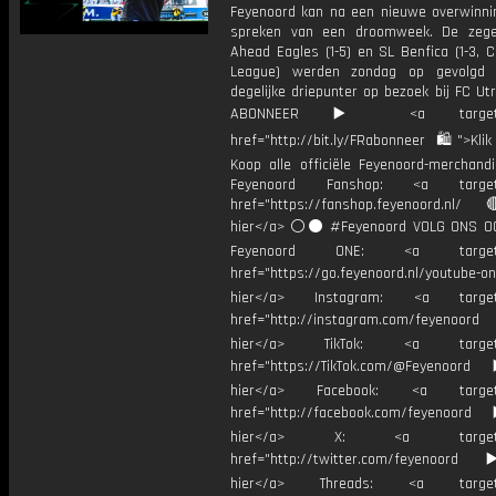
Feyenoord kan na een nieuwe overwinni
spreken van een droomweek. De zeg
Ahead Eagles (1-5) en SL Benfica (1-3, 
League) werden zondag op gevolgd
degelijke driepunter op bezoek bij FC Utr
ABONNEER ▶️ <a target="_
href="http://bit.ly/FRabonneer 🛍">Klik
Koop alle officiële Feyenoord-merchandi
Feyenoord Fanshop: <a target="
href="https://fanshop.feyenoord.nl/
hier</a> ⚪️⚫ #Feyenoord VOLG ONS OO
Feyenoord ONE: <a target="
href="https://go.feyenoord.nl/youtube-on
hier</a> Instagram: <a target=
href="http://instagram.com/feyenoord
hier</a> TikTok: <a target="
href="https://TikTok.com/@Feyenoord
hier</a> Facebook: <a target="
href="http://facebook.com/feyenoord
hier</a> X: <a target="_
href="http://twitter.com/feyenoord
hier</a> Threads: <a target="