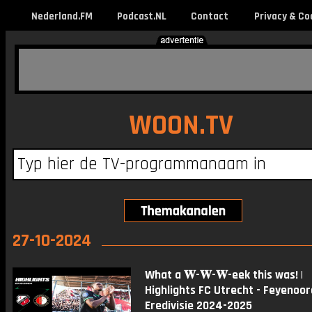
Nederland.FM
Podcast.NL
Contact
Privacy & Co
WOON.TV
27-10-2024
What a 𝐖-𝐖-𝐖-eek this was! |
Highlights FC Utrecht - Feyenoord
Eredivisie 2024-2025