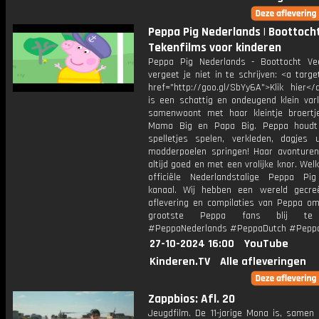
Peppa Pig Nederlands | Boottocht
Tekenfilms voor kinderen
Peppa Pig Nederlands - Boottocht Vee
vergeet je niet in te schrijven: <a targe
href="http://goo.gl/SbYy6A">Klik hier<
is een schattig en ondeugend klein vark
samenwoont met haar kleintje broertj
Mama Big en Papa Big. Peppa houdt
spelletjes spelen, verkleden, dagjes 
modderpoelen springen! Haar avonturen
altijd goed en met een vrolijke knor. We
officiële Nederlandstalige Peppa Pi
kanaal. Wij hebben een wereld gecr
aflevering en compilaties van Peppa om
grootste Peppa fans blij te
#PeppaNederlands #PeppaDutch #Pepp
27-10-2024 16:00
YouTube
Kinderen.TV
Alle afleveringen
Zappbios: Afl. 20
Jeugdfilm. De 11-jarige Mona is, samen