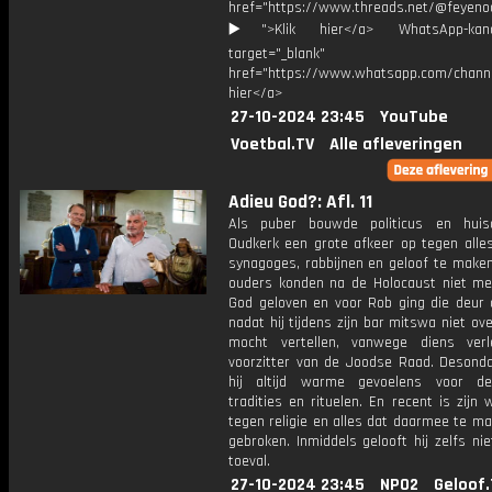
href="https://www.threads.net/@feyeno
▶️">Klik hier</a> WhatsApp-kan
target="_blank"
href="https://www.whatsapp.com/chann
hier</a>
27-10-2024 23:45
YouTube
Voetbal.TV
Alle afleveringen
Adieu God?: Afl. 11
Als puber bouwde politicus en huis
Oudkerk een grote afkeer op tegen alle
synagoges, rabbijnen en geloof te maken
ouders konden na de Holocaust niet me
God geloven en voor Rob ging die deur o
nadat hij tijdens zijn bar mitswa niet ove
mocht vertellen, vanwege diens ver
voorzitter van de Joodse Raad. Desonda
hij altijd warme gevoelens voor d
tradities en rituelen. En recent is zijn
tegen religie en alles dat daarmee te m
gebroken. Inmiddels gelooft hij zelfs ni
toeval.
27-10-2024 23:45
NPO2
Geloof.