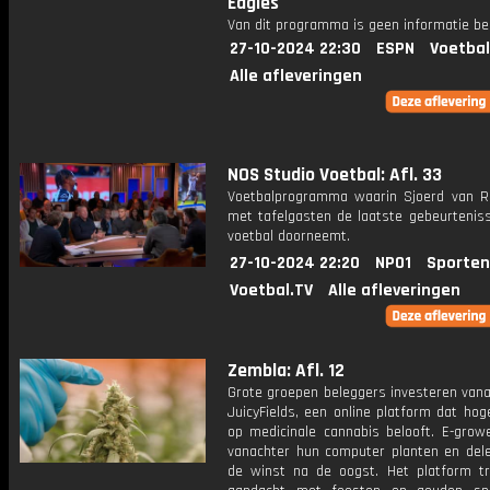
Eagles
Van dit programma is geen informatie be
27-10-2024 22:30
ESPN
Voetbal
Alle afleveringen
NOS Studio Voetbal: Afl. 33
Voetbalprogramma waarin Sjoerd van 
met tafelgasten de laatste gebeurteniss
voetbal doorneemt.
27-10-2024 22:20
NPO1
Sporten
Voetbal.TV
Alle afleveringen
Zembla: Afl. 12
Grote groepen beleggers investeren vana
JuicyFields, een online platform dat ho
op medicinale cannabis belooft. E-grow
vanachter hun computer planten en del
de winst na de oogst. Het platform tr