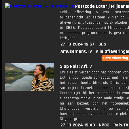
Postcode Loterij Miljoene
Bekijk aflevering 5 van Postcode
Miljoenenjacht uit seizoen 9 hier op K
aflevering is uitgezonden op 27 oktober,
bij SBS6. Postcode Loterij Miljoenenjac
Amusement programma en is geschikt 
leeftijden
27-10-2024 19:57
SBS
Amusement.TV
Alle afleveringe
3 op Reis: Afl. 7
Chris reist verder door het noorden van
Dat je voor goede surfspots niet hele
het zuiden hoeft, blijkt als Chris een 
surfproject bezoekt in het kustplaatsj
Daarna rijdt hij het binnenland in waa
tussenstop maakt in het oude stadje Té
na een bezoek aan het fotogeniek
Chefchaouen verblijft hij op een bi
boerderij op een van de mooiste plekk
Rifgebergte.
27-10-2024 19:40
NPO3
Reis.TV