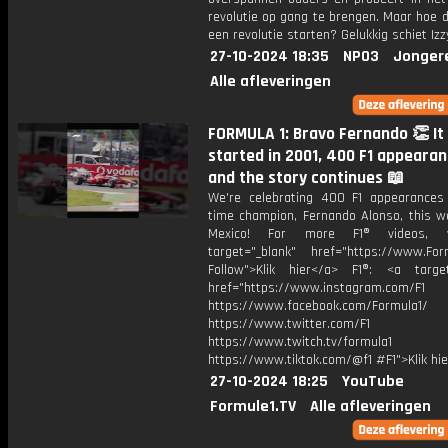
revolutie op gang te brengen. Maar hoe d
een revolutie starten? Gelukkig schiet Izz
27-10-2024 18:35
NPO3
Jonger
Alle afleveringen
FORMULA 1: Bravo Fernando 👏 It 
started in 2001, 400 F1 appearan
and the story continues 📖
We're celebrating 400 F1 appearances
time champion, Fernando Alonso, this w
Mexico! For more F1® videos, v
target="_blank" href="https://www.For
Follow">Klik hier</a> F1®: <a target
href="https://www.instagram.com/F1
https://www.facebook.com/Formula1/
https://www.twitter.com/F1
https://www.twitch.tv/formula1
https://www.tiktok.com/@f1 #F1">Klik hi
27-10-2024 18:25
YouTube
Formule1.TV
Alle afleveringen