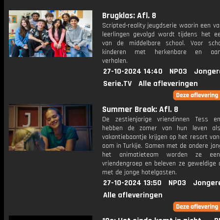
Brugklas: Afl. 8
Scripted-reality jeugdserie waarin een v
leerlingen gevolgd wordt tijdens het ee
van de middelbare school. Voor sch
kinderen met herkenbare en aang
verhalen.
27-10-2024 14:40
NPO3
Jonger
Serie.TV
Alle afleveringen
Summer Break: Afl. 8
De zestienjarige vriendinnen Tess 
hebben de zomer van hun leven al
vakantiebaantje krijgen op het resort va
oom in Turkije. Samen met de andere jon
het animatieteam worden ze een
vriendengroep en beleven ze geweldige 
met de jonge hotelgasten.
27-10-2024 13:50
NPO3
Jonger
Alle afleveringen