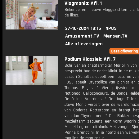
Vlogmania: Afl. 1
Bekende én nieuwe vloggezichten die l
de likes.
27-10-2024 18:15
NPO3
Amusement.TV
Mensen.TV
Alle afleveringen
Podium Klassiek: Afl. 7
Schrijver en theatermaker Marjolijn van
bespreekt hoe de nacht klinkt in de muzie
Lestari Scholtes speelt een nocturne van
FUSE speelt Crystallize van pianist en 
Thomas Beijer. * Vier prijswinnaar
Nationaal Celloconcours, de Jonge Helde
De Falla's Vuurdans. * De Hoge Tafel: 
Jawa Manla vertelt over de wereldmuzie
van Codarts Rotterdam en brengt het 
vioolduo Thyme mee. * Cor Bakker bes
muziekterm sequens, een vorm waarin 
Michel Legrand uitblonk. Met zanger Sjo
Panne brengt hij In je hoofd een wervel
moulins de mon coeur.