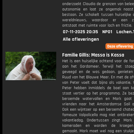
onderzoekt Claudia de grenzen van belee
autonomie en laat ze ongemak naast
bestaan. Ze schakelt tussen huiselijke 
wereldnieuws, waardoor er een zel
ontstaat met ruimte voor lach en frictie.
07-11-2025 20:35
NPO1
Lachen.
Alle afleveringen
Familie Gillis: Massa is Kassa
Het is een huiselijke ochtend voor de fami
aan het Gardameer. Terwijl het stoe
geveegd en de was gedaan, genieten
Ruud van het Blauwe Meer. En met de af
van Peter voelt dat bijna als vakantie.
Peter hebben inmiddels de boel aan k
staat vertier op het programma. Ze be
beroemde watervallen en Mark gaat 
vrienden naar het Amsterdamse Sail o
Ook een wijntoer op een beroemd chate
fameuze Valpolicella mag niet ontbreke
vakantiedag. Ondertussen zingt Mark
kameraden en worden de kroegen 
gemaakt. Mark moet wel nog een stukje