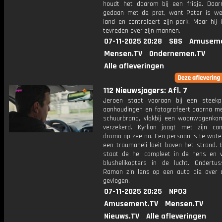
houdt het daarom bij een frisje. Daar
gedaan met de pret, want Peter is we
land en controleert zijn park. Maar hij
tevreden over zijn mannen.
07-11-2025 20:28
SBS
Amuseme
Mensen.TV
Ondernemen.TV
Alle afleveringen
112 Nieuwsjagers: Afl. 7
Jeroen staat vooraan bij een steekp
aanhoudingen en fotografeert daarna m
schuurbrand, vlakbij een woonwagenka
verzekerd. Kyrlian jaagt met zijn c
drama op zee na. Een persoon is te wate
een traumaheli loeit boven het strand. 
staat de hei compleet in de hens en v
blushelikopters in de lucht. Ondertus
Ramon z'n lens op een auto die over 
gevlogen.
07-11-2025 20:25
NPO3
Amusement.TV
Mensen.TV
Nieuws.TV
Alle afleveringen