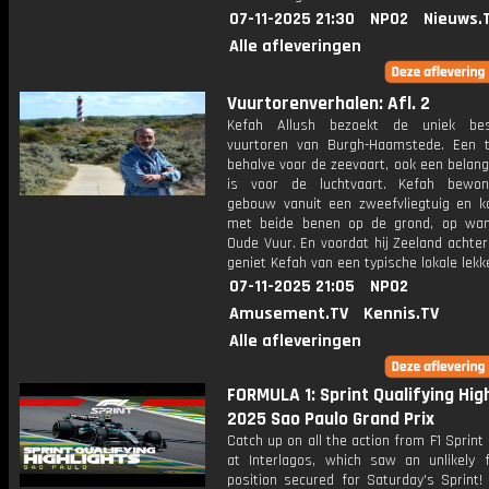
07-11-2025 21:30
NPO2
Nieuws.
Alle afleveringen
Vuurtorenverhalen: Afl. 2
Kefah Allush bezoekt de uniek besc
vuurtoren van Burgh-Haamstede. Een t
behalve voor de zeevaart, ook een belang
is voor de luchtvaart. Kefah bewon
gebouw vanuit een zweefvliegtuig en 
met beide benen op de grond, op wan
Oude Vuur. En voordat hij Zeeland achter 
geniet Kefah van een typische lokale lekke
07-11-2025 21:05
NPO2
Amusement.TV
Kennis.TV
Alle afleveringen
FORMULA 1: Sprint Qualifying High
2025 Sao Paulo Grand Prix
Catch up on all the action from F1 Sprint 
at Interlagos, which saw an unlikely 
position secured for Saturday's Sprint!