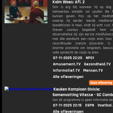
Kalm Waes: Afl. 2
Tom is erg blij wanneer hij op dag
kalmeerbox ontdekt vol spullen die
kunnen geven. Pas op het meditati
waarop hij eerder leerde meditere
boeddhisten in Hoei, vindt hij echt rust.
Steven Laureys begeleidt hem v
observatiehut bij zijn eerste mindfulnes
met alle aandacht een rozijn eten. Voor
recordhouder snelste pizza-eter, i
enorme prestatie om langzaam, bewu
volle aandacht de rozijn te eten.
07-11-2025 22:20
NPO1
Amusement.TV
Gezondheid.TV
Informatief.TV
Mensen.TV
Alle afleveringen
Keuken Kampioen Divisie:
Samenvatting Vitesse - SC Cam
Van dit programma is geen informatie be
07-11-2025 22:15
ESPN
Voetbal.
Alle afleveringen