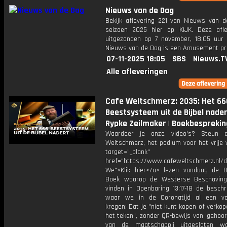
Nieuws van de Dag
Bekijk aflevering 221 van Nieuws van d
seizoen 2025 hier op KIJK. Deze afle
uitgezonden op 7 november, 18:05 uur 
Nieuws van de Dag is een Amusement 
07-11-2025 18:05
SBS
Nieuws.T
Alle afleveringen
Cafe Weltschmerz: 2035: Het 66
Beestsysteem uit de Bijbel nader
Rypke Zeilmaker | Boekbesprekin
Waardeer je onze video's? Steun 
Weltschmerz, het podium voor het vrije 
target="_blank"
href="https://www.cafeweltschmerz.nl/
We">Klik hier</a> lezen vandaag de Bi
Boek waarop de Westerse Beschaving
vinden in Openbaring 13:17-18 de beschr
waar we in de Coronatijd al een vo
kregen: Dat je "niet kunt kopen of verko
het teken", zonder QR-bewijs van ‘gehoo
van de maatschappij uitgesloten wo