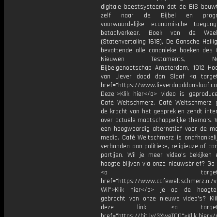
digitale beestsysteem dat de BIS bouwt
zelf naar de Bijbel en progr
voorwaardelijke economische toegan
betaalverkeer. Boek van de Week
(Statenvertaling 1618), De Gansche Heilig
bevattende alle canonieke boeken des
Nieuwen Testaments, Nede
Bijbelgenootschap Amsterdam, 1912 Ho
van Liever dood dan Slaaf <a target
href="https://www.lieverdooddanslaa
Deze">Klik hier</a> video is geproduc
Café Weltschmerz. Café Weltschmerz g
de kracht van het gesprek en zendt inte
over actuele maatschappelijke thema's. 
een hoogwaardig alternatief voor de m
media. Café Weltschmerz is onafhankelij
verbonden aan politieke, religieuze of c
partijen. Wil je meer video's bekijken
hoogte blijven via onze nieuwsbrief? Ga
<a target="_bl
href="https://www.cafeweltschmerz.nl/v
Wil">Klik hier</a> je op de hoogt
gebracht van onze nieuwe video's? Kl
deze link: <a target="_
href="https://bit.ly/3XweTO0">Klik hier</