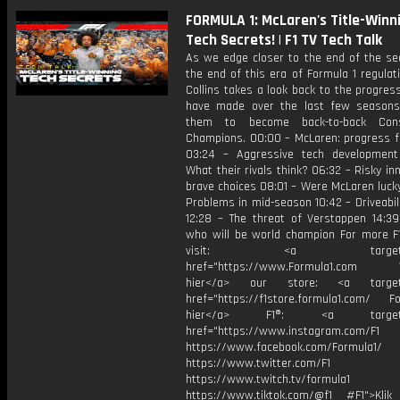
FORMULA 1: McLaren's Title-Winn
Tech Secrets! | F1 TV Tech Talk
As we edge closer to the end of the se
the end of this era of Formula 1 regula
Collins takes a look back to the progre
have made over the last few season
them to become back-to-back Const
Champions. 00:00 – McLaren: progress 
03:24 – Aggressive tech developmen
What their rivals think? 06:32 – Risky in
brave choices 08:01 – Were McLaren luck
Problems in mid-season 10:42 – Driveabil
12:28 – The threat of Verstappen 14:39 
who will be world champion For more F1
visit: <a target="_b
href="https://www.Formula1.com Vis
hier</a> our store: <a target=
href="https://f1store.formula1.com/ Fol
hier</a> F1®: <a target="_
href="https://www.instagram.com/F1
https://www.facebook.com/Formula1/
https://www.twitter.com/F1
https://www.twitch.tv/formula1
https://www.tiktok.com/@f1 #F1">Klik