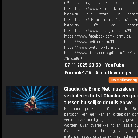
F1® videos, visit: <a target="
href="https://www.Formula1.com Vis
hier</a> our store: <a target=
href="https://f1store.formula1.com/ Fol
hier</a> F1®: <a target="_
href="https://www.instagram.com/F1
https://www.facebook.com/Formula1/
https://www.twitter.com/F1
https://www.twitch.tv/formula1
https://www.tiktok.com/@f1 #F1">Klik
#BrazilGP
07-11-2025 20:53
YouTube
Formule1.TV
Alle afleveringen
Claudia de Breij: Met muziek en
verhalen schetst Claudia een po
tussen huiselijke details en we
Na haar pauze is Claudia de Brei
persoonlijker, eerlijker en grappiger da
vertelt over aardig zijn en aardig gevon
worden. Over overprikkeling en jezelf du
Over periodieke onthouding, zielige dic
irritante restaurantmuziek. Met liedjes e