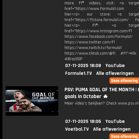
more F1® videos, visit: <a target=
href="https://www.Formula1.com Vis
hier</a> our store: <a target=
href="https://f1store.formula1.com/ Fol
hier</a> F1®: <a target="_
href="https://www.instagram.com/F1
https://www.facebook.com/Formula1/
https://www.twitter.com/F1
https://www.twitch.tv/formula1
https://www.tiktok.com/@f1 #F1">Klik
#BrazilGP
07-11-2025 18:08
YouTube
Formule1.TV
Alle afleveringen
PSV: PUMA GOAL OF THE MONTH | 
goals in October 🔥
Meer video's bekijken? Check www.psv.nl/
07-11-2025 18:06
YouTube
Voetbal.TV
Alle afleveringen