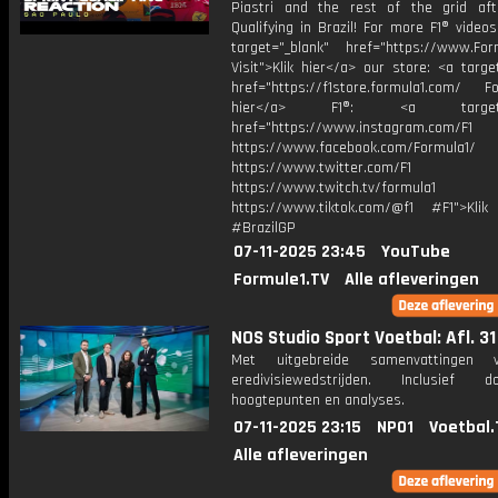
Piastri and the rest of the grid aft
Qualifying in Brazil! For more F1® videos,
target="_blank" href="https://www.For
Visit">Klik hier</a> our store: <a targe
href="https://f1store.formula1.com/ Fol
hier</a> F1®: <a target="_
href="https://www.instagram.com/F1
https://www.facebook.com/Formula1/
https://www.twitter.com/F1
https://www.twitch.tv/formula1
https://www.tiktok.com/@f1 #F1">Klik
#BrazilGP
07-11-2025 23:45
YouTube
Formule1.TV
Alle afleveringen
NOS Studio Sport Voetbal: Afl. 31
Met uitgebreide samenvattingen 
eredivisiewedstrijden. Inclusief do
hoogtepunten en analyses.
07-11-2025 23:15
NPO1
Voetbal.
Alle afleveringen