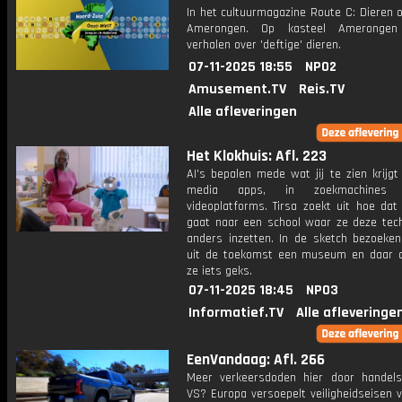
In het cultuurmagazine Route C: Dieren 
Amerongen. Op kasteel Amerongen
verhalen over 'deftige' dieren.
07-11-2025 18:55
NPO2
Amusement.TV
Reis.TV
Alle afleveringen
Het Klokhuis: Afl. 223
AI's bepalen mede wat jij te zien krijgt
media apps, in zoekmachine
videoplatforms. Tirsa zoekt uit hoe dat
gaat naar een school waar ze deze tech
anders inzetten. In de sketch bezoeken
uit de toekomst een museum en daar 
ze iets geks.
07-11-2025 18:45
NPO3
Informatief.TV
Alle afleveringe
EenVandaag: Afl. 266
Meer verkeersdoden hier door handel
VS? Europa versoepelt veiligheidseisen 