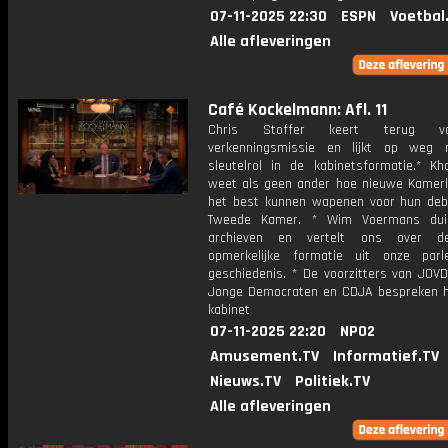
07-11-2025 22:30
ESPN
Voetbal
Alle afleveringen
Café Kockelmann: Afl. 11
Chris Stoffer keert terug v
verkenningsmissie en lijkt op weg 
sleutelrol in de kabinetsformatie.* Kha
weet als geen ander hoe nieuwe Kamerl
het best kunnen wapenen voor hun deb
Tweede Kamer. * Wim Voermans dui
archieven en vertelt ons over 
opmerkelijke formatie uit onze parl
geschiedenis. * De voorzitters van JOV
Jonge Democraten en CDJA bespreken h
kabinet
07-11-2025 22:20
NPO2
Amusement.TV
Informatief.TV
Nieuws.TV
Politiek.TV
Alle afleveringen