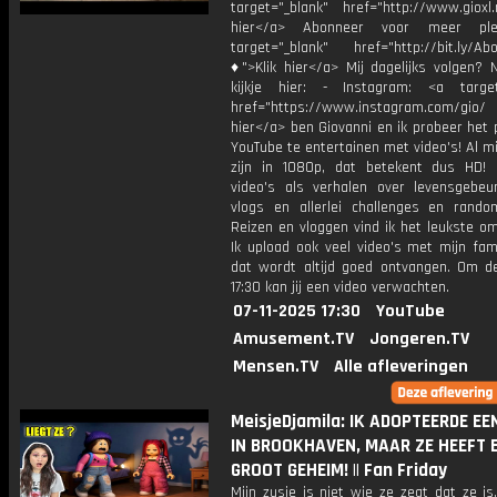
target="_blank" href="http://www.gioxl.
hier</a> Abonneer voor meer ple
target="_blank" href="http://bit.ly/Ab
♦">Klik hier</a> Mij dagelijks volgen?
kijkje hier: - Instagram: <a target
href="https://www.instagram.com/gio/
hier</a> ben Giovanni en ik probeer het 
YouTube te entertainen met video's! Al mi
zijn in 1080p, dat betekent dus HD! 
video's als verhalen over levensgebeur
vlogs en allerlei challenges en rando
Reizen en vloggen vind ik het leukste o
Ik upload ook veel video's met mijn fam
dat wordt altijd goed ontvangen. Om 
17:30 kan jij een video verwachten.
07-11-2025 17:30
YouTube
Amusement.TV
Jongeren.TV
Mensen.TV
Alle afleveringen
MeisjeDjamila: IK ADOPTEERDE EE
IN BROOKHAVEN, MAAR ZE HEEFT 
GROOT GEHEIM! || Fan Friday
Mijn zusje is niet wie ze zegt dat ze is..