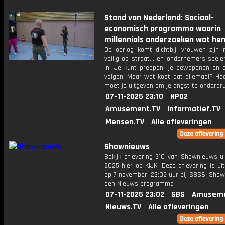
Stand van Nederland: Sociaal-
economisch programma waarin
millennials onderzoeken wat hen 
De oorlog komt dichtbij, vrouwen zijn 
veilig op straat... en ondernemers spel
in. Je kunt preppen, je bewapenen en 
volgen. Maar wat kost dat allemaal? Hoe
moet je uitgeven om je angst te onderdr
07-11-2025 23:10
NPO2
Amusement.TV
Informatief.TV
Mensen.TV
Alle afleveringen
Shownieuws
Bekijk aflevering 310 van Shownieuws ui
2025 hier op KIJK. Deze aflevering is u
op 7 november, 23:02 uur bij SBS6. Show
een Nieuws programma
07-11-2025 23:02
SBS
Amuseme
Nieuws.TV
Alle afleveringen