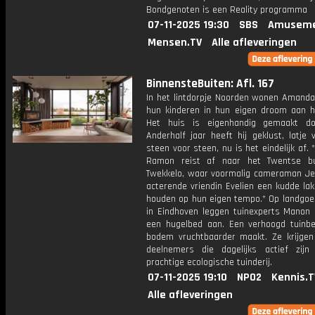
Bondgenoten is een Reality programma
07-11-2025 19:30
SBS
Amuseme
Mensen.TV
Alle afleveringen
BinnensteBuiten: Afl. 167
In het lintdorpje Noorden wonen Amanda
hun kinderen in hun eigen droom aan h
Het huis is eigenhandig gemaakt do
Anderhalf jaar heeft hij geklust, latje v
steen voor steen, nu is het eindelijk af. 
Ramon reist af naar het Twentse bu
Twekkelo, waar voormalig cameraman Jell
acterende vriendin Evelien een kudde la
houden op hun eigen tempo.* Op landgo
in Eindhoven leggen tuinexperts Manon
een hugelbed aan. Een verhoogd tuinb
bodem vruchtbaarder maakt. Ze krijgen
deelnemers die dagelijks actief zij
prachtige ecologische tuinderij.
07-11-2025 19:10
NPO2
Kennis.T
Alle afleveringen