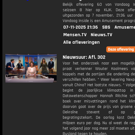
Bekijk aflevering 60 van Vandaag I
seizoen 8 hier op KIJK. Deze aflev
uitgezonden op 7 november, 21:36 uur 
Vandaag Inside is een Amusement prog
07-11-2025 21:36
SBS
Amuseme
Mensen.TV
Nieuws.TV
Alle afleveringen
Nieuwsuur: Afl. 302
Voor het onderzoek naar een mogelijke
praat verkenner Wouter Koolmees va
koppels met de partijen die onderling d
verschillen hebben. * Weer levering Nexp
vanuit China? Het laatste nieuws. * Vol
begint de jaarlijkse klimaattop in 
Datawetenschapper Hannah Ritchie sc
boek over misvattingen rond het kli
daarvan gaat over de prijs van groene e
Oekraïne stevent af op gig
begrotingstekort. De oorlog kost Oek
miljoen euro per dag. Nu al weet de reg
het volgend jaar nog meer zal moeten ui
Rusland tegen te houden.