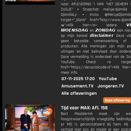
naar: AFLEVERING 1 VAN "HET GEHEIM
ZUSJE" ⋆ Snapchat: meisje.djamila 
DjamilaLy ⋆ Insta: @MeisjeDjam
target="_blank" href="http://www.djamil
➭">Klik hier</a> Iedere 𝙑𝙍𝙄
𝙒𝙊𝙀𝙉𝙎𝘿𝘼𝙂 en 𝙕𝙊𝙉𝘿𝘼𝙂 een ni
op mijn kanaal 𝙙𝙞𝙨𝙘𝙡𝙖𝙞𝙢𝙚𝙧 Deze v
geen betaalde samenwerking of 
producten. Alle meningen zijn mijn per
uitingen en niet beïnvloed door andere 
Deze vermelding is onderdeel van de Soc
YouTube. Check <a target="
href="https://desocialcode.nl">Klik hie
meer info.
07-11-2025 17:20
YouTube
Amusement.TV
Jongeren.TV
Alle afleveringen
Tijd voor MAX: Afl. 158
Bert Maalderink moet zijn werk
hoogstwaarschijnlijk vroegtijdig beëind
er MS is geconstateerd bij hem. Hij d
verhaal met ons én maakt er een podcas