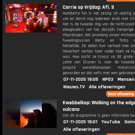
Carrie op Vrijdag: Afl. 9
Humberto Tan is net zestig, zit veertig j
vak en danst nog iedereen eruit met z'n
Het is de tweede dag van de rechtszaak
pleegouders van het destijds tienjarige
Vlaardingen, dat jarenlang zwaar mishan
Tweelingzussen Betty en Tizita 
hetzelfde. Ze delen hun verhaal met on
Haverkort verloor haar vader toen ze tw
was. Hoe zocht ze troost na dit grote v
Lotte van Drunen is voor de tweede
jongste wereldkampioen motorcr
geworden en dat zelfs met een gebroken 
07-11-2025 19:05
NPO3
Mensen
Nieuws.TV
Alle afleveringen
Kwebbelkop: Walking on the edge
vulcano
Van dit programma is geen informatie be
07-11-2025 19:01
YouTube
Gam
Alle afleveringen