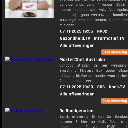
pensioenfonds vanaf 1 januari 2026
nieuwe pensioenwet valt. Veertigplu
minder zijn gaan werken, uit loondiens
vervroegd pensioen namen, kunnen co
mislopen.
07-11-2025 19:55
NPO2
Gezondheid.TV
Informatief.TV
Alle afleveringen
MasterChef Australia
Vandaag strijden de vier winnaar
Everything Mystery Box tegen elkaa
uitdaging bij Vue de monde, waarbij che
Allen hen assisteert.
07-11-2025 19:30
SBS
Kook.TV
Alle afleveringen
De Bondgenoten
Bekijk aflevering 15 van De Bondge
seizoen 3 hier op KIJK. Deze aflev
uitgezonden op 7 november, 19:30 uur bi